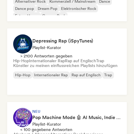
Alternativer Rock
Kommerziell / Mainstream
Dance
Dance pop
Dream Pop
Elektronischer Rock
Future House
Garage-Rock
Depressing Rap (iSpyTunes)
Playlist-Kurator
> 2100 Antworten gegeben
Hip-Hop
Internationaler Rap
Rap auf Englisch
Trap
Künstler zu meinen einflussreichen Playlists hinzufügen
Hip-Hop
Internationaler Rap
Rap auf Englisch
Trap
NEU
Pop Machine Mode 🤖 AI Music, Indie Pop & Dream Pop
Playlist-Kurator
< 100 gegebene Antworten