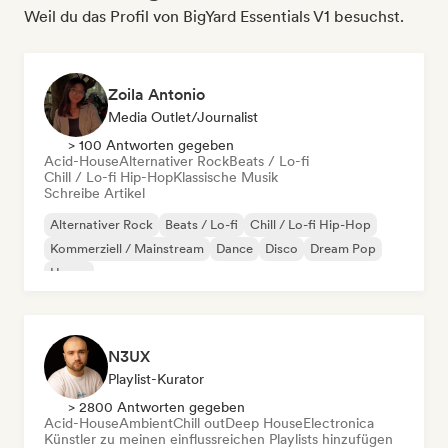
Weil du das Profil von BigYard Essentials V1 besuchst.
Zoila Antonio
Media Outlet/Journalist
> 100 Antworten gegeben
Acid-House
Alternativer Rock
Beats / Lo-fi
Chill / Lo-fi Hip-Hop
Klassische Musik
Schreibe Artikel
Alternativer Rock
Beats / Lo-fi
Chill / Lo-fi Hip-Hop
Kommerziell / Mainstream
Dance
Disco
Dream Pop
House
N3UX
Playlist-Kurator
> 2800 Antworten gegeben
Acid-House
Ambient
Chill out
Deep House
Electronica
Künstler zu meinen einflussreichen Playlists hinzufügen