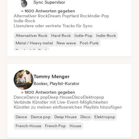
Sync Supervisor
> 1600 Antworten gegeben
Alternativer Rock
Dream Pop
Hard Rock
Indie-Pop
Indie-Rock
Lizenziere oder vertrete Tracks für Sync
Alternativer Rock
Hard Rock
Indie-Pop
Indie-Rock
Metal / Heavy metal
New wave
Post-Punk
Psychedelic Rock
Tommy Menger
Booker, Playlist-Kurator
> 1800 Antworten gegeben
Dance
Dance pop
Deep House
Disco
Elektropop
Verbinde Künstler mit Live-Event-Möglichkeiten
Künstler zu meinen einflussreichen Playlists hinzufügen
Dance
Dance pop
Deep House
Disco
Elektropop
French-House
French Pop
House