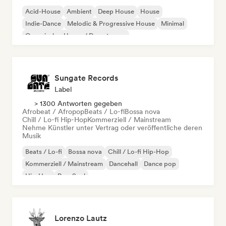
Acid-House
Ambient
Deep House
House
Indie-Dance
Melodic & Progressive House
Minimal
Organischer House / Downtempo
Sungate Records
Label
> 1300 Antworten gegeben
Afrobeat / Afropop
Beats / Lo-fi
Bossa nova
Chill / Lo-fi Hip-Hop
Kommerziell / Mainstream
Nehme Künstler unter Vertrag oder veröffentliche deren
Musik
Beats / Lo-fi
Bossa nova
Chill / Lo-fi Hip-Hop
Kommerziell / Mainstream
Dancehall
Dance pop
Hip-Hop
Pop-Soul
Lorenzo Lautz