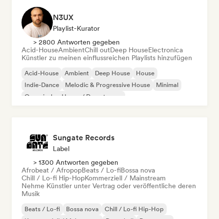
N3UX
Playlist-Kurator
> 2800 Antworten gegeben
Acid-House
Ambient
Chill out
Deep House
Electronica
Künstler zu meinen einflussreichen Playlists hinzufügen
Acid-House
Ambient
Deep House
House
Indie-Dance
Melodic & Progressive House
Minimal
Organischer House / Downtempo
Sungate Records
Label
> 1300 Antworten gegeben
Afrobeat / Afropop
Beats / Lo-fi
Bossa nova
Chill / Lo-fi Hip-Hop
Kommerziell / Mainstream
Nehme Künstler unter Vertrag oder veröffentliche deren
Musik
Beats / Lo-fi
Bossa nova
Chill / Lo-fi Hip-Hop