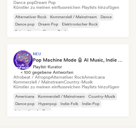
Dance pop
Dream Pop
Künstler zu meinen einflussreichen Playlists hinzufügen
Alternativer Rock
Kommerziell / Mainstream
Dance
Dance pop
Dream Pop
Elektronischer Rock
Future House
Garage-Rock
NEU
Pop Machine Mode 🤖 AI Music, Indie Pop & Dream Pop
Playlist-Kurator
< 100 gegebene Antworten
Afrobeat / Afropop
Alternativer Rock
Americana
Kommerziell / Mainstream
Country-Musik
Künstler zu meinen einflussreichen Playlists hinzufügen
Americana
Kommerziell / Mainstream
Country-Musik
Dance pop
Hyperpop
Indie-Folk
Indie-Pop
Internationaler Pop