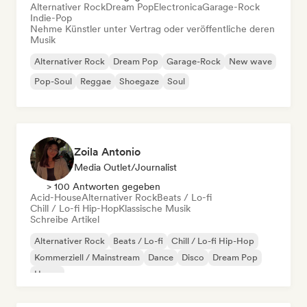
Alternativer Rock
Dream Pop
Electronica
Garage-Rock
Indie-Pop
Nehme Künstler unter Vertrag oder veröffentliche deren
Musik
Alternativer Rock
Dream Pop
Garage-Rock
New wave
Pop-Soul
Reggae
Shoegaze
Soul
Zoila Antonio
Media Outlet/Journalist
> 100 Antworten gegeben
Acid-House
Alternativer Rock
Beats / Lo-fi
Chill / Lo-fi Hip-Hop
Klassische Musik
Schreibe Artikel
Alternativer Rock
Beats / Lo-fi
Chill / Lo-fi Hip-Hop
Kommerziell / Mainstream
Dance
Disco
Dream Pop
House