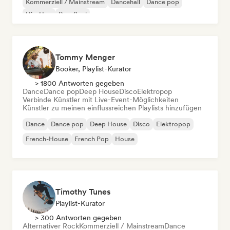
Kommerziell / Mainstream
Dancehall
Dance pop
Hip-Hop
Pop-Soul
Tommy Menger
Booker, Playlist-Kurator
> 1800 Antworten gegeben
Dance
Dance pop
Deep House
Disco
Elektropop
Verbinde Künstler mit Live-Event-Möglichkeiten
Künstler zu meinen einflussreichen Playlists hinzufügen
Dance
Dance pop
Deep House
Disco
Elektropop
French-House
French Pop
House
Timothy Tunes
Playlist-Kurator
> 300 Antworten gegeben
Alternativer Rock
Kommerziell / Mainstream
Dance