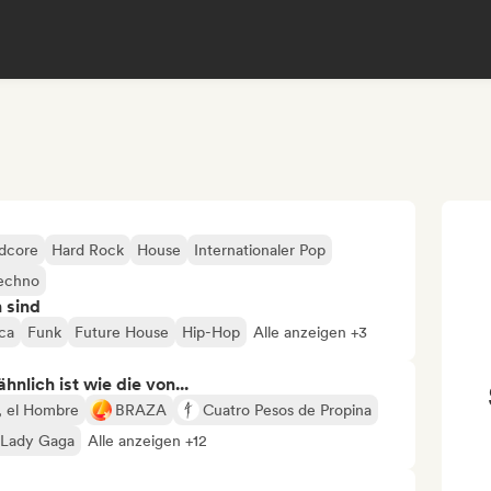
dcore
Hard Rock
House
Internationaler Pop
echno
n sind
ica
Funk
Future House
Hip-Hop
Alle anzeigen +3
nlich ist wie die von...
, el Hombre
BRAZA
Cuatro Pesos de Propina
Lady Gaga
Alle anzeigen +12