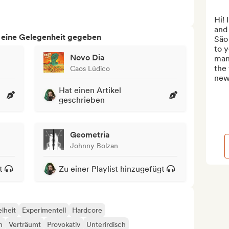
Hi! 
and
h eine Gelegenheit gegeben
São 
to y
Novo Dia
man
the 
Caos Lúdico
new
Hat einen Artikel
geschrieben
Geometria
Johnny Bolzan
t
Zu einer Playlist hinzugefügt
lheit
Experimentell
Hardcore
h
Verträumt
Provokativ
Unterirdisch