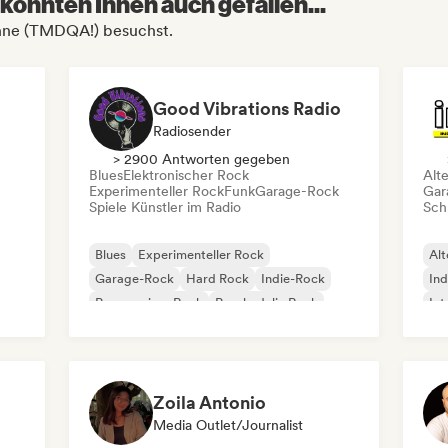
könnten Ihnen auch gefallen...
ahne (TMDQA!) besuchst.
Good Vibrations Radio
Radiosender
> 2900 Antworten gegeben
Blues
Elektronischer Rock
Alt
Experimenteller Rock
Funk
Garage-Rock
Gar
Spiele Künstler im Radio
Schr
Blues
Experimenteller Rock
Alt
Garage-Rock
Hard Rock
Indie-Rock
Ind
Progressiver Rock
Psychedelic Rock
Int
Rock & Roll / Klassischer Rock
Po
Zoila Antonio
Media Outlet/Journalist