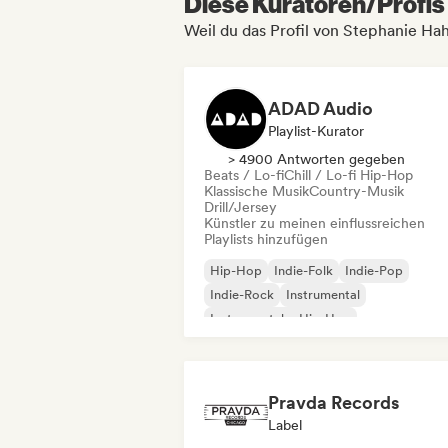
Diese Kuratoren/Profis 
Weil du das Profil von Stephanie H
ADAD Audio
Playlist-Kurator
> 4900 Antworten gegeben
Beats / Lo-fi
Chill / Lo-fi Hip-Hop
Klassische Musik
Country-Musik
Drill/Jersey
Künstler zu meinen einflussreichen
Playlists hinzufügen
Hip-Hop
Indie-Folk
Indie-Pop
Indie-Rock
Instrumental
Instrumentaler Hip-Hop
Internationaler Rap
Rap auf Englisch
Pravda Records
Label