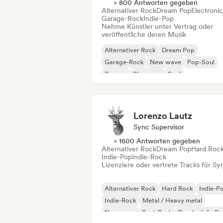
> 800 Antworten gegeben
Alternativer Rock
Dream Pop
Electroni
Garage-Rock
Indie-Pop
Nehme Künstler unter Vertrag oder
veröffentliche deren Musik
Alternativer Rock
Dream Pop
Garage-Rock
New wave
Pop-Soul
Reggae
Shoegaze
Soul
Lorenzo Lautz
Sync Supervisor
> 1600 Antworten gegeben
Alternativer Rock
Dream Pop
Hard Roc
Indie-Pop
Indie-Rock
Lizenziere oder vertrete Tracks für Sy
Alternativer Rock
Hard Rock
Indie-P
Indie-Rock
Metal / Heavy metal
New wave
Post-Punk
Psychedelic R