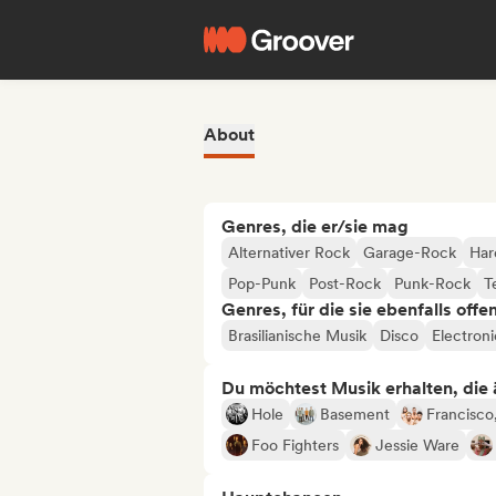
About
Genres, die er/sie mag
Alternativer Rock
Garage-Rock
Har
Pop-Punk
Post-Rock
Punk-Rock
T
Genres, für die sie ebenfalls offe
Brasilianische Musik
Disco
Electron
Du möchtest Musik erhalten, die äh
Hole
Basement
Francisco
Foo Fighters
Jessie Ware