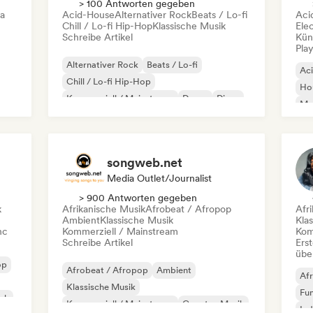
> 100 Antworten gegeben
ca
Acid-House
Alternativer Rock
Beats / Lo-fi
Aci
Chill / Lo-fi Hip-Hop
Klassische Musik
Ele
Schreibe Artikel
Kün
Play
Alternativer Rock
Beats / Lo-fi
Ac
Chill / Lo-fi Hip-Hop
Ho
Kommerziell / Mainstream
Dance
Disco
Mel
Dream Pop
House
Or
songweb.net
Media Outlet/Journalist
> 900 Antworten gegeben
k
Afrikanische Musik
Afrobeat / Afropop
Afr
Ambient
Klassische Musik
Kla
nc
Kommerziell / Mainstream
Kom
Schreibe Artikel
Erst
übe
op
Afrobeat / Afropop
Ambient
Afr
Klassische Musik
Fu
ock
Kommerziell / Mainstream
Country-Musik
Ind