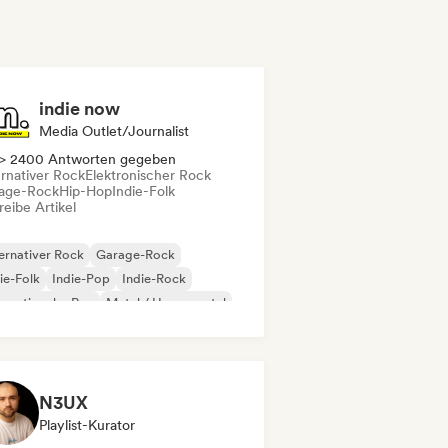
indie now
Media Outlet/Journalist
> 2400 Antworten gegeben
ernativer Rock
Elektronischer Rock
age-Rock
Hip-Hop
Indie-Folk
eibe Artikel
ernativer Rock
Garage-Rock
ie-Folk
Indie-Pop
Indie-Rock
ernationaler Rap
Metal / Heavy metal
p-Rock
N3UX
Playlist-Kurator