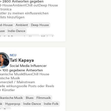
> 2800 Antworten gegeben
d-House
Ambient
Chill out
Deep House
ctronica
stler zu meinen einflussreichen
lists hinzufügen
id-House
Ambient
Deep House
use
Indie-Dance
odic & Progressive House
Minimal
ganischer House / Downtempo
NEU
Tati Kapaya
Social Media Influencer
< 100 gegebene Antworten
ikanische Musik
Blues
Chill House
ssische Musik
merziell / Mainstream
elle wirkungsvolle Posts oder Reels
r Künstler
ikanische Musik
Blues
Filmmusik
nk
Hyperpop
Indie-Dance
Indie-Folk
ie-Pop