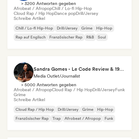
> 3200 Antworten gegeben
Afrobeat / Afropop
Chill / Lo-fi Hip-Hop
Cloud Rap / Hip Hop
Dance pop
Drill/Jersey
Schreibe Artikel
Chill / Lo-fi Hip-Hop
Drill/Jersey
Grime
Hip-Hop
Rap auf Englisch
Französischer Rap
R&B
Soul
Sandra Gomes - Le Code Review & 1993initiales
Media Outlet/Journalist
> 5000 Antworten gegeben
Afrobeat / Afropop
Cloud Rap / Hip Hop
Drill/Jersey
Funk
Grime
Schreibe Artikel
Cloud Rap / Hip Hop
Drill/Jersey
Grime
Hip-Hop
Französischer Rap
Trap
Afrobeat / Afropop
Funk