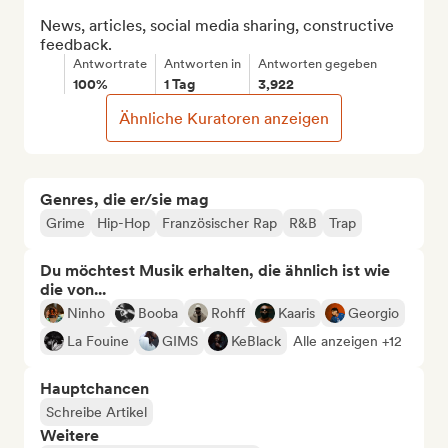
News, articles, social media sharing, constructive 
feedback.
Antwortrate
Antworten in
Antworten gegeben
100%
1 Tag
3,922
Ähnliche Kuratoren anzeigen
Genres, die er/sie mag
Grime
Hip-Hop
Französischer Rap
R&B
Trap
Du möchtest Musik erhalten, die ähnlich ist wie
die von...
Ninho
Booba
Rohff
Kaaris
Georgio
La Fouine
GIMS
KeBlack
Alle anzeigen +12
Hauptchancen
Schreibe Artikel
Weitere