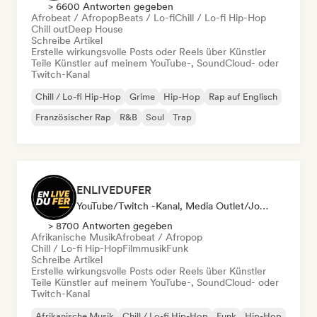
> 6600 Antworten gegeben
Afrobeat / Afropop
Beats / Lo-fi
Chill / Lo-fi Hip-Hop
Chill out
Deep House
Schreibe Artikel
Erstelle wirkungsvolle Posts oder Reels über Künstler
Teile Künstler auf meinem YouTube-, SoundCloud- oder
Twitch-Kanal
Chill / Lo-fi Hip-Hop
Grime
Hip-Hop
Rap auf Englisch
Französischer Rap
R&B
Soul
Trap
ENLIVEDUFER
YouTube/Twitch -Kanal, Media Outlet/Journalist, Social Media Influencer
> 8700 Antworten gegeben
Afrikanische Musik
Afrobeat / Afropop
Chill / Lo-fi Hip-Hop
Filmmusik
Funk
Schreibe Artikel
Erstelle wirkungsvolle Posts oder Reels über Künstler
Teile Künstler auf meinem YouTube-, SoundCloud- oder
Twitch-Kanal
Afrikanische Musik
Chill / Lo-fi Hip-Hop
Funk
Hip-Hop