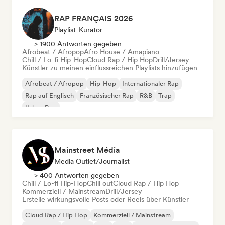
RAP FRANÇAIS 2026
Playlist-Kurator
> 1900 Antworten gegeben
Afrobeat / Afropop
Afro House / Amapiano
Chill / Lo-fi Hip-Hop
Cloud Rap / Hip Hop
Drill/Jersey
Künstler zu meinen einflussreichen Playlists hinzufügen
Afrobeat / Afropop
Hip-Hop
Internationaler Rap
Rap auf Englisch
Französischer Rap
R&B
Trap
Urban Pop
Mainstreet Média
Media Outlet/Journalist
> 400 Antworten gegeben
Chill / Lo-fi Hip-Hop
Chill out
Cloud Rap / Hip Hop
Kommerziell / Mainstream
Drill/Jersey
Erstelle wirkungsvolle Posts oder Reels über Künstler
Cloud Rap / Hip Hop
Kommerziell / Mainstream