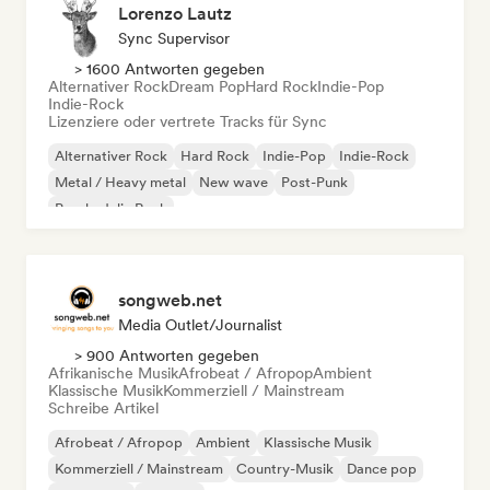
Lorenzo Lautz
Sync Supervisor
> 1600 Antworten gegeben
Alternativer Rock
Dream Pop
Hard Rock
Indie-Pop
Indie-Rock
Lizenziere oder vertrete Tracks für Sync
Alternativer Rock
Hard Rock
Indie-Pop
Indie-Rock
Metal / Heavy metal
New wave
Post-Punk
Psychedelic Rock
songweb.net
Media Outlet/Journalist
> 900 Antworten gegeben
Afrikanische Musik
Afrobeat / Afropop
Ambient
Klassische Musik
Kommerziell / Mainstream
Schreibe Artikel
Afrobeat / Afropop
Ambient
Klassische Musik
Kommerziell / Mainstream
Country-Musik
Dance pop