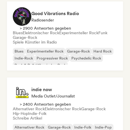
Good Vibrations Radio
Radiosender
> 2900 Antworten gegeben
Blues
Elektronischer Rock
Experimenteller Rock
Funk
Garage-Rock
Spiele Künstler im Radio
Blues
Experimenteller Rock
Garage-Rock
Hard Rock
Indie-Rock
Progressiver Rock
Psychedelic Rock
Rock & Roll / Klassischer Rock
indie now
Media Outlet/Journalist
> 2400 Antworten gegeben
Alternativer Rock
Elektronischer Rock
Garage-Rock
Hip-Hop
Indie-Folk
Schreibe Artikel
Alternativer Rock
Garage-Rock
Indie-Folk
Indie-Pop