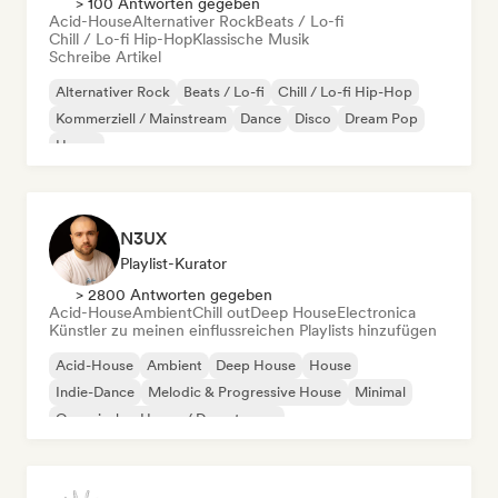
> 100 Antworten gegeben
Acid-House
Alternativer Rock
Beats / Lo-fi
Chill / Lo-fi Hip-Hop
Klassische Musik
Schreibe Artikel
Alternativer Rock
Beats / Lo-fi
Chill / Lo-fi Hip-Hop
Kommerziell / Mainstream
Dance
Disco
Dream Pop
House
N3UX
Playlist-Kurator
> 2800 Antworten gegeben
Acid-House
Ambient
Chill out
Deep House
Electronica
Künstler zu meinen einflussreichen Playlists hinzufügen
Acid-House
Ambient
Deep House
House
Indie-Dance
Melodic & Progressive House
Minimal
Organischer House / Downtempo