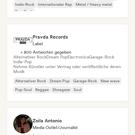
Indie-Rock
Internationaler Rap
Metal / Heavy metal
Pop-Rock
Pravda Records
Label
> 800 Antworten gegeben
Alternativer Rock
Dream Pop
Electronica
Garage-Rock
Indie-Pop
Nehme Künstler unter Vertrag oder veröffentliche deren
Musik
Alternativer Rock
Dream Pop
Garage-Rock
New wave
Pop-Soul
Reggae
Shoegaze
Soul
Zoila Antonio
Media Outlet/Journalist