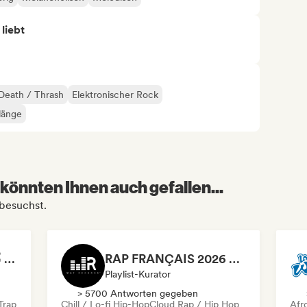
 liebt
Death / Thrash
Elektronischer Rock
länge
könnten Ihnen auch gefallen...
 besuchst.
Soirée Rap Français🥇 by 12LUNES
RAP FRANÇAIS 2026 🔥🇫🇷 (Way Records)
Playlist-Kurator
> 5700 Antworten gegeben
Trap
Chill / Lo-fi Hip-Hop
Cloud Rap / Hip Hop
Afr