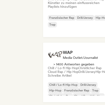
Künstler zu meinen einflussreichen
Playlists hinzufügen
Französischer Rap
Drill/Jersey
Hip-H
Trap
WAP
Media Outlet/Journalist
> 1400 Antworten gegeben
Chill / Lo-fi Hip-Hop
Christlicher Rap
Cloud Rap / Hip Hop
Drill/Jersey
Hip-H
Schreibe Artikel
Chill / Lo-fi Hip-Hop
Drill/Jersey
Hip-Hop
Französischer Rap
Trap
Christlicher Rap
Cloud Rap / Hip Hop
Instrumentaler Hip-Hop