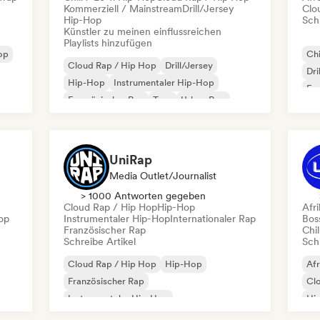
Kommerziell / Mainstream
Drill/Jersey
Clo
Hip-Hop
Schr
Künstler zu meinen einflussreichen
Playlists hinzufügen
op
Chi
Cloud Rap / Hip Hop
Drill/Jersey
Dri
Hip-Hop
Instrumentaler Hip-Hop
Fra
Französischer Rap
Trap
Urban Pop
Af
Chill / Lo-fi Hip-Hop
UniRap
Media Outlet/Journalist
> 1000 Antworten gegeben
Cloud Rap / Hip Hop
Hip-Hop
Afr
op
Instrumentaler Hip-Hop
Internationaler Rap
Bos
Französischer Rap
Chil
Schreibe Artikel
Schr
Cloud Rap / Hip Hop
Hip-Hop
Af
Französischer Rap
Cl
Instrumentaler Hip-Hop
Hi
Internationaler Rap
Fra