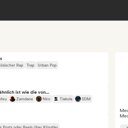
s
ösischer Rap
Trap
Urban Pop
nlich ist wie die von...
kfeu
Zamdane
Niro
Tiakola
SDM
Medi
Med
le Posts oder Reels über Künstler