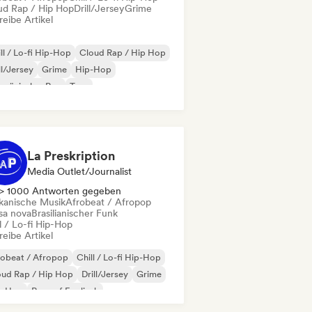
ud Rap / Hip Hop
Drill/Jersey
Grime
eibe Artikel
ll / Lo-fi Hip-Hop
Cloud Rap / Hip Hop
ll/Jersey
Grime
Hip-Hop
nzösischer Rap
Trap
robeat / Afropop
La Preskription
Media Outlet/Journalist
> 1000 Antworten gegeben
ikanische Musik
Afrobeat / Afropop
sa nova
Brasilianischer Funk
l / Lo-fi Hip-Hop
eibe Artikel
robeat / Afropop
Chill / Lo-fi Hip-Hop
oud Rap / Hip Hop
Drill/Jersey
Grime
p-Hop
Rap auf Englisch
nzösischer Rap