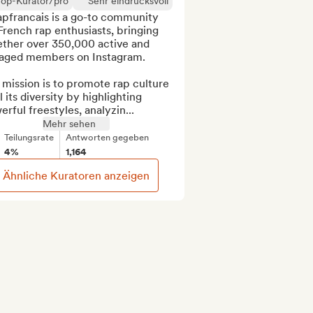
Top-Kurator/pro
Sehr eindrucksvoll
pfrancais is a go-to community 
French rap enthusiasts, bringing 
ether over 350,000 active and 
aged members on Instagram.

mission is to promote rap culture 
ll its diversity by highlighting 
rful freestyles, analyzin...
Mehr sehen
Teilungsrate
Antworten gegeben
4%
1,164
Ähnliche Kuratoren anzeigen