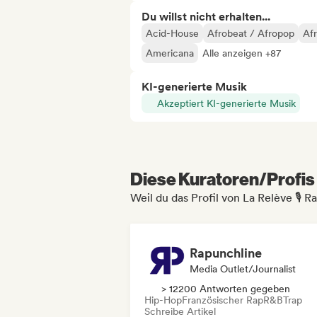
Du willst nicht erhalten...
Acid-House
Afrobeat / Afropop
Af
Americana
Alle anzeigen +87
KI-generierte Musik
Akzeptiert KI-generierte Musik
Diese Kuratoren/Profis 
Weil du das Profil von La Relève 🎙️
Rapunchline
Media Outlet/Journalist
> 12200 Antworten gegeben
Hip-Hop
Französischer Rap
R&B
Trap
Schreibe Artikel