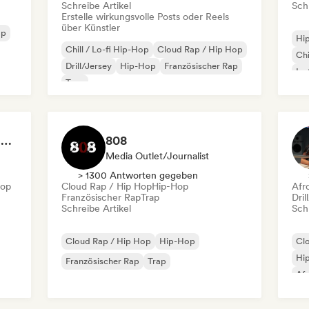
Schreibe Artikel
Schr
Erstelle wirkungsvolle Posts oder Reels
über Künstler
ap
Hi
Chill / Lo-fi Hip-Hop
Cloud Rap / Hip Hop
Chi
Drill/Jersey
Hip-Hop
Französischer Rap
Ins
Trap
Int
RAP FRANÇAIS 2026 🔥🇫🇷 (Way Records)
808
Media Outlet/Journalist
> 1300 Antworten gegeben
Hop
Cloud Rap / Hip Hop
Hip-Hop
Afr
Französischer Rap
Trap
Dril
Schreibe Artikel
Schr
Cloud Rap / Hip Hop
Hip-Hop
Cl
Hi
Französischer Rap
Trap
Af