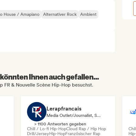
ro House / Amapiano
Alternativer Rock
Ambient
könnten Ihnen auch gefallen...
 Rap FR & Nouvelle Scène Hip-Hop besuchst.
Lerapfrancais
Media Outlet/Journalist, Social Media Influencer
> 1100 Antworten gegeben
Chill / Lo-fi Hip-Hop
Cloud Rap / Hip Hop
Chil
Drill/Jersey
Hip-Hop
Französischer Rap
Hip