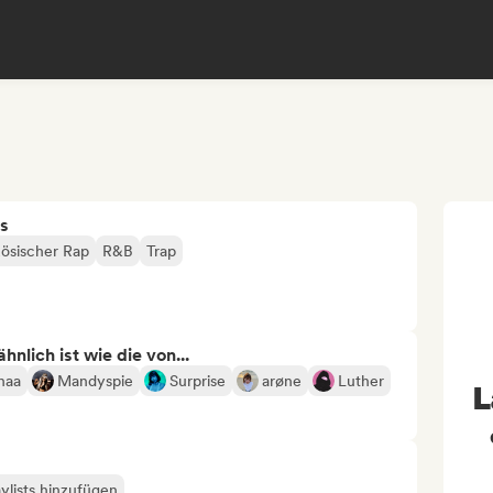
s
ösischer Rap
R&B
Trap
nlich ist wie die von...
haa
Mandyspie
Surprise
arøne
Luther
L
ylists hinzufügen