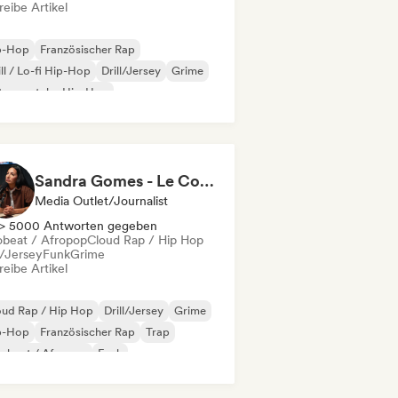
eibe Artikel
p-Hop
Französischer Rap
ll / Lo-fi Hip-Hop
Drill/Jersey
Grime
trumentaler Hip-Hop
ernationaler Rap
Rap auf Englisch
Sandra Gomes - Le Code Review & 1993initiales
Media Outlet/Journalist
> 5000 Antworten gegeben
obeat / Afropop
Cloud Rap / Hip Hop
l/Jersey
Funk
Grime
eibe Artikel
oud Rap / Hip Hop
Drill/Jersey
Grime
p-Hop
Französischer Rap
Trap
robeat / Afropop
Funk