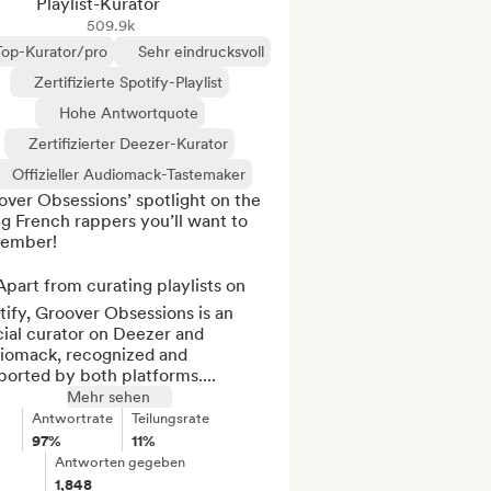
Playlist-Kurator
509.9k
Top-Kurator/pro
Sehr eindrucksvoll
Zertifizierte Spotify-Playlist
Hohe Antwortquote
Zertifizierter Deezer-Kurator
Offizieller Audiomack-Tastemaker
ver Obsessions’ spotlight on the 
ng French rappers you’ll want to 
ember!

part from curating playlists on 
ify, Groover Obsessions is an 
cial curator on Deezer and 
iomack, recognized and 
orted by both platforms....
Mehr sehen
Antwortrate
Teilungsrate
97%
11%
Antworten gegeben
1,848