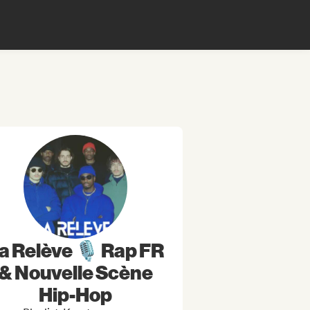
a Relève 🎙️ Rap FR
& Nouvelle Scène
Hip-Hop