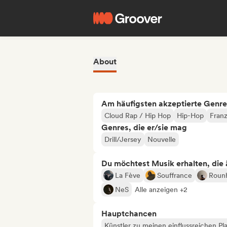
About
Am häufigsten akzeptierte Genre
Cloud Rap / Hip Hop
Hip-Hop
Franz
Genres, die er/sie mag
Drill/Jersey
Nouvelle
Du möchtest Musik erhalten, die äh
La Fève
Souffrance
Roun
NeS
Alle anzeigen +2
Hauptchancen
Künstler zu meinen einflussreichen Pla