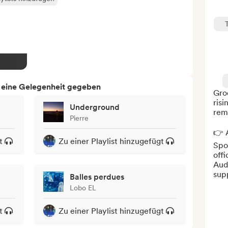
h eine Gelegenheit gegeben
Groo
risi
Underground
rem
Pierre
👉 A
t
Zu einer Playlist hinzugefügt
Spot
offi
Aud
supp
Balles perdues
Lobo EL
t
Zu einer Playlist hinzugefügt