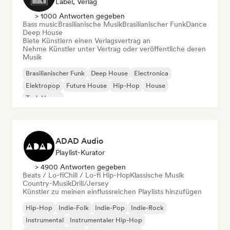
Label, Verlag
> 1000 Antworten gegeben
Bass music
Brasilianische Musik
Brasilianischer Funk
Dance
Deep House
Biete Künstlern einen Verlagsvertrag an
Nehme Künstler unter Vertrag oder veröffentliche deren
Musik
Brasilianischer Funk
Deep House
Electronica
Elektropop
Future House
Hip-Hop
House
Tech House
ADAD Audio
Playlist-Kurator
> 4900 Antworten gegeben
Beats / Lo-fi
Chill / Lo-fi Hip-Hop
Klassische Musik
Country-Musik
Drill/Jersey
Künstler zu meinen einflussreichen Playlists hinzufügen
Hip-Hop
Indie-Folk
Indie-Pop
Indie-Rock
Instrumental
Instrumentaler Hip-Hop