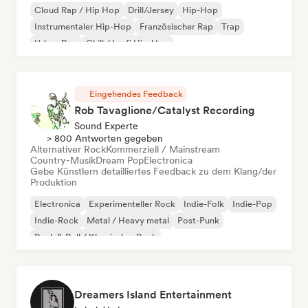
Cloud Rap / Hip Hop
Drill/Jersey
Hip-Hop
Instrumentaler Hip-Hop
Französischer Rap
Trap
Urban Pop
Chill / Lo-fi Hip-Hop
Eingehendes Feedback
Rob Tavaglione/Catalyst Recording
Sound Experte
> 800 Antworten gegeben
Alternativer Rock
Kommerziell / Mainstream
Country-Musik
Dream Pop
Electronica
Gebe Künstlern detailliertes Feedback zu dem Klang/der
Produktion
Electronica
Experimenteller Rock
Indie-Folk
Indie-Pop
Indie-Rock
Metal / Heavy metal
Post-Punk
Rock & Roll / Klassischer Rock
Dreamers Island Entertainment