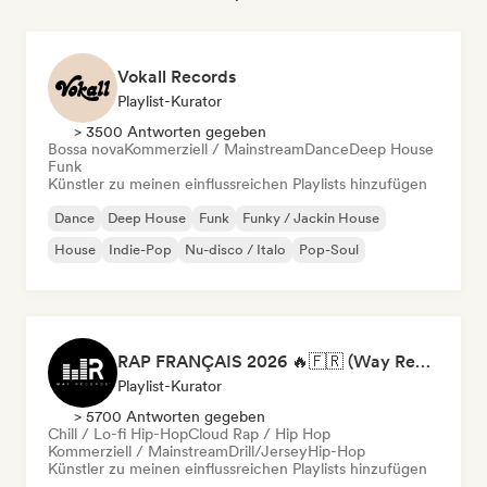
Vokall Records
Playlist-Kurator
> 3500 Antworten gegeben
Bossa nova
Kommerziell / Mainstream
Dance
Deep House
Funk
Künstler zu meinen einflussreichen Playlists hinzufügen
Dance
Deep House
Funk
Funky / Jackin House
House
Indie-Pop
Nu-disco / Italo
Pop-Soul
RAP FRANÇAIS 2026 🔥🇫🇷 (Way Records)
Playlist-Kurator
> 5700 Antworten gegeben
Chill / Lo-fi Hip-Hop
Cloud Rap / Hip Hop
Kommerziell / Mainstream
Drill/Jersey
Hip-Hop
Künstler zu meinen einflussreichen Playlists hinzufügen