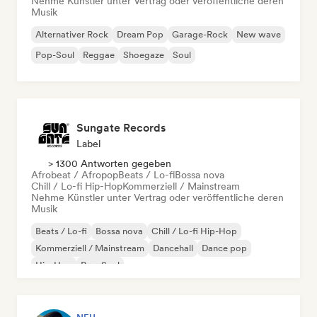
Nehme Künstler unter Vertrag oder veröffentliche deren
Musik
Alternativer Rock
Dream Pop
Garage-Rock
New wave
Pop-Soul
Reggae
Shoegaze
Soul
Sungate Records
Label
> 1300 Antworten gegeben
Afrobeat / Afropop
Beats / Lo-fi
Bossa nova
Chill / Lo-fi Hip-Hop
Kommerziell / Mainstream
Nehme Künstler unter Vertrag oder veröffentliche deren
Musik
Beats / Lo-fi
Bossa nova
Chill / Lo-fi Hip-Hop
Kommerziell / Mainstream
Dancehall
Dance pop
Hip-Hop
Pop-Soul