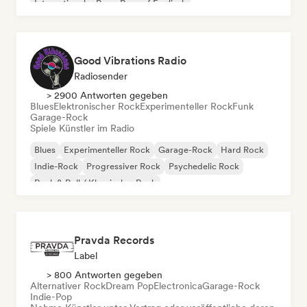
Internationaler Rap
Rap auf Englisch
Good Vibrations Radio
Radiosender
> 2900 Antworten gegeben
Blues
Elektronischer Rock
Experimenteller Rock
Funk
Garage-Rock
Spiele Künstler im Radio
Blues
Experimenteller Rock
Garage-Rock
Hard Rock
Indie-Rock
Progressiver Rock
Psychedelic Rock
Rock & Roll / Klassischer Rock
Pravda Records
Label
> 800 Antworten gegeben
Alternativer Rock
Dream Pop
Electronica
Garage-Rock
Indie-Pop