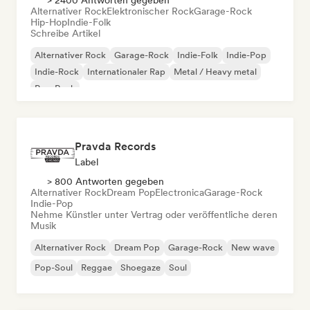
> 2400 Antworten gegeben
Alternativer Rock
Elektronischer Rock
Garage-Rock
Hip-Hop
Indie-Folk
Schreibe Artikel
Alternativer Rock
Garage-Rock
Indie-Folk
Indie-Pop
Indie-Rock
Internationaler Rap
Metal / Heavy metal
Pop-Rock
Pravda Records
Label
> 800 Antworten gegeben
Alternativer Rock
Dream Pop
Electronica
Garage-Rock
Indie-Pop
Nehme Künstler unter Vertrag oder veröffentliche deren
Musik
Alternativer Rock
Dream Pop
Garage-Rock
New wave
Pop-Soul
Reggae
Shoegaze
Soul