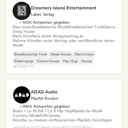
Dreamers Island Entertainment
Label, Verlag
> 1000 Antworten gegeben
Bass music
Brasilianische Musik
Brasilianischer Funk
Dance
Deep House
Biete Künstlern einen Verlagsvertrag an
Nehme Künstler unter Vertrag oder veröffentliche deren
Musik
Brasilianischer Funk
Deep House
Electronica
Elektropop
Future House
Hip-Hop
House
Tech House
ADAD Audio
Playlist-Kurator
> 4900 Antworten gegeben
Beats / Lo-fi
Chill / Lo-fi Hip-Hop
Klassische Musik
Country-Musik
Drill/Jersey
Künstler zu meinen einflussreichen Playlists hinzufügen