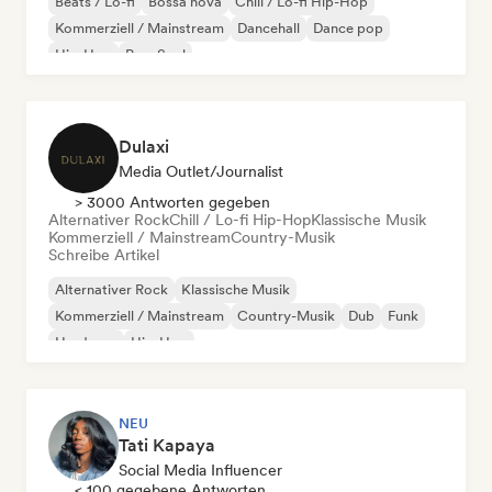
Beats / Lo-fi
Bossa nova
Chill / Lo-fi Hip-Hop
Kommerziell / Mainstream
Dancehall
Dance pop
Hip-Hop
Pop-Soul
Dulaxi
Media Outlet/Journalist
> 3000 Antworten gegeben
Alternativer Rock
Chill / Lo-fi Hip-Hop
Klassische Musik
Kommerziell / Mainstream
Country-Musik
Schreibe Artikel
Alternativer Rock
Klassische Musik
Kommerziell / Mainstream
Country-Musik
Dub
Funk
Hardcore
Hip-Hop
NEU
Tati Kapaya
Social Media Influencer
< 100 gegebene Antworten