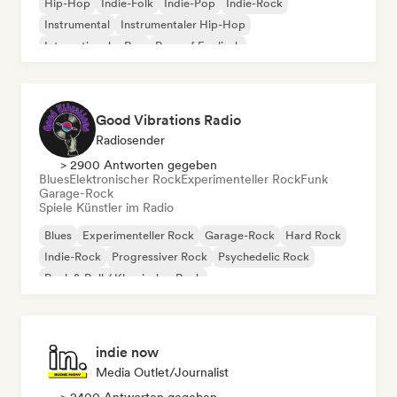
Hip-Hop
Indie-Folk
Indie-Pop
Indie-Rock
Instrumental
Instrumentaler Hip-Hop
Internationaler Rap
Rap auf Englisch
Good Vibrations Radio
Radiosender
> 2900 Antworten gegeben
Blues
Elektronischer Rock
Experimenteller Rock
Funk
Garage-Rock
Spiele Künstler im Radio
Blues
Experimenteller Rock
Garage-Rock
Hard Rock
Indie-Rock
Progressiver Rock
Psychedelic Rock
Rock & Roll / Klassischer Rock
indie now
Media Outlet/Journalist