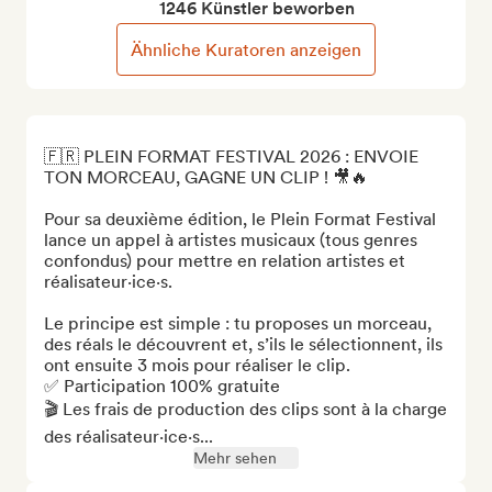
1246 Künstler beworben
Ähnliche Kuratoren anzeigen
🇫🇷 PLEIN FORMAT FESTIVAL 2026 : ENVOIE 
TON MORCEAU, GAGNE UN CLIP ! 🎥🔥

Pour sa deuxième édition, le Plein Format Festival 
lance un appel à artistes musicaux (tous genres 
confondus) pour mettre en relation artistes et 
réalisateur·ice·s.

Le principe est simple : tu proposes un morceau, 
des réals le découvrent et, s’ils le sélectionnent, ils 
ont ensuite 3 mois pour réaliser le clip.

✅ Participation 100% gratuite

🎬 Les frais de production des clips sont à la charge 
des réalisateur·ice·s...
Mehr sehen