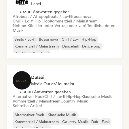
Label
> 1300 Antworten gegeben
Afrobeat / Afropop
Beats / Lo-fi
Bossa nova
Chill / Lo-fi Hip-Hop
Kommerziell / Mainstream
Nehme Künstler unter Vertrag oder veröffentliche deren
Musik
Beats / Lo-fi
Bossa nova
Chill / Lo-fi Hip-Hop
Kommerziell / Mainstream
Dancehall
Dance pop
Hip-Hop
Pop-Soul
Dulaxi
Media Outlet/Journalist
> 3000 Antworten gegeben
Alternativer Rock
Chill / Lo-fi Hip-Hop
Klassische Musik
Kommerziell / Mainstream
Country-Musik
Schreibe Artikel
Alternativer Rock
Klassische Musik
Kommerziell / Mainstream
Country-Musik
Dub
Funk
Hardcore
Hip-Hop