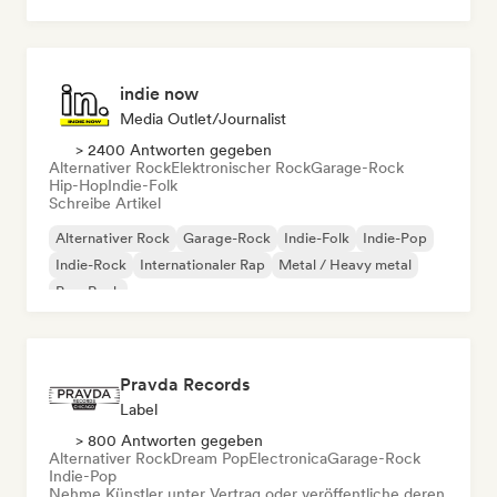
Rock & Roll / Klassischer Rock
indie now
Media Outlet/Journalist
> 2400 Antworten gegeben
Alternativer Rock
Elektronischer Rock
Garage-Rock
Hip-Hop
Indie-Folk
Schreibe Artikel
Alternativer Rock
Garage-Rock
Indie-Folk
Indie-Pop
Indie-Rock
Internationaler Rap
Metal / Heavy metal
Pop-Rock
Pravda Records
Label
> 800 Antworten gegeben
Alternativer Rock
Dream Pop
Electronica
Garage-Rock
Indie-Pop
Nehme Künstler unter Vertrag oder veröffentliche deren