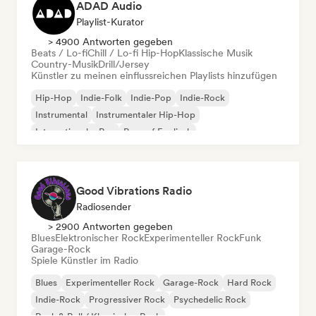
ADAD Audio
Playlist-Kurator
> 4900 Antworten gegeben
Beats / Lo-fi
Chill / Lo-fi Hip-Hop
Klassische Musik
Country-Musik
Drill/Jersey
Künstler zu meinen einflussreichen Playlists hinzufügen
Hip-Hop
Indie-Folk
Indie-Pop
Indie-Rock
Instrumental
Instrumentaler Hip-Hop
Internationaler Rap
Rap auf Englisch
Good Vibrations Radio
Radiosender
> 2900 Antworten gegeben
Blues
Elektronischer Rock
Experimenteller Rock
Funk
Garage-Rock
Spiele Künstler im Radio
Blues
Experimenteller Rock
Garage-Rock
Hard Rock
Indie-Rock
Progressiver Rock
Psychedelic Rock