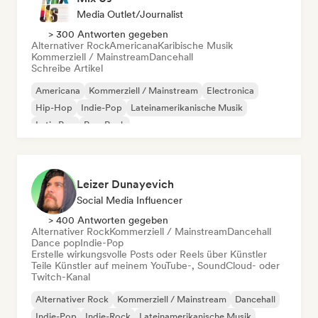
Media Outlet/Journalist
> 300 Antworten gegeben
Alternativer Rock
Americana
Karibische Musik
Kommerziell / Mainstream
Dancehall
Schreibe Artikel
Americana
Kommerziell / Mainstream
Electronica
Hip-Hop
Indie-Pop
Lateinamerikanische Musik
Latin Pop
Pop-Rock
Leizer Dunayevich
Social Media Influencer
> 400 Antworten gegeben
Alternativer Rock
Kommerziell / Mainstream
Dancehall
Dance pop
Indie-Pop
Erstelle wirkungsvolle Posts oder Reels über Künstler
Teile Künstler auf meinem YouTube-, SoundCloud- oder
Twitch-Kanal
Alternativer Rock
Kommerziell / Mainstream
Dancehall
Indie-Pop
Indie-Rock
Lateinamerikanische Musik