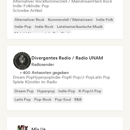
Alternativer Rock
Kommerziell / Mainstream
Hard Rock
Indie-Folk
Indie-Pop
Schreibe Artikel
Alternativer Rock
Kommerziell / Mainstream
Indie-Folk
Indie-Pop
Indie-Rock
Lateinamerikanische Musik
Metal / Heavy metal
Pop-Rock
Divergentes Radio / Radio UNAM
Radiosender
> 400 Antworten gegeben
Dream Pop
Hyperpop
Indie-Pop
K-Pop/J-Pop
Latin Pop
Spiele Künstler im Radio
Dream Pop
Hyperpop
Indie-Pop
K-Pop/J-Pop
Latin Pop
Pop-Rock
Pop-Soul
R&B
Mix Us