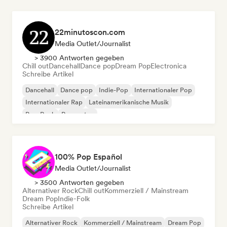
22minutoscon.com
Media Outlet/Journalist
> 3900 Antworten gegeben
Chill out
Dancehall
Dance pop
Dream Pop
Electronica
Schreibe Artikel
Dancehall
Dance pop
Indie-Pop
Internationaler Pop
Internationaler Rap
Lateinamerikanische Musik
Pop-Rock
Reggaeton
100% Pop Español
Media Outlet/Journalist
> 3500 Antworten gegeben
Alternativer Rock
Chill out
Kommerziell / Mainstream
Dream Pop
Indie-Folk
Schreibe Artikel
Alternativer Rock
Kommerziell / Mainstream
Dream Pop