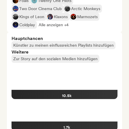
Foals
Twenty One Pilots
Two Door Cinema Club
Arctic Monkeys
Kings of Leon
Klaxons
Marmozets
Coldplay
Alle anzeigen +4
Hauptchancen
Künstler zu meinen einflussreichen Playlists hinzufügen
Weitere
Zur Story auf den sozialen Medien hinzufügen
10.5k
1.7k