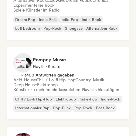
Alternativer Rock
Coldwave
Dream Pop
Electronica
Experimenteller Rock
Spiele Künstler im Radio
Dream Pop
Indie-Folk
Indie-Pop
Indie-Rock
Lofi bedroom
Pop-Rock
Shoegaze
Alternativer Rock
Pompey Music
Playlist-Kurator
> 3400 Antworten gegeben
Acid-House
Chill / Lo-fi Hip-Hop
Country-Musik
Deep House
Elektropop
Künstler zu meinen einflussreichen Playlists hinzufügen
Chill / Lo-fi Hip-Hop
Elektropop
Indie-Pop
Indie-Rock
Internationaler Rap
Pop-Punk
Pop-Rock
Post-Rock