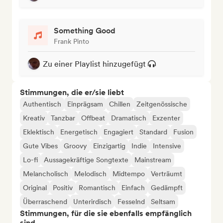
Something Good
Frank Pinto
Zu einer Playlist hinzugefügt
Stimmungen, die er/sie liebt
Authentisch
Einprägsam
Chillen
Zeitgenössische
Kreativ
Tanzbar
Offbeat
Dramatisch
Exzenter
Eklektisch
Energetisch
Engagiert
Standard
Fusion
Gute Vibes
Groovy
Einzigartig
Indie
Intensive
Lo-fi
Aussagekräftige Songtexte
Mainstream
Melancholisch
Melodisch
Midtempo
Verträumt
Original
Positiv
Romantisch
Einfach
Gedämpft
Überraschend
Unterirdisch
Fesselnd
Seltsam
Stimmungen, für die sie ebenfalls empfänglich
sind