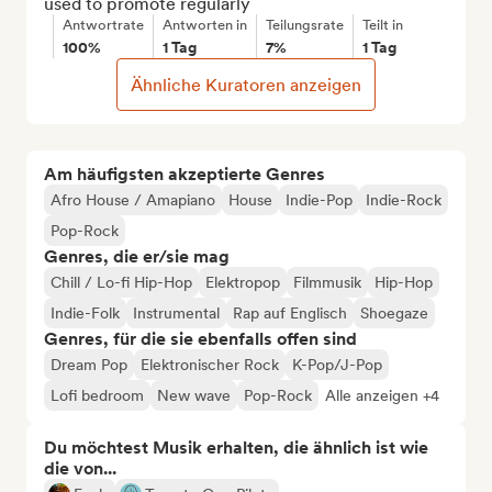
used to promote regularly
Antwortrate
Antworten in
Teilungsrate
Teilt in
100%
1 Tag
7%
1 Tag
Ähnliche Kuratoren anzeigen
Am häufigsten akzeptierte Genres
Afro House / Amapiano
House
Indie-Pop
Indie-Rock
Pop-Rock
Genres, die er/sie mag
Chill / Lo-fi Hip-Hop
Elektropop
Filmmusik
Hip-Hop
Indie-Folk
Instrumental
Rap auf Englisch
Shoegaze
Genres, für die sie ebenfalls offen sind
Dream Pop
Elektronischer Rock
K-Pop/J-Pop
Lofi bedroom
New wave
Pop-Rock
Alle anzeigen +4
Du möchtest Musik erhalten, die ähnlich ist wie
die von...