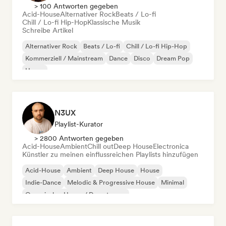
> 100 Antworten gegeben
Acid-House
Alternativer Rock
Beats / Lo-fi
Chill / Lo-fi Hip-Hop
Klassische Musik
Schreibe Artikel
Alternativer Rock
Beats / Lo-fi
Chill / Lo-fi Hip-Hop
Kommerziell / Mainstream
Dance
Disco
Dream Pop
House
N3UX
Playlist-Kurator
> 2800 Antworten gegeben
Acid-House
Ambient
Chill out
Deep House
Electronica
Künstler zu meinen einflussreichen Playlists hinzufügen
Acid-House
Ambient
Deep House
House
Indie-Dance
Melodic & Progressive House
Minimal
Organischer House / Downtempo