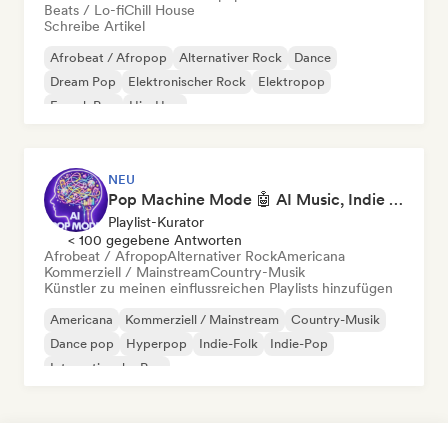
Beats / Lo-fi
Chill House
Schreibe Artikel
Afrobeat / Afropop
Alternativer Rock
Dance
Dream Pop
Elektronischer Rock
Elektropop
French Pop
Hip-Hop
NEU
Pop Machine Mode 🤖 AI Music, Indie Pop & Dream Pop
Playlist-Kurator
< 100 gegebene Antworten
Afrobeat / Afropop
Alternativer Rock
Americana
Kommerziell / Mainstream
Country-Musik
Künstler zu meinen einflussreichen Playlists hinzufügen
Americana
Kommerziell / Mainstream
Country-Musik
Dance pop
Hyperpop
Indie-Folk
Indie-Pop
Internationaler Pop