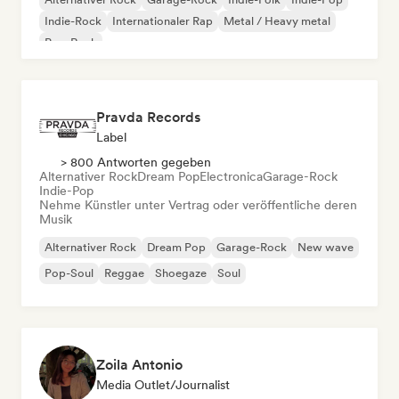
Indie-Rock
Internationaler Rap
Metal / Heavy metal
Pop-Rock
Pravda Records
Label
> 800 Antworten gegeben
Alternativer Rock
Dream Pop
Electronica
Garage-Rock
Indie-Pop
Nehme Künstler unter Vertrag oder veröffentliche deren
Musik
Alternativer Rock
Dream Pop
Garage-Rock
New wave
Pop-Soul
Reggae
Shoegaze
Soul
Zoila Antonio
Media Outlet/Journalist