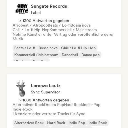
Sungate Records
Label
> 1300 Antworten gegeben
Afrobeat / Afropop
Beats / Lo-fi
Bossa nova
Chill / Lo-fi Hip-Hop
Kommerziell / Mainstream
Nehme Künstler unter Vertrag oder veröffentliche deren
Musik
Beats / Lo-fi
Bossa nova
Chill / Lo-fi Hip-Hop
Kommerziell / Mainstream
Dancehall
Dance pop
Hip-Hop
Pop-Soul
Lorenzo Lautz
Sync Supervisor
> 1600 Antworten gegeben
Alternativer Rock
Dream Pop
Hard Rock
Indie-Pop
Indie-Rock
Lizenziere oder vertrete Tracks für Sync
Alternativer Rock
Hard Rock
Indie-Pop
Indie-Rock