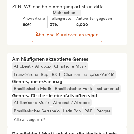
ZI'NEWS can help emerging artists in diffe...
Mehr sehen
Antwortrate
Teilungsrate
Antworten gegeben
80%
37%
2,000
Ähnliche Kuratoren anzeigen
Am häufigsten akzeptierte Genres
Afrobeat / Afropop
Christliche Musik
Französischer Rap
R&B
Chanson Française/Variété
Genres, die er/sie mag
Brasilianische Musik
Brasilianischer Funk
Instrumental
Genres, für die sie ebenfalls offen sind
Afrikanische Musik
Afrobeat / Afropop
Brasilianischer Sertanejo
Latin Pop
R&B
Reggae
Alle anzeigen +2
Du möchtest Musik erhalten, die ähnlich ist wie