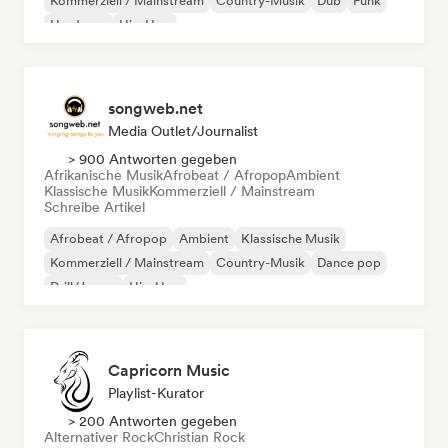
Kommerziell / Mainstream
Country-Musik
Dub
Funk
Hardcore
Hip-Hop
songweb.net
Media Outlet/Journalist
> 900 Antworten gegeben
Afrikanische Musik
Afrobeat / Afropop
Ambient
Klassische Musik
Kommerziell / Mainstream
Schreibe Artikel
Afrobeat / Afropop
Ambient
Klassische Musik
Kommerziell / Mainstream
Country-Musik
Dance pop
Drill/Jersey
Hip-Hop
Capricorn Music
Playlist-Kurator
> 200 Antworten gegeben
Alternativer Rock
Christian Rock