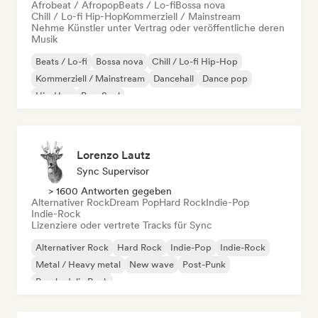
Afrobeat / Afropop
Beats / Lo-fi
Bossa nova
Chill / Lo-fi Hip-Hop
Kommerziell / Mainstream
Nehme Künstler unter Vertrag oder veröffentliche deren
Musik
Beats / Lo-fi
Bossa nova
Chill / Lo-fi Hip-Hop
Kommerziell / Mainstream
Dancehall
Dance pop
Hip-Hop
Pop-Soul
Lorenzo Lautz
Sync Supervisor
> 1600 Antworten gegeben
Alternativer Rock
Dream Pop
Hard Rock
Indie-Pop
Indie-Rock
Lizenziere oder vertrete Tracks für Sync
Alternativer Rock
Hard Rock
Indie-Pop
Indie-Rock
Metal / Heavy metal
New wave
Post-Punk
Psychedelic Rock