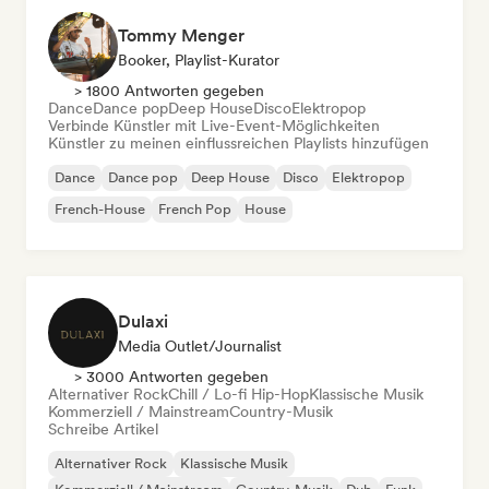
Tommy Menger
Booker, Playlist-Kurator
> 1800 Antworten gegeben
Dance
Dance pop
Deep House
Disco
Elektropop
Verbinde Künstler mit Live-Event-Möglichkeiten
Künstler zu meinen einflussreichen Playlists hinzufügen
Dance
Dance pop
Deep House
Disco
Elektropop
French-House
French Pop
House
Dulaxi
Media Outlet/Journalist
> 3000 Antworten gegeben
Alternativer Rock
Chill / Lo-fi Hip-Hop
Klassische Musik
Kommerziell / Mainstream
Country-Musik
Schreibe Artikel
Alternativer Rock
Klassische Musik