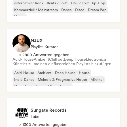
Alternativer Rock
Beats / Lo-fi
Chill / Lo-fi Hip-Hop
Kommerziell / Mainstream
Dance
Disco
Dream Pop
House
N3UX
Playlist-Kurator
> 2800 Antworten gegeben
Acid-House
Ambient
Chill out
Deep House
Electronica
Künstler zu meinen einflussreichen Playlists hinzufügen
Acid-House
Ambient
Deep House
House
Indie-Dance
Melodic & Progressive House
Minimal
Organischer House / Downtempo
Sungate Records
Label
> 1300 Antworten gegeben