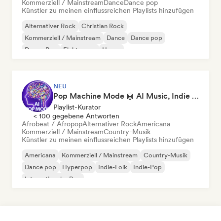
Kommerziell / Mainstream
Dance
Dance pop
Künstler zu meinen einflussreichen Playlists hinzufügen
Alternativer Rock
Christian Rock
Kommerziell / Mainstream
Dance
Dance pop
Dream Pop
Elektropop
House
NEU
Pop Machine Mode 🤖 AI Music, Indie Pop & Dream Pop
Playlist-Kurator
< 100 gegebene Antworten
Afrobeat / Afropop
Alternativer Rock
Americana
Kommerziell / Mainstream
Country-Musik
Künstler zu meinen einflussreichen Playlists hinzufügen
Americana
Kommerziell / Mainstream
Country-Musik
Dance pop
Hyperpop
Indie-Folk
Indie-Pop
Internationaler Pop