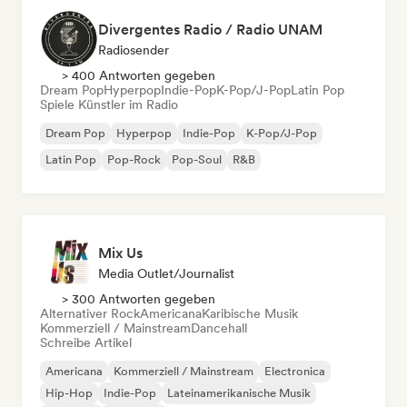
Divergentes Radio / Radio UNAM
Radiosender
> 400 Antworten gegeben
Dream Pop
Hyperpop
Indie-Pop
K-Pop/J-Pop
Latin Pop
Spiele Künstler im Radio
Dream Pop
Hyperpop
Indie-Pop
K-Pop/J-Pop
Latin Pop
Pop-Rock
Pop-Soul
R&B
Mix Us
Media Outlet/Journalist
> 300 Antworten gegeben
Alternativer Rock
Americana
Karibische Musik
Kommerziell / Mainstream
Dancehall
Schreibe Artikel
Americana
Kommerziell / Mainstream
Electronica
Hip-Hop
Indie-Pop
Lateinamerikanische Musik