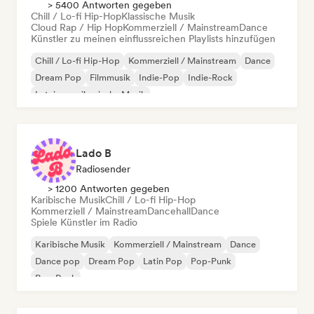
> 5400 Antworten gegeben
Chill / Lo-fi Hip-Hop
Klassische Musik
Cloud Rap / Hip Hop
Kommerziell / Mainstream
Dance
Künstler zu meinen einflussreichen Playlists hinzufügen
Chill / Lo-fi Hip-Hop
Kommerziell / Mainstream
Dance
Dream Pop
Filmmusik
Indie-Pop
Indie-Rock
Lateinamerikanische Musik
Lado B
Radiosender
> 1200 Antworten gegeben
Karibische Musik
Chill / Lo-fi Hip-Hop
Kommerziell / Mainstream
Dancehall
Dance
Spiele Künstler im Radio
Karibische Musik
Kommerziell / Mainstream
Dance
Dance pop
Dream Pop
Latin Pop
Pop-Punk
Pop-Rock