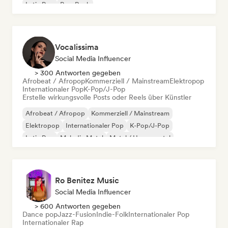
Latin Pop
Pop-Rock
Vocalissima
Social Media Influencer
> 300 Antworten gegeben
Afrobeat / Afropop
Kommerziell / Mainstream
Elektropop
Internationaler Pop
K-Pop/J-Pop
Erstelle wirkungsvolle Posts oder Reels über Künstler
Afrobeat / Afropop
Kommerziell / Mainstream
Elektropop
Internationaler Pop
K-Pop/J-Pop
Latin Pop
Melodic Metal
Metal / Heavy metal
Ro Benitez Music
Social Media Influencer
> 600 Antworten gegeben
Dance pop
Jazz-Fusion
Indie-Folk
Internationaler Pop
Internationaler Rap