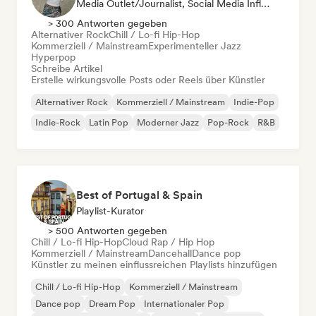
Media Outlet/Journalist, Social Media Influencer
> 300 Antworten gegeben
Alternativer Rock
Chill / Lo-fi Hip-Hop
Kommerziell / Mainstream
Experimenteller Jazz
Hyperpop
Schreibe Artikel
Erstelle wirkungsvolle Posts oder Reels über Künstler
Alternativer Rock
Kommerziell / Mainstream
Indie-Pop
Indie-Rock
Latin Pop
Moderner Jazz
Pop-Rock
R&B
Best of Portugal & Spain
Playlist-Kurator
> 500 Antworten gegeben
Chill / Lo-fi Hip-Hop
Cloud Rap / Hip Hop
Kommerziell / Mainstream
Dancehall
Dance pop
Künstler zu meinen einflussreichen Playlists hinzufügen
Chill / Lo-fi Hip-Hop
Kommerziell / Mainstream
Dance pop
Dream Pop
Internationaler Pop