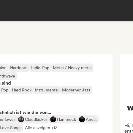
sion
Hardcore
Indie-Pop
Metal / Heavy metal
nthwave
n sind
 Pop
Hard Rock
Instrumental
Moderner Jazz
w
nlich ist wie die von...
eflower
Cloudkicker
Hammock
Ancst
Hi, 
 Love Songs
Alle anzeigen +12
ent