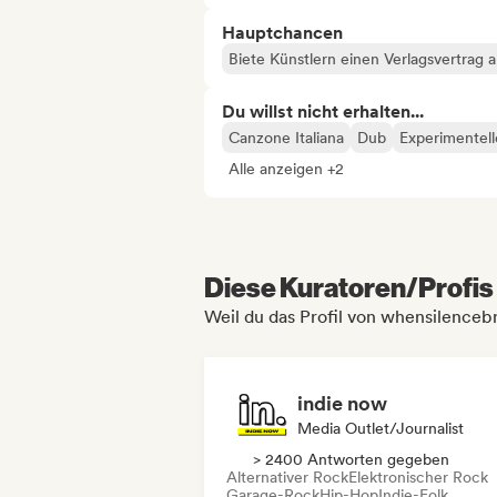
Hauptchancen
Biete Künstlern einen Verlagsvertrag 
Du willst nicht erhalten...
Canzone Italiana
Dub
Experimentell
Alle anzeigen +2
Diese Kuratoren/Profis 
Weil du das Profil von whensilenceb
indie now
Media Outlet/Journalist
> 2400 Antworten gegeben
Alternativer Rock
Elektronischer Rock
Garage-Rock
Hip-Hop
Indie-Folk