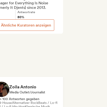
ger for Everything Is Noise 
merly It Djents) since 2013.
Antwortrate
80%
Ähnliche Kuratoren anzeigen
Zoila Antonio
Media Outlet/Journalist
> 100 Antworten gegeben
d-House
Alternativer Rock
Beats / Lo-fi
l / Lo-fi Hip-Hop
Klassische Musik