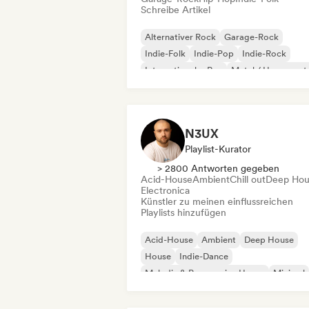
Schreibe Artikel
Alternativer Rock
Garage-Rock
Indie-Folk
Indie-Pop
Indie-Rock
Internationaler Rap
Metal / Heavy met
Pop-Rock
N3UX
Playlist-Kurator
> 2800 Antworten gegeben
Acid-House
Ambient
Chill out
Deep Hou
Electronica
Künstler zu meinen einflussreichen
Playlists hinzufügen
Acid-House
Ambient
Deep House
House
Indie-Dance
Melodic & Progressive House
Minimal
Organischer House / Downtempo