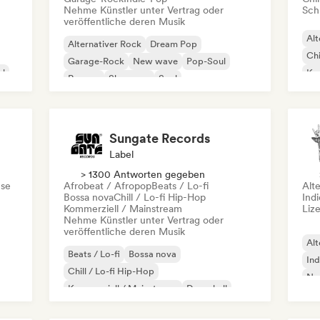
Nehme Künstler unter Vertrag oder
Schr
veröffentliche deren Musik
Alt
Alternativer Rock
Dream Pop
Chi
Garage-Rock
New wave
Pop-Soul
al
Kom
Reggae
Shoegaze
Soul
Dr
Sungate Records
Label
> 1300 Antworten gegeben
se
Afrobeat / Afropop
Beats / Lo-fi
Alt
Bossa nova
Chill / Lo-fi Hip-Hop
Ind
Kommerziell / Mainstream
Liz
Nehme Künstler unter Vertrag oder
veröffentliche deren Musik
Alt
Beats / Lo-fi
Bossa nova
Ind
Chill / Lo-fi Hip-Hop
Ne
Kommerziell / Mainstream
Dancehall
Dance pop
Hip-Hop
Pop-Soul