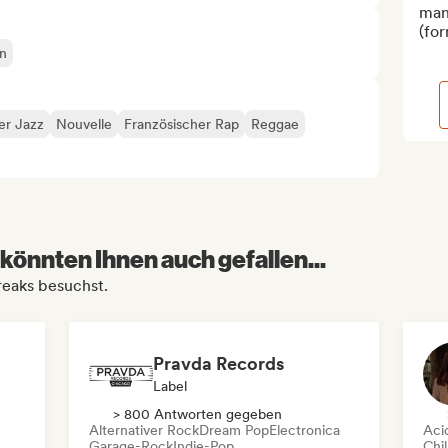
mana
(for
an
er Jazz
Nouvelle
Französischer Rap
Reggae
könnten Ihnen auch gefallen...
reaks besuchst.
Pravda Records
Label
> 800 Antworten gegeben
Alternativer Rock
Dream Pop
Electronica
Aci
Garage-Rock
Indie-Pop
Chil