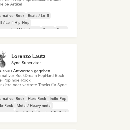
eibe Artikel
ernativer Rock
Beats / Lo-fi
ll / Lo-fi Hip-Hop
merziell / Mainstream
Dance
Disco
eam Pop
House
Lorenzo Lautz
Sync Supervisor
> 1600 Antworten gegeben
ernativer Rock
Dream Pop
Hard Rock
ie-Pop
Indie-Rock
enziere oder vertrete Tracks für Sync
ernativer Rock
Hard Rock
Indie-Pop
ie-Rock
Metal / Heavy metal
w wave
Post-Punk
Psychedelic Rock