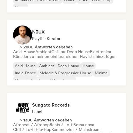
House
N3UX
Playlist-Kurator
> 2800 Antworten gegeben
Acid-House
Ambient
Chill out
Deep House
Electronica
Künstler zu meinen einflussreichen Playlists hinzufügen
Acid-House
Ambient
Deep House
House
Indie-Dance
Melodic & Progressive House
Minimal
Organischer House / Downtempo
Sungate Records
Label
> 1300 Antworten gegeben
Afrobeat / Afropop
Beats / Lo-fi
Bossa nova
Chill / Lo-fi Hip-Hop
Kommerziell / Mainstream