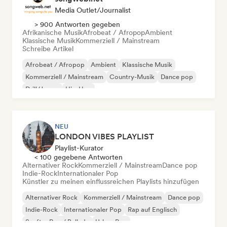
Media Outlet/Journalist
> 900 Antworten gegeben
Afrikanische Musik
Afrobeat / Afropop
Ambient
Klassische Musik
Kommerziell / Mainstream
Schreibe Artikel
Afrobeat / Afropop
Ambient
Klassische Musik
Kommerziell / Mainstream
Country-Musik
Dance pop
Drill/Jersey
Hip-Hop
NEU
LONDON VIBES PLAYLIST
Playlist-Kurator
< 100 gegebene Antworten
Alternativer Rock
Kommerziell / Mainstream
Dance pop
Indie-Rock
Internationaler Pop
Künstler zu meinen einflussreichen Playlists hinzufügen
Alternativer Rock
Kommerziell / Mainstream
Dance pop
Indie-Rock
Internationaler Pop
Rap auf Englisch
Sanfter Pop / Ballade
Urban Pop