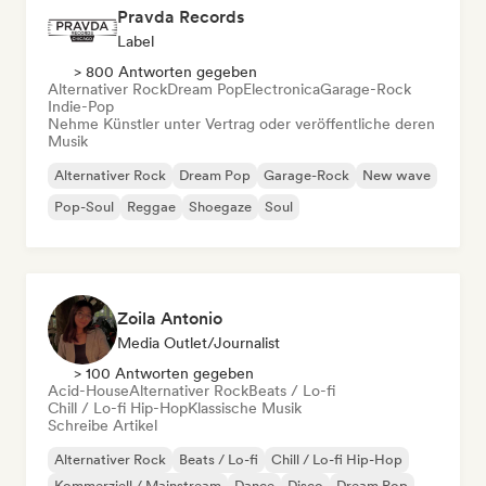
Pravda Records
Label
> 800 Antworten gegeben
Alternativer Rock
Dream Pop
Electronica
Garage-Rock
Indie-Pop
Nehme Künstler unter Vertrag oder veröffentliche deren
Musik
Alternativer Rock
Dream Pop
Garage-Rock
New wave
Pop-Soul
Reggae
Shoegaze
Soul
Zoila Antonio
Media Outlet/Journalist
> 100 Antworten gegeben
Acid-House
Alternativer Rock
Beats / Lo-fi
Chill / Lo-fi Hip-Hop
Klassische Musik
Schreibe Artikel
Alternativer Rock
Beats / Lo-fi
Chill / Lo-fi Hip-Hop
Kommerziell / Mainstream
Dance
Disco
Dream Pop