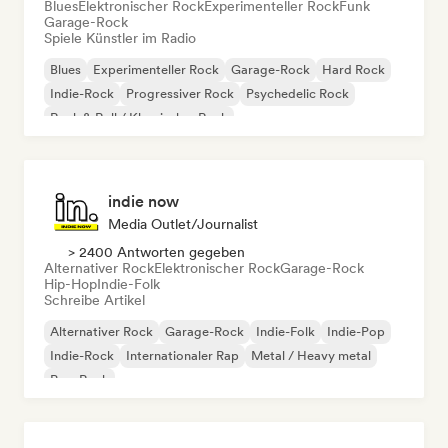
Blues
Elektronischer Rock
Experimenteller Rock
Funk
Garage-Rock
Spiele Künstler im Radio
Blues
Experimenteller Rock
Garage-Rock
Hard Rock
Indie-Rock
Progressiver Rock
Psychedelic Rock
Rock & Roll / Klassischer Rock
indie now
Media Outlet/Journalist
> 2400 Antworten gegeben
Alternativer Rock
Elektronischer Rock
Garage-Rock
Hip-Hop
Indie-Folk
Schreibe Artikel
Alternativer Rock
Garage-Rock
Indie-Folk
Indie-Pop
Indie-Rock
Internationaler Rap
Metal / Heavy metal
Pop-Rock