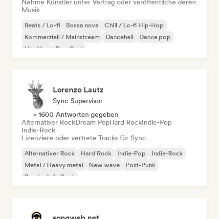
Nehme Künstler unter Vertrag oder veröffentliche deren
Musik
Beats / Lo-fi
Bossa nova
Chill / Lo-fi Hip-Hop
Kommerziell / Mainstream
Dancehall
Dance pop
Hip-Hop
Pop-Soul
Lorenzo Lautz
Sync Supervisor
> 1600 Antworten gegeben
Alternativer Rock
Dream Pop
Hard Rock
Indie-Pop
Indie-Rock
Lizenziere oder vertrete Tracks für Sync
Alternativer Rock
Hard Rock
Indie-Pop
Indie-Rock
Metal / Heavy metal
New wave
Post-Punk
Psychedelic Rock
songweb.net