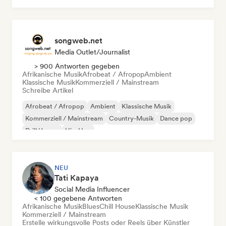
songweb.net
Media Outlet/Journalist
> 900 Antworten gegeben
Afrikanische Musik
Afrobeat / Afropop
Ambient
Klassische Musik
Kommerziell / Mainstream
Schreibe Artikel
Afrobeat / Afropop
Ambient
Klassische Musik
Kommerziell / Mainstream
Country-Musik
Dance pop
Drill/Jersey
Hip-Hop
NEU
Tati Kapaya
Social Media Influencer
< 100 gegebene Antworten
Afrikanische Musik
Blues
Chill House
Klassische Musik
Kommerziell / Mainstream
Erstelle wirkungsvolle Posts oder Reels über Künstler