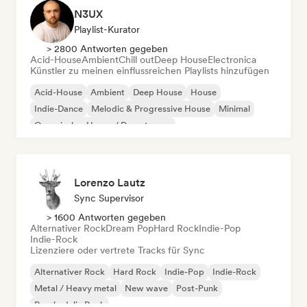
N3UX
Playlist-Kurator
> 2800 Antworten gegeben
Acid-House
Ambient
Chill out
Deep House
Electronica
Künstler zu meinen einflussreichen Playlists hinzufügen
Acid-House
Ambient
Deep House
House
Indie-Dance
Melodic & Progressive House
Minimal
Organischer House / Downtempo
Lorenzo Lautz
Sync Supervisor
> 1600 Antworten gegeben
Alternativer Rock
Dream Pop
Hard Rock
Indie-Pop
Indie-Rock
Lizenziere oder vertrete Tracks für Sync
Alternativer Rock
Hard Rock
Indie-Pop
Indie-Rock
Metal / Heavy metal
New wave
Post-Punk
Psychedelic Rock