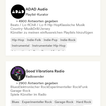
ADAD Audio
Playlist-Kurator
> 4900 Antworten gegeben
Beats / Lo-fi
Chill / Lo-fi Hip-Hop
Klassische Musik
Country-Musik
Drill/Jersey
Künstler zu meinen einflussreichen Playlists hinzufügen
Hip-Hop
Indie-Folk
Indie-Pop
Indie-Rock
Instrumental
Instrumentaler Hip-Hop
Internationaler Rap
Rap auf Englisch
Good Vibrations Radio
Radiosender
> 2900 Antworten gegeben
Blues
Elektronischer Rock
Experimenteller Rock
Funk
Garage-Rock
Spiele Künstler im Radio
Blues
Experimenteller Rock
Garage-Rock
Hard Rock