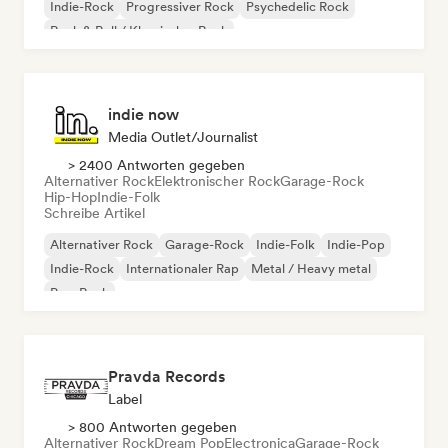
Indie-Rock
Progressiver Rock
Psychedelic Rock
Rock & Roll / Klassischer Rock
indie now
Media Outlet/Journalist
> 2400 Antworten gegeben
Alternativer Rock
Elektronischer Rock
Garage-Rock
Hip-Hop
Indie-Folk
Schreibe Artikel
Alternativer Rock
Garage-Rock
Indie-Folk
Indie-Pop
Indie-Rock
Internationaler Rap
Metal / Heavy metal
Pop-Rock
Pravda Records
Label
> 800 Antworten gegeben
Alternativer Rock
Dream Pop
Electronica
Garage-Rock