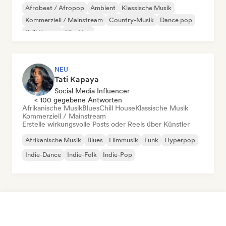
Afrobeat / Afropop
Ambient
Klassische Musik
Kommerziell / Mainstream
Country-Musik
Dance pop
Drill/Jersey
Hip-Hop
NEU
Tati Kapaya
Social Media Influencer
< 100 gegebene Antworten
Afrikanische Musik
Blues
Chill House
Klassische Musik
Kommerziell / Mainstream
Erstelle wirkungsvolle Posts oder Reels über Künstler
Afrikanische Musik
Blues
Filmmusik
Funk
Hyperpop
Indie-Dance
Indie-Folk
Indie-Pop