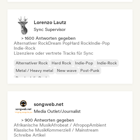
Lorenzo Lautz
Sync Supervisor
> 1600 Antworten gegeben
Alternativer Rock
Dream Pop
Hard Rock
Indie-Pop
Indie-Rock
Lizenziere oder vertrete Tracks für Sync
Alternativer Rock
Hard Rock
Indie-Pop
Indie-Rock
Metal / Heavy metal
New wave
Post-Punk
Psychedelic Rock
songweb.net
Media Outlet/Journalist
> 900 Antworten gegeben
Afrikanische Musik
Afrobeat / Afropop
Ambient
Klassische Musik
Kommerziell / Mainstream
Schreibe Artikel