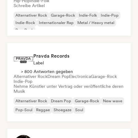
Hip-Hop
Indie-Folk
Schreibe Artikel
Alternativer Rock
Garage-Rock
Indie-Folk
Indie-Pop
Indie-Rock
Internationaler Rap
Metal / Heavy metal
Pop-Rock
Pravda Records
Label
> 800 Antworten gegeben
Alternativer Rock
Dream Pop
Electronica
Garage-Rock
Indie-Pop
Nehme Künstler unter Vertrag oder veröffentliche deren
Musik
Alternativer Rock
Dream Pop
Garage-Rock
New wave
Pop-Soul
Reggae
Shoegaze
Soul