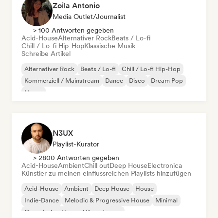
Zoila Antonio
Media Outlet/Journalist
> 100 Antworten gegeben
Acid-House
Alternativer Rock
Beats / Lo-fi
Chill / Lo-fi Hip-Hop
Klassische Musik
Schreibe Artikel
Alternativer Rock
Beats / Lo-fi
Chill / Lo-fi Hip-Hop
Kommerziell / Mainstream
Dance
Disco
Dream Pop
House
N3UX
Playlist-Kurator
> 2800 Antworten gegeben
Acid-House
Ambient
Chill out
Deep House
Electronica
Künstler zu meinen einflussreichen Playlists hinzufügen
Acid-House
Ambient
Deep House
House
Indie-Dance
Melodic & Progressive House
Minimal
Organischer House / Downtempo