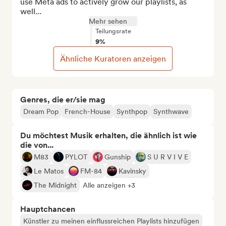
use Meta ads to actively grow our playlists, as 
well...
Mehr sehen
Teilungsrate
9%
Ähnliche Kuratoren anzeigen
Genres, die er/sie mag
Dream Pop
French-House
Synthpop
Synthwave
Du möchtest Musik erhalten, die ähnlich ist wie
die von...
M83
PYLOT
Gunship
S U R V I V E
Le Matos
FM-84
Kavinsky
The Midnight
Alle anzeigen +3
Hauptchancen
Künstler zu meinen einflussreichen Playlists hinzufügen