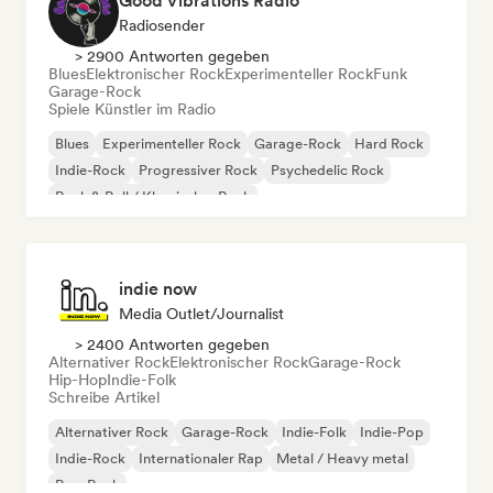
Good Vibrations Radio
Radiosender
> 2900 Antworten gegeben
Blues
Elektronischer Rock
Experimenteller Rock
Funk
Garage-Rock
Spiele Künstler im Radio
Blues
Experimenteller Rock
Garage-Rock
Hard Rock
Indie-Rock
Progressiver Rock
Psychedelic Rock
Rock & Roll / Klassischer Rock
indie now
Media Outlet/Journalist
> 2400 Antworten gegeben
Alternativer Rock
Elektronischer Rock
Garage-Rock
Hip-Hop
Indie-Folk
Schreibe Artikel
Alternativer Rock
Garage-Rock
Indie-Folk
Indie-Pop
Indie-Rock
Internationaler Rap
Metal / Heavy metal
Pop-Rock