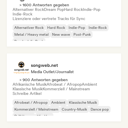
> 1600 Antworten gegeben
Alternativer Rock
Dream Pop
Hard Rock
Indie-Pop
Indie-Rock
Lizenziere oder vertrete Tracks für Sync
Alternativer Rock
Hard Rock
Indie-Pop
Indie-Rock
Metal / Heavy metal
New wave
Post-Punk
Psychedelic Rock
songweb.net
Media Outlet/Journalist
> 900 Antworten gegeben
Afrikanische Musik
Afrobeat / Afropop
Ambient
Klassische Musik
Kommerziell / Mainstream
Schreibe Artikel
Afrobeat / Afropop
Ambient
Klassische Musik
Kommerziell / Mainstream
Country-Musik
Dance pop
Drill/Jersey
Hip-Hop