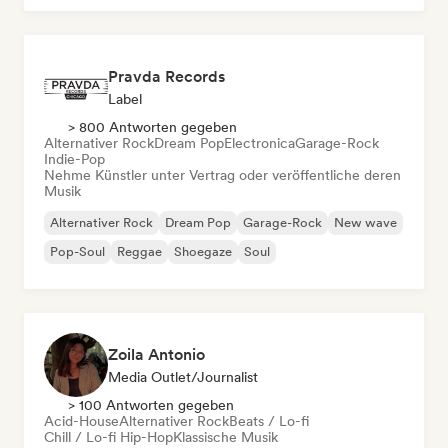
Pravda Records
Label
> 800 Antworten gegeben
Alternativer Rock
Dream Pop
Electronica
Garage-Rock
Indie-Pop
Nehme Künstler unter Vertrag oder veröffentliche deren
Musik
Alternativer Rock
Dream Pop
Garage-Rock
New wave
Pop-Soul
Reggae
Shoegaze
Soul
Zoila Antonio
Media Outlet/Journalist
> 100 Antworten gegeben
Acid-House
Alternativer Rock
Beats / Lo-fi
Chill / Lo-fi Hip-Hop
Klassische Musik