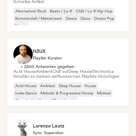
Schreibe Artikel
Alternativer Rock
Beats / Lo-fi
Chill / Lo-fi Hip-Hop
Kommerziell / Mainstream
Dance
Disco
Dream Pop
House
N3UX
Playlist-Kurator
> 2800 Antworten gegeben
Acid-House
Ambient
Chill out
Deep House
Electronica
Künstler zu meinen einflussreichen Playlists hinzufügen
Acid-House
Ambient
Deep House
House
Indie-Dance
Melodic & Progressive House
Minimal
Organischer House / Downtempo
Lorenzo Lautz
Sync Supervisor