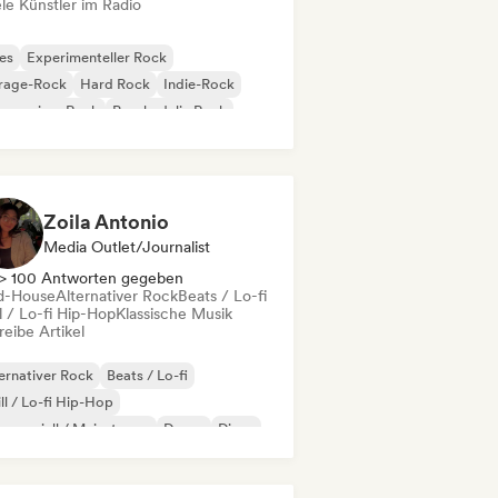
le Künstler im Radio
es
Experimenteller Rock
rage-Rock
Hard Rock
Indie-Rock
gressiver Rock
Psychedelic Rock
k & Roll / Klassischer Rock
Zoila Antonio
Media Outlet/Journalist
> 100 Antworten gegeben
d-House
Alternativer Rock
Beats / Lo-fi
l / Lo-fi Hip-Hop
Klassische Musik
eibe Artikel
ernativer Rock
Beats / Lo-fi
ll / Lo-fi Hip-Hop
merziell / Mainstream
Dance
Disco
eam Pop
House