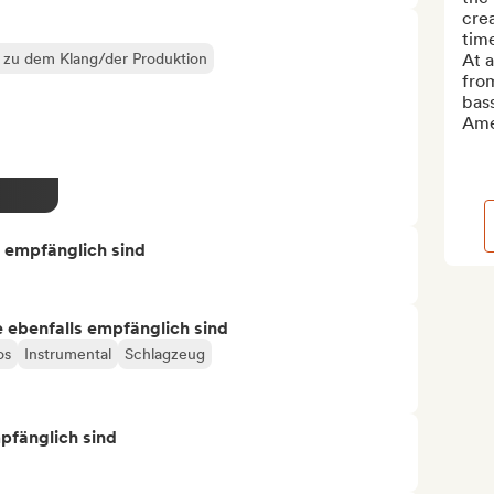
crea
time
k zu dem Klang/der Produktion
At a
from
bass
Ame
s empfänglich sind
ie ebenfalls empfänglich sind
os
Instrumental
Schlagzeug
mpfänglich sind