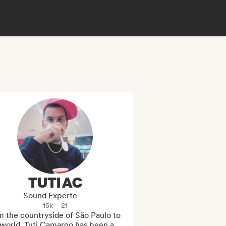
TUTI AC
Sound Experte
15k
21
 the countryside of São Paulo to 
world, Tuti Camargo has been a 