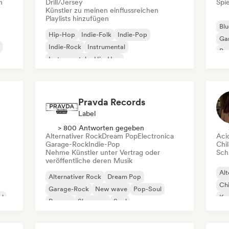
n
Drill/Jersey
Spie
Künstler zu meinen einflussreichen
Playlists hinzufügen
Blu
Hip-Hop
Indie-Folk
Indie-Pop
Ga
Indie-Rock
Instrumental
Pro
Instrumentaler Hip-Hop
Roc
Internationaler Rap
Rap auf Englisch
Pravda Records
Label
> 800 Antworten gegeben
Alternativer Rock
Dream Pop
Electronica
Aci
Garage-Rock
Indie-Pop
Chil
Nehme Künstler unter Vertrag oder
Schr
veröffentliche deren Musik
Alt
Alternativer Rock
Dream Pop
Chi
Garage-Rock
New wave
Pop-Soul
al
Kom
Reggae
Shoegaze
Soul
Dr