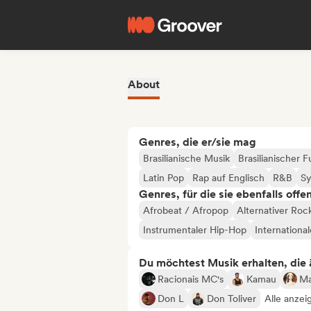
About
Genres, die er/sie mag
Brasilianische Musik
Brasilianischer 
Latin Pop
Rap auf Englisch
R&B
S
Genres, für die sie ebenfalls offe
Afrobeat / Afropop
Alternativer Roc
Instrumentaler Hip-Hop
Internationa
Du möchtest Musik erhalten, die äh
Racionais MC's
Kamau
Ma
Don L
Don Toliver
Alle anzei