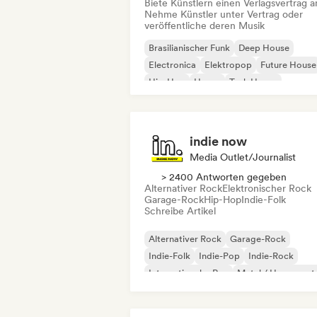
Biete Künstlern einen Verlagsvertrag a
Nehme Künstler unter Vertrag oder
veröffentliche deren Musik
Brasilianischer Funk
Deep House
Electronica
Elektropop
Future House
Hip-Hop
House
Tech House
indie now
Media Outlet/Journalist
> 2400 Antworten gegeben
Alternativer Rock
Elektronischer Rock
Garage-Rock
Hip-Hop
Indie-Folk
Schreibe Artikel
Alternativer Rock
Garage-Rock
Indie-Folk
Indie-Pop
Indie-Rock
Internationaler Rap
Metal / Heavy met
Pop-Rock