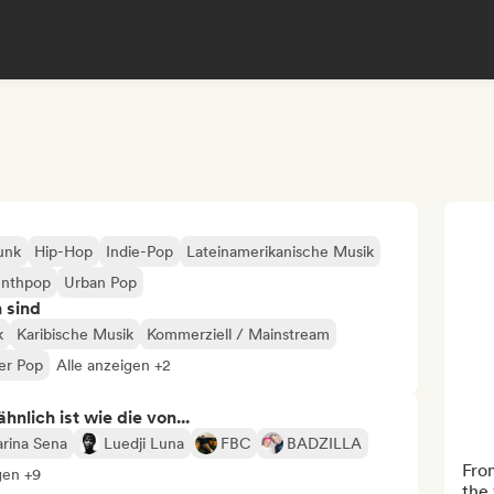
Funk
Hip-Hop
Indie-Pop
Lateinamerikanische Musik
ynthpop
Urban Pop
n sind
k
Karibische Musik
Kommerziell / Mainstream
ler Pop
Alle anzeigen +2
nlich ist wie die von...
rina Sena
Luedji Luna
FBC
BADZILLA
From
gen +9
the 