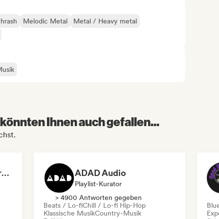
Thrash
Melodic Metal
Metal / Heavy metal
Musik
könnten Ihnen auch gefallen...
chst.
Dreamers Island Entertainment
ADAD Audio
Playlist-Kurator
> 4900 Antworten gegeben
Beats / Lo-fi
Chill / Lo-fi Hip-Hop
Blu
Klassische Musik
Country-Musik
Exp