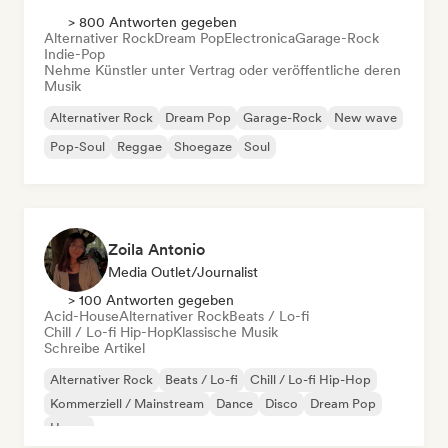
> 800 Antworten gegeben
Alternativer Rock
Dream Pop
Electronica
Garage-Rock
Indie-Pop
Nehme Künstler unter Vertrag oder veröffentliche deren
Musik
Alternativer Rock
Dream Pop
Garage-Rock
New wave
Pop-Soul
Reggae
Shoegaze
Soul
Zoila Antonio
Media Outlet/Journalist
> 100 Antworten gegeben
Acid-House
Alternativer Rock
Beats / Lo-fi
Chill / Lo-fi Hip-Hop
Klassische Musik
Schreibe Artikel
Alternativer Rock
Beats / Lo-fi
Chill / Lo-fi Hip-Hop
Kommerziell / Mainstream
Dance
Disco
Dream Pop
House