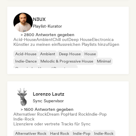
N3UX
Playlist-Kurator
> 2800 Antworten gegeben
Acid-House
Ambient
Chill out
Deep House
Electronica
Künstler zu meinen einflussreichen Playlists hinzufügen
Acid-House
Ambient
Deep House
House
Indie-Dance
Melodic & Progressive House
Minimal
Organischer House / Downtempo
Lorenzo Lautz
Sync Supervisor
> 1600 Antworten gegeben
Alternativer Rock
Dream Pop
Hard Rock
Indie-Pop
Indie-Rock
Lizenziere oder vertrete Tracks für Sync
Alternativer Rock
Hard Rock
Indie-Pop
Indie-Rock