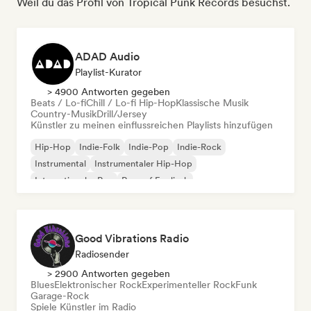
Weil du das Profil von Tropical Punk Records besuchst.
ADAD Audio
Playlist-Kurator
> 4900 Antworten gegeben
Beats / Lo-fi
Chill / Lo-fi Hip-Hop
Klassische Musik
Country-Musik
Drill/Jersey
Künstler zu meinen einflussreichen Playlists hinzufügen
Hip-Hop
Indie-Folk
Indie-Pop
Indie-Rock
Instrumental
Instrumentaler Hip-Hop
Internationaler Rap
Rap auf Englisch
Good Vibrations Radio
Radiosender
> 2900 Antworten gegeben
Blues
Elektronischer Rock
Experimenteller Rock
Funk
Garage-Rock
Spiele Künstler im Radio