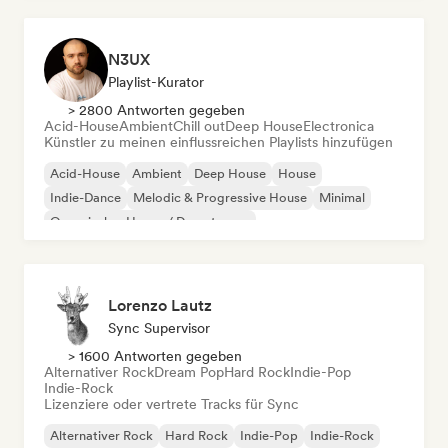
N3UX
Playlist-Kurator
> 2800 Antworten gegeben
Acid-House
Ambient
Chill out
Deep House
Electronica
Künstler zu meinen einflussreichen Playlists hinzufügen
Acid-House
Ambient
Deep House
House
Indie-Dance
Melodic & Progressive House
Minimal
Organischer House / Downtempo
Lorenzo Lautz
Sync Supervisor
> 1600 Antworten gegeben
Alternativer Rock
Dream Pop
Hard Rock
Indie-Pop
Indie-Rock
Lizenziere oder vertrete Tracks für Sync
Alternativer Rock
Hard Rock
Indie-Pop
Indie-Rock