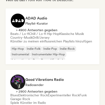
ADAD Audio
Playlist-Kurator
> 4900 Antworten gegeben
Beats / Lo-fi
Chill / Lo-fi Hip-Hop
Klassische Musik
Country-Musik
Drill/Jersey
Künstler zu meinen einflussreichen Playlists hinzufügen
Hip-Hop
Indie-Folk
Indie-Pop
Indie-Rock
Instrumental
Instrumentaler Hip-Hop
Internationaler Rap
Rap auf Englisch
Good Vibrations Radio
Radiosender
> 2900 Antworten gegeben
Blues
Elektronischer Rock
Experimenteller Rock
Funk
Garage-Rock
Spiele Künstler im Radio