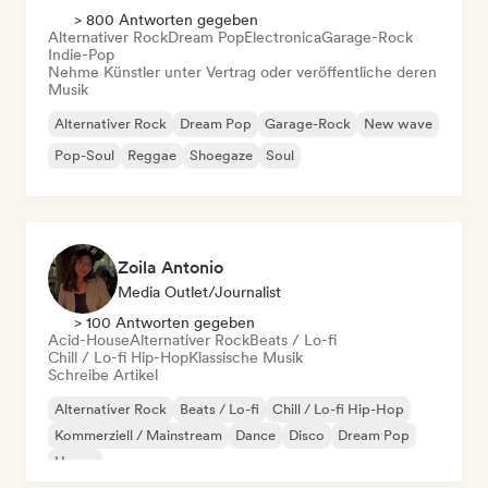
> 800 Antworten gegeben
Alternativer Rock
Dream Pop
Electronica
Garage-Rock
Indie-Pop
Nehme Künstler unter Vertrag oder veröffentliche deren
Musik
Alternativer Rock
Dream Pop
Garage-Rock
New wave
Pop-Soul
Reggae
Shoegaze
Soul
Zoila Antonio
Media Outlet/Journalist
> 100 Antworten gegeben
Acid-House
Alternativer Rock
Beats / Lo-fi
Chill / Lo-fi Hip-Hop
Klassische Musik
Schreibe Artikel
Alternativer Rock
Beats / Lo-fi
Chill / Lo-fi Hip-Hop
Kommerziell / Mainstream
Dance
Disco
Dream Pop
House