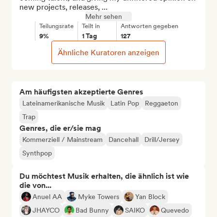
new projects, releases, ...
Mehr sehen
Teilungsrate
Teilt in
Antworten gegeben
9%
1 Tag
127
Ähnliche Kuratoren anzeigen
Am häufigsten akzeptierte Genres
Lateinamerikanische Musik
Latin Pop
Reggaeton
Trap
Genres, die er/sie mag
Kommerziell / Mainstream
Dancehall
Drill/Jersey
Synthpop
Du möchtest Musik erhalten, die ähnlich ist wie
die von...
Anuel AA
Myke Towers
Yan Block
JHAYCO
Bad Bunny
SAIKO
Quevedo