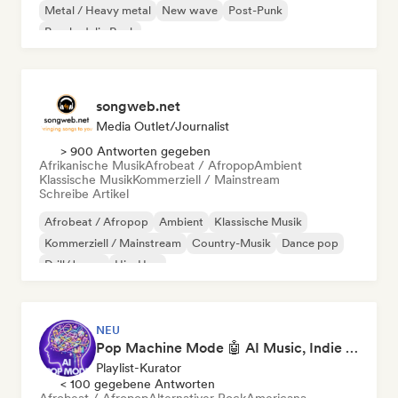
Metal / Heavy metal
New wave
Post-Punk
Psychedelic Rock
songweb.net
Media Outlet/Journalist
> 900 Antworten gegeben
Afrikanische Musik
Afrobeat / Afropop
Ambient
Klassische Musik
Kommerziell / Mainstream
Schreibe Artikel
Afrobeat / Afropop
Ambient
Klassische Musik
Kommerziell / Mainstream
Country-Musik
Dance pop
Drill/Jersey
Hip-Hop
NEU
Pop Machine Mode 🤖 AI Music, Indie Pop & Dream Pop
Playlist-Kurator
< 100 gegebene Antworten