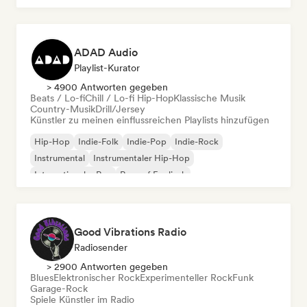
ADAD Audio
Playlist-Kurator
> 4900 Antworten gegeben
Beats / Lo-fi
Chill / Lo-fi Hip-Hop
Klassische Musik
Country-Musik
Drill/Jersey
Künstler zu meinen einflussreichen Playlists hinzufügen
Hip-Hop
Indie-Folk
Indie-Pop
Indie-Rock
Instrumental
Instrumentaler Hip-Hop
Internationaler Rap
Rap auf Englisch
Good Vibrations Radio
Radiosender
> 2900 Antworten gegeben
Blues
Elektronischer Rock
Experimenteller Rock
Funk
Garage-Rock
Spiele Künstler im Radio