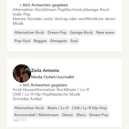
> 800 Antworten gegeben
Alternativer Rock
Dream Pop
Electronica
Garage-Rock
Indie-Pop
Nehme Künstler unter Vertrag oder veröffentliche deren
Musik
Alternativer Rock
Dream Pop
Garage-Rock
New wave
Pop-Soul
Reggae
Shoegaze
Soul
Zoila Antonio
Media Outlet/Journalist
> 100 Antworten gegeben
Acid-House
Alternativer Rock
Beats / Lo-fi
Chill / Lo-fi Hip-Hop
Klassische Musik
Schreibe Artikel
Alternativer Rock
Beats / Lo-fi
Chill / Lo-fi Hip-Hop
Kommerziell / Mainstream
Dance
Disco
Dream Pop
House