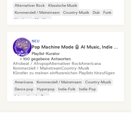
Alternativer Rock
Klassische Musik
Kommerziell / Mainstream
Country-Musik
Dub
Funk
Hardcore
Hip-Hop
NEU
Pop Machine Mode 🤖 AI Music, Indie Pop & Dream Pop
Playlist-Kurator
< 100 gegebene Antworten
Afrobeat / Afropop
Alternativer Rock
Americana
Kommerziell / Mainstream
Country-Musik
Künstler zu meinen einflussreichen Playlists hinzufügen
Americana
Kommerziell / Mainstream
Country-Musik
Dance pop
Hyperpop
Indie-Folk
Indie-Pop
Internationaler Pop