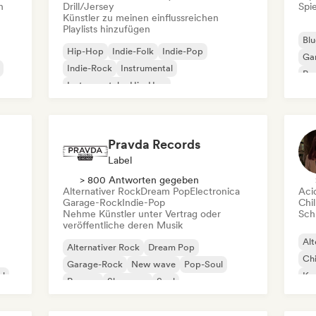
n
Drill/Jersey
Spie
Künstler zu meinen einflussreichen
Playlists hinzufügen
Blu
Hip-Hop
Indie-Folk
Indie-Pop
Ga
Indie-Rock
Instrumental
Pro
Instrumentaler Hip-Hop
Roc
Internationaler Rap
Rap auf Englisch
Pravda Records
Label
> 800 Antworten gegeben
Alternativer Rock
Dream Pop
Electronica
Aci
Garage-Rock
Indie-Pop
Chil
Nehme Künstler unter Vertrag oder
Schr
veröffentliche deren Musik
Alt
Alternativer Rock
Dream Pop
Chi
Garage-Rock
New wave
Pop-Soul
al
Kom
Reggae
Shoegaze
Soul
Dr