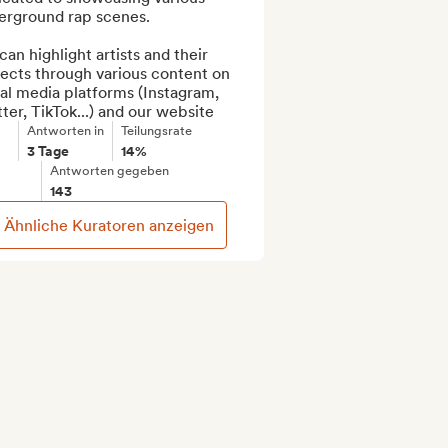
erground rap scenes.

an highlight artists and their 
ects through various content on 
al media platforms (Instagram, 
ter, TikTok...) and our website
Antworten in
Teilungsrate
3 Tage
14%
Antworten gegeben
143
Ähnliche Kuratoren anzeigen