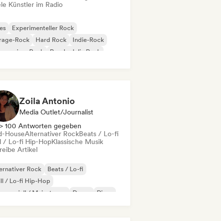
le Künstler im Radio
es
Experimenteller Rock
rage-Rock
Hard Rock
Indie-Rock
gressiver Rock
Psychedelic Rock
k & Roll / Klassischer Rock
Zoila Antonio
Media Outlet/Journalist
> 100 Antworten gegeben
d-House
Alternativer Rock
Beats / Lo-fi
l / Lo-fi Hip-Hop
Klassische Musik
eibe Artikel
ernativer Rock
Beats / Lo-fi
ll / Lo-fi Hip-Hop
merziell / Mainstream
Dance
Disco
eam Pop
House