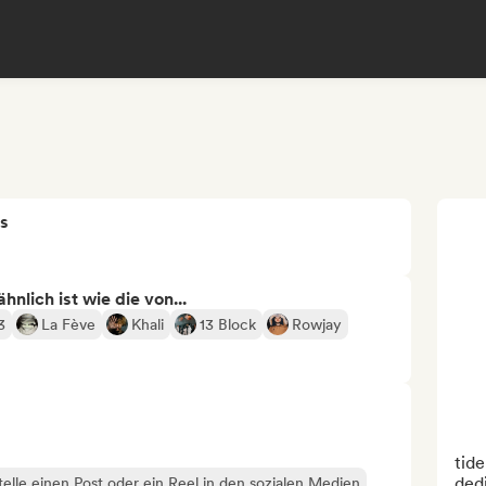
s
nlich ist wie die von...
3
La Fève
Khali
13 Block
Rowjay
tide
dedi
telle einen Post oder ein Reel in den sozialen Medien