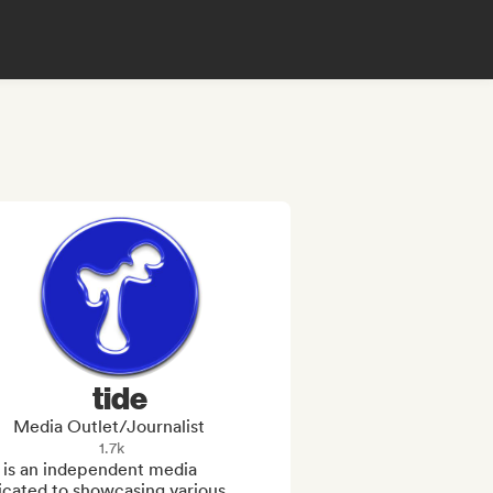
tide
Media Outlet/Journalist
1.7k
 is an independent media 
cated to showcasing various 