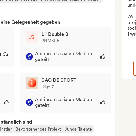
und
We c
h eine Gelegenheit gegeben
proj
soci
Twit
Lil Double 0
PNMBRE
Auf ihren sozialen Medien
t
geteilt
SAC DE SPORT
Digy 7
Auf ihren sozialen Medien
geteilt
mpfänglich sind
ünstler
Bevorstehendes Projekt
Junge Talente