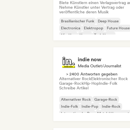
Biete Künstlern einen Verlagsvertrag a
Nehme Künstler unter Vertrag oder
veröffentliche deren Musik
Brasilianischer Funk
Deep House
Electronica
Elektropop
Future House
Hip-Hop
House
Tech House
indie now
Media Outlet/Journalist
> 2400 Antworten gegeben
Alternativer Rock
Elektronischer Rock
Garage-Rock
Hip-Hop
Indie-Folk
Schreibe Artikel
Alternativer Rock
Garage-Rock
Indie-Folk
Indie-Pop
Indie-Rock
Internationaler Rap
Metal / Heavy met
Pop-Rock