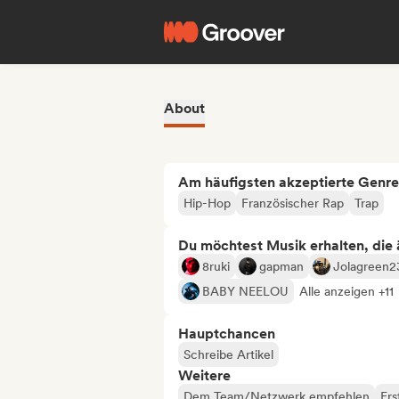
About
Am häufigsten akzeptierte Genre
Hip-Hop
Französischer Rap
Trap
Du möchtest Musik erhalten, die äh
8ruki
gapman
Jolagreen2
BABY NEELOU
Alle anzeigen +11
Hauptchancen
Schreibe Artikel
Weitere
Dem Team/Netzwerk empfehlen
Ers