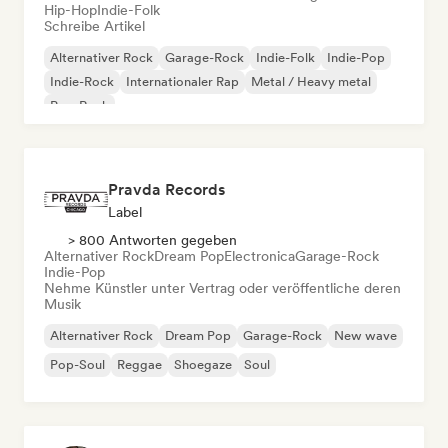
Hip-Hop
Indie-Folk
Schreibe Artikel
Alternativer Rock
Garage-Rock
Indie-Folk
Indie-Pop
Indie-Rock
Internationaler Rap
Metal / Heavy metal
Pop-Rock
Pravda Records
Label
> 800 Antworten gegeben
Alternativer Rock
Dream Pop
Electronica
Garage-Rock
Indie-Pop
Nehme Künstler unter Vertrag oder veröffentliche deren
Musik
Alternativer Rock
Dream Pop
Garage-Rock
New wave
Pop-Soul
Reggae
Shoegaze
Soul