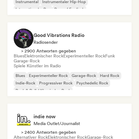
Instrumental
Instrumentaler Hip-Hop
Internationaler Rap
Rap auf Englisch
Good Vibrations Radio
Radiosender
> 2900 Antworten gegeben
Blues
Elektronischer Rock
Experimenteller Rock
Funk
Garage-Rock
Spiele Künstler im Radio
Blues
Experimenteller Rock
Garage-Rock
Hard Rock
Indie-Rock
Progressiver Rock
Psychedelic Rock
Rock & Roll / Klassischer Rock
indie now
Media Outlet/Journalist
> 2400 Antworten gegeben
Alternativer Rock
Elektronischer Rock
Garage-Rock