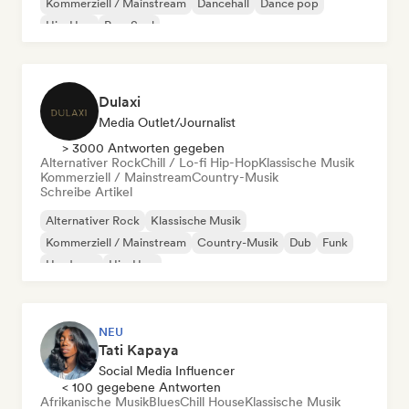
Kommerziell / Mainstream
Dancehall
Dance pop
Hip-Hop
Pop-Soul
Dulaxi
Media Outlet/Journalist
> 3000 Antworten gegeben
Alternativer Rock
Chill / Lo-fi Hip-Hop
Klassische Musik
Kommerziell / Mainstream
Country-Musik
Schreibe Artikel
Alternativer Rock
Klassische Musik
Kommerziell / Mainstream
Country-Musik
Dub
Funk
Hardcore
Hip-Hop
NEU
Tati Kapaya
Social Media Influencer
< 100 gegebene Antworten
Afrikanische Musik
Blues
Chill House
Klassische Musik