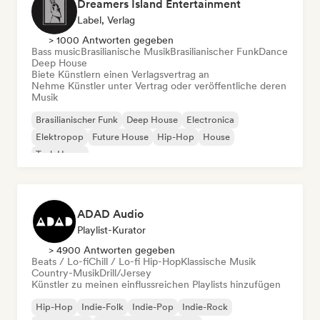
Dreamers Island Entertainment
Label, Verlag
> 1000 Antworten gegeben
Bass music
Brasilianische Musik
Brasilianischer Funk
Dance
Deep House
Biete Künstlern einen Verlagsvertrag an
Nehme Künstler unter Vertrag oder veröffentliche deren
Musik
Brasilianischer Funk
Deep House
Electronica
Elektropop
Future House
Hip-Hop
House
Tech House
ADAD Audio
Playlist-Kurator
> 4900 Antworten gegeben
Beats / Lo-fi
Chill / Lo-fi Hip-Hop
Klassische Musik
Country-Musik
Drill/Jersey
Künstler zu meinen einflussreichen Playlists hinzufügen
Hip-Hop
Indie-Folk
Indie-Pop
Indie-Rock