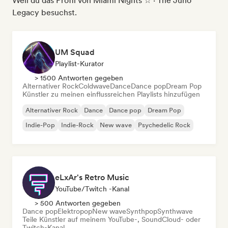
Weil du das Profil von Miami Nights ☆ · The Juno
Legacy besuchst.
UM Squad
Playlist-Kurator
> 1500 Antworten gegeben
Alternativer Rock
Coldwave
Dance
Dance pop
Dream Pop
Künstler zu meinen einflussreichen Playlists hinzufügen
Alternativer Rock
Dance
Dance pop
Dream Pop
Indie-Pop
Indie-Rock
New wave
Psychedelic Rock
eLxAr's Retro Music
YouTube/Twitch -Kanal
> 500 Antworten gegeben
Dance pop
Elektropop
New wave
Synthpop
Synthwave
Teile Künstler auf meinem YouTube-, SoundCloud- oder
Twitch-Kanal