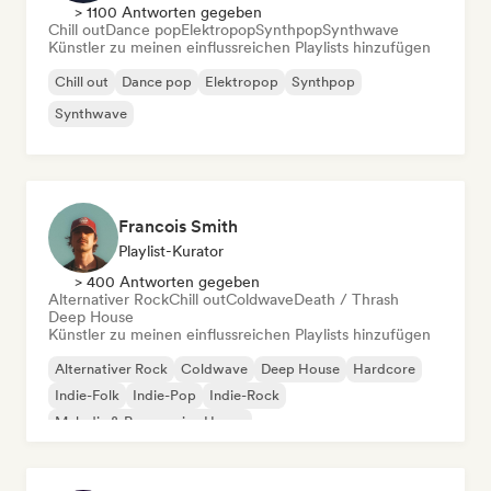
> 1100 Antworten gegeben
Chill out
Dance pop
Elektropop
Synthpop
Synthwave
Künstler zu meinen einflussreichen Playlists hinzufügen
Chill out
Dance pop
Elektropop
Synthpop
Synthwave
Francois Smith
Playlist-Kurator
> 400 Antworten gegeben
Alternativer Rock
Chill out
Coldwave
Death / Thrash
Deep House
Künstler zu meinen einflussreichen Playlists hinzufügen
Alternativer Rock
Coldwave
Deep House
Hardcore
Indie-Folk
Indie-Pop
Indie-Rock
Melodic & Progressive House