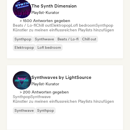
The Synth Dimension
Playlist-Kurator
> 1500 Antworten gegeben
Beats / Lo-fi
Chill out
Elektropop
Lofi bedroom
Synthpop
Künstler zu meinen einflussreichen Playlists hinzufügen
Synthpop
Synthwave
Beats / Lo-fi
Chill out
Elektropop
Lofi bedroom
Synthwaves by LightSource
Playlist-Kurator
> 200 Antworten gegeben
Synthpop
Synthwave
Künstler zu meinen einflussreichen Playlists hinzufügen
Synthwave
Synthpop