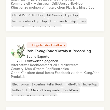
Kommerziell / Mainstream
Drill/Jersey
Hip-Hop
Künstler zu meinen einflussreichen Playlists hinzufügen
Cloud Rap / Hip Hop
Drill/Jersey
Hip-Hop
Instrumentaler Hip-Hop
Französischer Rap
Trap
Urban Pop
Chill / Lo-fi Hip-Hop
Eingehendes Feedback
Rob Tavaglione/Catalyst Recording
Sound Experte
> 800 Antworten gegeben
Alternativer Rock
Kommerziell / Mainstream
Country-Musik
Dream Pop
Electronica
Gebe Künstlern detailliertes Feedback zu dem Klang/der
Produktion
Electronica
Experimenteller Rock
Indie-Folk
Indie-Pop
Indie-Rock
Metal / Heavy metal
Post-Punk
Rock & Roll / Klassischer Rock