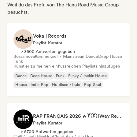
Weil du das Profil von The Hana Road Music Group
besuchst.
Vokall Records
Playlist-Kurator
> 3500 Antworten gegeben
Bossa nova
Kommerziell / Mainstream
Dance
Deep House
Funk
Künstler zu meinen einflussreichen Playlists hinzufügen
Dance
Deep House
Funk
Funky / Jackin House
House
Indie-Pop
Nu-disco / Italo
Pop-Soul
RAP FRANÇAIS 2026 🔥🇫🇷 (Way Records)
Playlist-Kurator
> 5700 Antworten gegeben
Chill / Lo-fi Hip-Hop
Cloud Rap / Hip Hop