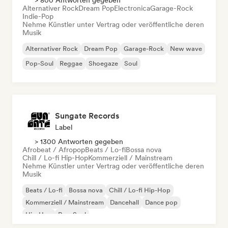
> 800 Antworten gegeben
Alternativer Rock
Dream Pop
Electronica
Garage-Rock
Indie-Pop
Nehme Künstler unter Vertrag oder veröffentliche deren
Musik
Alternativer Rock
Dream Pop
Garage-Rock
New wave
Pop-Soul
Reggae
Shoegaze
Soul
Sungate Records
Label
> 1300 Antworten gegeben
Afrobeat / Afropop
Beats / Lo-fi
Bossa nova
Chill / Lo-fi Hip-Hop
Kommerziell / Mainstream
Nehme Künstler unter Vertrag oder veröffentliche deren
Musik
Beats / Lo-fi
Bossa nova
Chill / Lo-fi Hip-Hop
Kommerziell / Mainstream
Dancehall
Dance pop
Hip-Hop
Pop-Soul