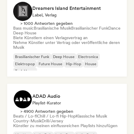
Dreamers Island Entertainment
Label, Verlag
> 1000 Antworten gegeben
Bass music
Brasilianische Musik
Brasilianischer Funk
Dance
Deep House
Biete Künstlern einen Verlagsvertrag an
Nehme Künstler unter Vertrag oder veröffentliche deren
Musik
Brasilianischer Funk
Deep House
Electronica
Elektropop
Future House
Hip-Hop
House
Tech House
ADAD Audio
Playlist-Kurator
> 4900 Antworten gegeben
Beats / Lo-fi
Chill / Lo-fi Hip-Hop
Klassische Musik
Country-Musik
Drill/Jersey
Künstler zu meinen einflussreichen Playlists hinzufügen