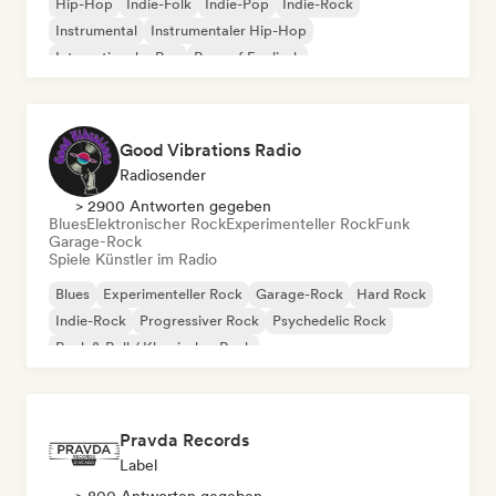
Hip-Hop
Indie-Folk
Indie-Pop
Indie-Rock
Instrumental
Instrumentaler Hip-Hop
Internationaler Rap
Rap auf Englisch
Good Vibrations Radio
Radiosender
> 2900 Antworten gegeben
Blues
Elektronischer Rock
Experimenteller Rock
Funk
Garage-Rock
Spiele Künstler im Radio
Blues
Experimenteller Rock
Garage-Rock
Hard Rock
Indie-Rock
Progressiver Rock
Psychedelic Rock
Rock & Roll / Klassischer Rock
Pravda Records
Label