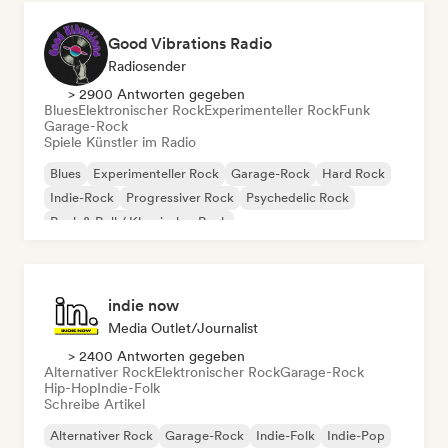
Good Vibrations Radio
Radiosender
> 2900 Antworten gegeben
Blues
Elektronischer Rock
Experimenteller Rock
Funk
Garage-Rock
Spiele Künstler im Radio
Blues
Experimenteller Rock
Garage-Rock
Hard Rock
Indie-Rock
Progressiver Rock
Psychedelic Rock
Rock & Roll / Klassischer Rock
indie now
Media Outlet/Journalist
> 2400 Antworten gegeben
Alternativer Rock
Elektronischer Rock
Garage-Rock
Hip-Hop
Indie-Folk
Schreibe Artikel
Alternativer Rock
Garage-Rock
Indie-Folk
Indie-Pop