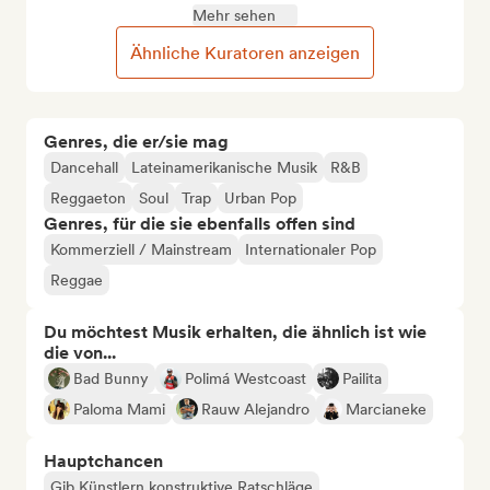
Mehr sehen
Ähnliche Kuratoren anzeigen
Genres, die er/sie mag
Dancehall
Lateinamerikanische Musik
R&B
Reggaeton
Soul
Trap
Urban Pop
Genres, für die sie ebenfalls offen sind
Kommerziell / Mainstream
Internationaler Pop
Reggae
Du möchtest Musik erhalten, die ähnlich ist wie
die von...
Bad Bunny
Polimá Westcoast
Pailita
Paloma Mami
Rauw Alejandro
Marcianeke
Hauptchancen
Gib Künstlern konstruktive Ratschläge