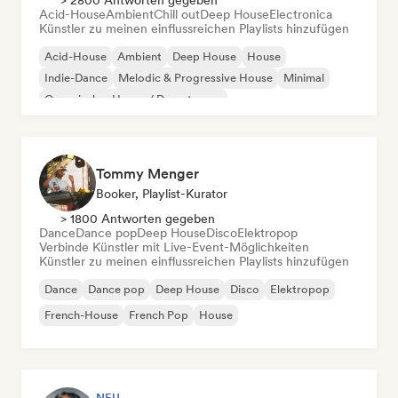
> 2800 Antworten gegeben
Acid-House
Ambient
Chill out
Deep House
Electronica
Künstler zu meinen einflussreichen Playlists hinzufügen
Acid-House
Ambient
Deep House
House
Indie-Dance
Melodic & Progressive House
Minimal
Organischer House / Downtempo
Tommy Menger
Booker, Playlist-Kurator
> 1800 Antworten gegeben
Dance
Dance pop
Deep House
Disco
Elektropop
Verbinde Künstler mit Live-Event-Möglichkeiten
Künstler zu meinen einflussreichen Playlists hinzufügen
Dance
Dance pop
Deep House
Disco
Elektropop
French-House
French Pop
House
NEU