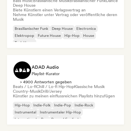
Bass music
Brasilianische Musik
Brasilianischer Funk
Dance
Deep House
Biete Künstlern einen Verlagsvertrag an
Nehme Künstler unter Vertrag oder veröffentliche deren
Musik
Brasilianischer Funk
Deep House
Electronica
Elektropop
Future House
Hip-Hop
House
Tech House
ADAD Audio
Playlist-Kurator
> 4900 Antworten gegeben
Beats / Lo-fi
Chill / Lo-fi Hip-Hop
Klassische Musik
Country-Musik
Drill/Jersey
Künstler zu meinen einflussreichen Playlists hinzufügen
Hip-Hop
Indie-Folk
Indie-Pop
Indie-Rock
Instrumental
Instrumentaler Hip-Hop
Internationaler Rap
Rap auf Englisch