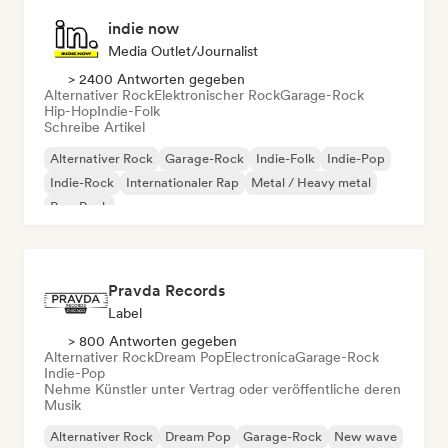
indie now
Media Outlet/Journalist
> 2400 Antworten gegeben
Alternativer Rock
Elektronischer Rock
Garage-Rock
Hip-Hop
Indie-Folk
Schreibe Artikel
Alternativer Rock
Garage-Rock
Indie-Folk
Indie-Pop
Indie-Rock
Internationaler Rap
Metal / Heavy metal
Pop-Rock
Pravda Records
Label
> 800 Antworten gegeben
Alternativer Rock
Dream Pop
Electronica
Garage-Rock
Indie-Pop
Nehme Künstler unter Vertrag oder veröffentliche deren
Musik
Alternativer Rock
Dream Pop
Garage-Rock
New wave