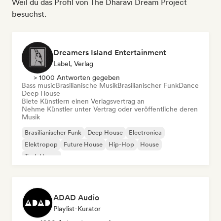
Weil du das Profil von The Dharavi Dream Project
besuchst.
Dreamers Island Entertainment
Label, Verlag
> 1000 Antworten gegeben
Bass music
Brasilianische Musik
Brasilianischer Funk
Dance
Deep House
Biete Künstlern einen Verlagsvertrag an
Nehme Künstler unter Vertrag oder veröffentliche deren
Musik
Brasilianischer Funk
Deep House
Electronica
Elektropop
Future House
Hip-Hop
House
Tech House
ADAD Audio
Playlist-Kurator