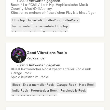
> 4900 Antworten gegeben
Beats / Lo-fi
Chill / Lo-fi Hip-Hop
Klassische Musik
Country-Musik
Drill/Jersey
Künstler zu meinen einflussreichen Playlists hinzufügen
Hip-Hop
Indie-Folk
Indie-Pop
Indie-Rock
Instrumental
Instrumentaler Hip-Hop
Internationaler Rap
Rap auf Englisch
Good Vibrations Radio
Radiosender
> 2900 Antworten gegeben
Blues
Elektronischer Rock
Experimenteller Rock
Funk
Garage-Rock
Spiele Künstler im Radio
Blues
Experimenteller Rock
Garage-Rock
Hard Rock
Indie-Rock
Progressiver Rock
Psychedelic Rock
Rock & Roll / Klassischer Rock