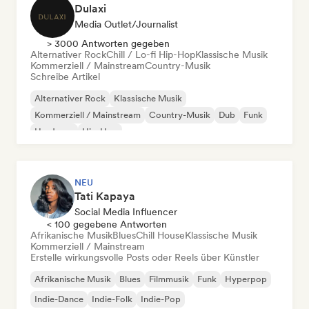
Dulaxi
Media Outlet/Journalist
> 3000 Antworten gegeben
Alternativer Rock
Chill / Lo-fi Hip-Hop
Klassische Musik
Kommerziell / Mainstream
Country-Musik
Schreibe Artikel
Alternativer Rock
Klassische Musik
Kommerziell / Mainstream
Country-Musik
Dub
Funk
Hardcore
Hip-Hop
NEU
Tati Kapaya
Social Media Influencer
< 100 gegebene Antworten
Afrikanische Musik
Blues
Chill House
Klassische Musik
Kommerziell / Mainstream
Erstelle wirkungsvolle Posts oder Reels über Künstler
Afrikanische Musik
Blues
Filmmusik
Funk
Hyperpop
Indie-Dance
Indie-Folk
Indie-Pop