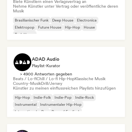
Biete Künstlern einen Verlagsvertrag an
Nehme Künstler unter Vertrag oder veröffentliche deren
Musik
Brasilianischer Funk
Deep House
Electronica
Elektropop
Future House
Hip-Hop
House
Tech House
ADAD Audio
Playlist-Kurator
> 4900 Antworten gegeben
Beats / Lo-fi
Chill / Lo-fi Hip-Hop
Klassische Musik
Country-Musik
Drill/Jersey
Künstler zu meinen einflussreichen Playlists hinzufügen
Hip-Hop
Indie-Folk
Indie-Pop
Indie-Rock
Instrumental
Instrumentaler Hip-Hop
Internationaler Rap
Rap auf Englisch