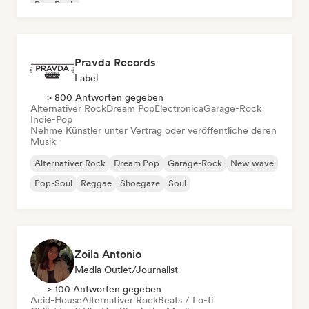
Pop-Rock
Pravda Records
Label
> 800 Antworten gegeben
Alternativer Rock
Dream Pop
Electronica
Garage-Rock
Indie-Pop
Nehme Künstler unter Vertrag oder veröffentliche deren
Musik
Alternativer Rock
Dream Pop
Garage-Rock
New wave
Pop-Soul
Reggae
Shoegaze
Soul
Zoila Antonio
Media Outlet/Journalist
> 100 Antworten gegeben
Acid-House
Alternativer Rock
Beats / Lo-fi