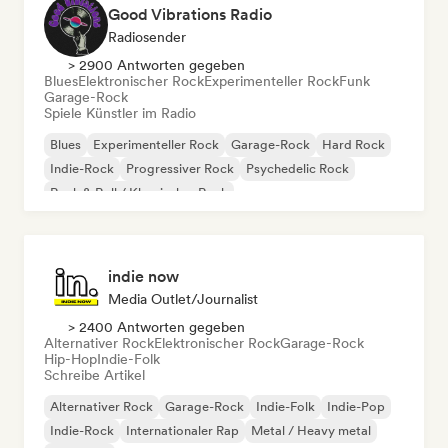
Good Vibrations Radio
Radiosender
> 2900 Antworten gegeben
Blues
Elektronischer Rock
Experimenteller Rock
Funk
Garage-Rock
Spiele Künstler im Radio
Blues
Experimenteller Rock
Garage-Rock
Hard Rock
Indie-Rock
Progressiver Rock
Psychedelic Rock
Rock & Roll / Klassischer Rock
indie now
Media Outlet/Journalist
> 2400 Antworten gegeben
Alternativer Rock
Elektronischer Rock
Garage-Rock
Hip-Hop
Indie-Folk
Schreibe Artikel
Alternativer Rock
Garage-Rock
Indie-Folk
Indie-Pop
Indie-Rock
Internationaler Rap
Metal / Heavy metal