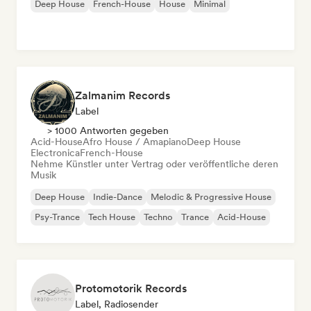
Deep House
French-House
House
Minimal
Zalmanim Records
Label
> 1000 Antworten gegeben
Acid-House
Afro House / Amapiano
Deep House
Electronica
French-House
Nehme Künstler unter Vertrag oder veröffentliche deren
Musik
Deep House
Indie-Dance
Melodic & Progressive House
Psy-Trance
Tech House
Techno
Trance
Acid-House
Protomotorik Records
Label, Radiosender