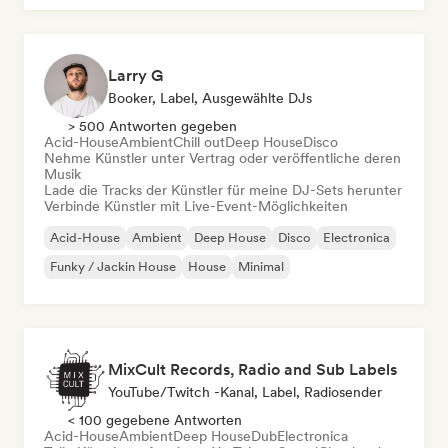
Larry G
Booker, Label, Ausgewählte DJs
> 500 Antworten gegeben
Acid-House
Ambient
Chill out
Deep House
Disco
Nehme Künstler unter Vertrag oder veröffentliche deren
Musik
Lade die Tracks der Künstler für meine DJ-Sets herunter
Verbinde Künstler mit Live-Event-Möglichkeiten
Acid-House
Ambient
Deep House
Disco
Electronica
Funky / Jackin House
House
Minimal
MixCult Records, Radio and Sub Labels
YouTube/Twitch -Kanal, Label, Radiosender
< 100 gegebene Antworten
Acid-House
Ambient
Deep House
Dub
Electronica