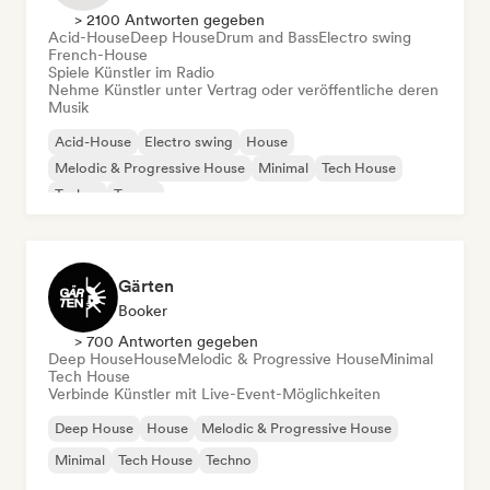
> 2100 Antworten gegeben
Acid-House
Deep House
Drum and Bass
Electro swing
French-House
Spiele Künstler im Radio
Nehme Künstler unter Vertrag oder veröffentliche deren
Musik
Acid-House
Electro swing
House
Melodic & Progressive House
Minimal
Tech House
Techno
Trance
Gärten
Booker
> 700 Antworten gegeben
Deep House
House
Melodic & Progressive House
Minimal
Tech House
Verbinde Künstler mit Live-Event-Möglichkeiten
Deep House
House
Melodic & Progressive House
Minimal
Tech House
Techno