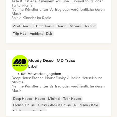
Teile Künstler auf meinem YouTube-, SoundCloud- oder
Twitch-Kanal
Nehme Künstler unter Vertrag oder veröffentliche deren
Musik
Spiele Künstler im Radio
Acid-House
Deep House
House
Minimal
Techno
Trip Hop
Ambient
Dub
Moody Disco | MD Traxx
Label
> 100 Antworten gegeben
Deep House
French-House
Funky / Jackin House
House
Minimal
Nehme Künstler unter Vertrag oder veröffentliche deren
Musik
Deep House
House
Minimal
Tech House
French-House
Funky / Jackin House
Nu-disco / Italo
UK Garage / Bassline