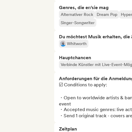
Genres, die er/sie mag
Alternativer Rock
Dream Pop
Hype
Singer-Songwriter
Du möchtest Musik erhalten, die äh
Whitworth
Hauptchancen
Verbinde Künstler mit Live-Event-Mög
Anforderungen für die Anmeldun
☑️ Conditions to apply:

・Open to worldwide artists & bands,
event

・Accepted music genres: live acts,
・Send 1 original track - covers a
Zeitplan