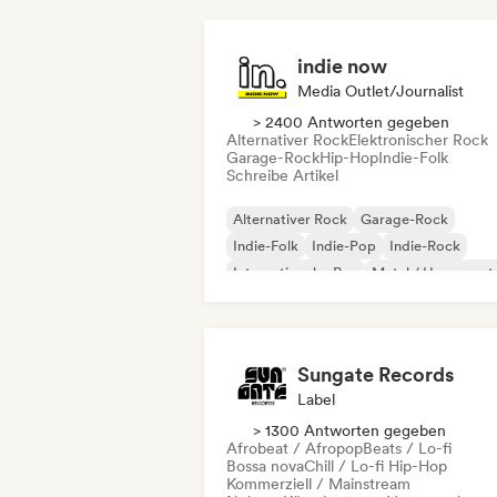
indie now
Media Outlet/Journalist
> 2400 Antworten gegeben
Alternativer Rock
Elektronischer Rock
Garage-Rock
Hip-Hop
Indie-Folk
Schreibe Artikel
Alternativer Rock
Garage-Rock
Indie-Folk
Indie-Pop
Indie-Rock
Internationaler Rap
Metal / Heavy met
Pop-Rock
Sungate Records
Label
> 1300 Antworten gegeben
Afrobeat / Afropop
Beats / Lo-fi
Bossa nova
Chill / Lo-fi Hip-Hop
Kommerziell / Mainstream