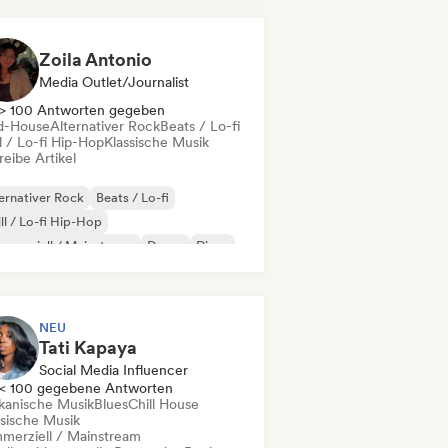
Zoila Antonio
Media Outlet/Journalist
> 100 Antworten gegeben
d-House
Alternativer Rock
Beats / Lo-fi
l / Lo-fi Hip-Hop
Klassische Musik
eibe Artikel
ernativer Rock
Beats / Lo-fi
ll / Lo-fi Hip-Hop
merziell / Mainstream
Dance
Disco
eam Pop
House
NEU
Tati Kapaya
Social Media Influencer
< 100 gegebene Antworten
ikanische Musik
Blues
Chill House
ssische Musik
merziell / Mainstream