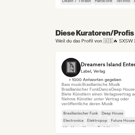
Death / Thrash
Hardcore
Techno
Diese Kuratoren/Profis 
Weil du das Profil von 🇺🇸🔥 SXSW 
Label, Verlag
> 1000 Antworten gegeben
Bass music
Brasilianische Musik
Brasilianischer Funk
Dance
Deep House
Biete Künstlern einen Verlagsvertrag a
Nehme Künstler unter Vertrag oder
veröffentliche deren Musik
Brasilianischer Funk
Deep House
Electronica
Elektropop
Future House
Hip-Hop
House
Tech House