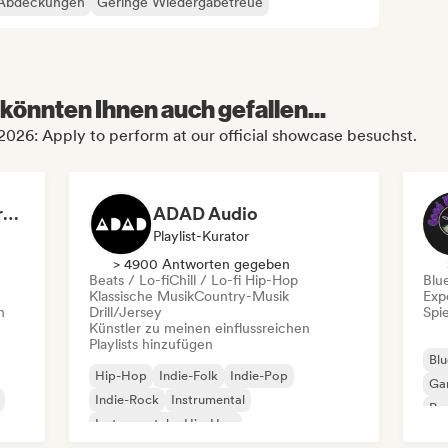
Abdeckungen
Geringe Wiedergabetreue
könnten Ihnen auch gefallen...
2026: Apply to perform at our official showcase besuchst.
Dreamers Island Entertainment
ADAD Audio
Playlist-Kurator
> 4900 Antworten gegeben
Beats / Lo-fi
Chill / Lo-fi Hip-Hop
Blu
Klassische Musik
Country-Musik
Exp
n
Drill/Jersey
Spie
Künstler zu meinen einflussreichen
Playlists hinzufügen
Blu
Hip-Hop
Indie-Folk
Indie-Pop
Ga
Indie-Rock
Instrumental
Pro
Instrumentaler Hip-Hop
Roc
Internationaler Rap
Rap auf Englisch