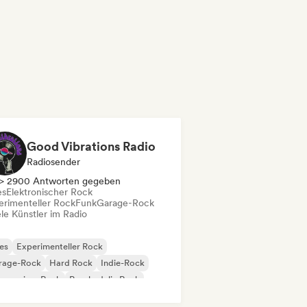
Good Vibrations Radio
Radiosender
> 2900 Antworten gegeben
es
Elektronischer Rock
erimenteller Rock
Funk
Garage-Rock
le Künstler im Radio
es
Experimenteller Rock
rage-Rock
Hard Rock
Indie-Rock
gressiver Rock
Psychedelic Rock
k & Roll / Klassischer Rock