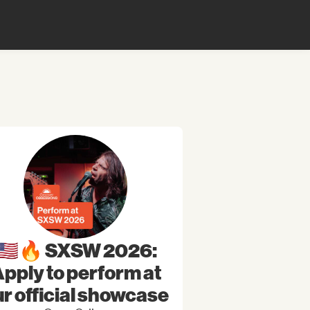
🇺🇸🔥 SXSW 2026:
pply to perform at
r official showcase