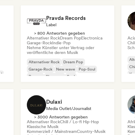
Pravda Records
Label
> 800 Antworten gegeben
Alternativer Rock
Dream Pop
Electronica
Aci
Garage-Rock
Indie-Pop
Chil
Nehme Künstler unter Vertrag oder
Schr
veröffentliche deren Musik
Alt
Alternativer Rock
Dream Pop
Chi
Garage-Rock
New wave
Pop-Soul
al
Kom
Reggae
Shoegaze
Soul
Dr
Dulaxi
Media Outlet/Journalist
> 3000 Antworten gegeben
Alternativer Rock
Chill / Lo-fi Hip-Hop
Afr
Klassische Musik
Kla
Kommerziell / Mainstream
Country-Musik
Kom