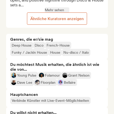
open, and positive nightlife through Disco & House 
sets a...
Mehr sehen
Ähnliche Kuratoren anzeigen
Genres, die er/sie mag
Deep House
Disco
French-House
Funky / Jackin House
House
Nu-disco / Italo
Du möchtest Musik erhalten, die ähnlich ist wie
die von...
Young Pulse
Folamour
Grant Nelson
Dave Lee
Floorplan
Bellaire
Hauptchancen
Verbinde Künstler mit Live-Event-Möglichkeiten
Du willst nicht erhalten...