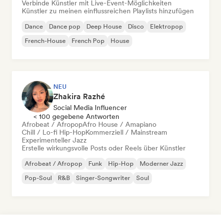
Verbinde Künstler mit Live-Event-Möglichkeiten
Künstler zu meinen einflussreichen Playlists hinzufügen
Dance
Dance pop
Deep House
Disco
Elektropop
French-House
French Pop
House
NEU
Zhakira Razhé
Social Media Influencer
< 100 gegebene Antworten
Afrobeat / Afropop
Afro House / Amapiano
Chill / Lo-fi Hip-Hop
Kommerziell / Mainstream
Experimenteller Jazz
Erstelle wirkungsvolle Posts oder Reels über Künstler
Afrobeat / Afropop
Funk
Hip-Hop
Moderner Jazz
Pop-Soul
R&B
Singer-Songwriter
Soul