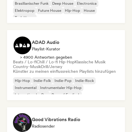
Brasilianischer Funk
Deep House
Electronica
Elektropop
Future House
Hip-Hop
House
Tech House
ADAD Audio
Playlist-Kurator
> 4900 Antworten gegeben
Beats / Lo-fi
Chill / Lo-fi Hip-Hop
Klassische Musik
Country-Musik
Drill/Jersey
Künstler zu meinen einflussreichen Playlists hinzufügen
Hip-Hop
Indie-Folk
Indie-Pop
Indie-Rock
Instrumental
Instrumentaler Hip-Hop
Internationaler Rap
Rap auf Englisch
Good Vibrations Radio
Radiosender