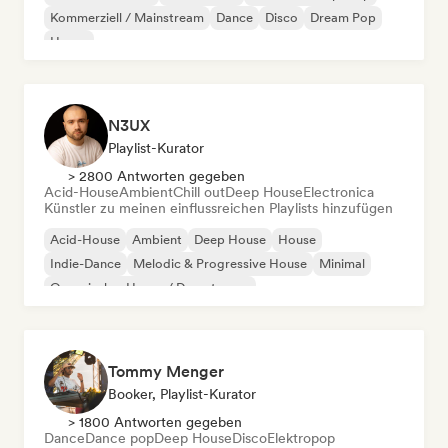
Kommerziell / Mainstream
Dance
Disco
Dream Pop
House
N3UX
Playlist-Kurator
> 2800 Antworten gegeben
Acid-House
Ambient
Chill out
Deep House
Electronica
Künstler zu meinen einflussreichen Playlists hinzufügen
Acid-House
Ambient
Deep House
House
Indie-Dance
Melodic & Progressive House
Minimal
Organischer House / Downtempo
Tommy Menger
Booker, Playlist-Kurator
> 1800 Antworten gegeben
Dance
Dance pop
Deep House
Disco
Elektropop