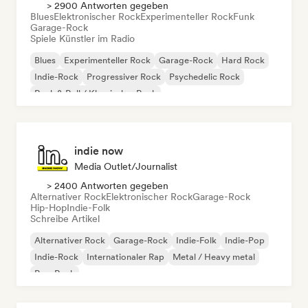
> 2900 Antworten gegeben
Blues
Elektronischer Rock
Experimenteller Rock
Funk
Garage-Rock
Spiele Künstler im Radio
Blues
Experimenteller Rock
Garage-Rock
Hard Rock
Indie-Rock
Progressiver Rock
Psychedelic Rock
Rock & Roll / Klassischer Rock
indie now
Media Outlet/Journalist
> 2400 Antworten gegeben
Alternativer Rock
Elektronischer Rock
Garage-Rock
Hip-Hop
Indie-Folk
Schreibe Artikel
Alternativer Rock
Garage-Rock
Indie-Folk
Indie-Pop
Indie-Rock
Internationaler Rap
Metal / Heavy metal
Pop-Rock