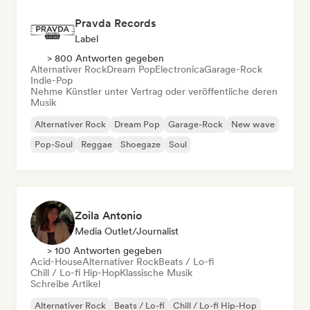
Pravda Records
Label
> 800 Antworten gegeben
Alternativer Rock
Dream Pop
Electronica
Garage-Rock
Indie-Pop
Nehme Künstler unter Vertrag oder veröffentliche deren
Musik
Alternativer Rock
Dream Pop
Garage-Rock
New wave
Pop-Soul
Reggae
Shoegaze
Soul
Zoila Antonio
Media Outlet/Journalist
> 100 Antworten gegeben
Acid-House
Alternativer Rock
Beats / Lo-fi
Chill / Lo-fi Hip-Hop
Klassische Musik
Schreibe Artikel
Alternativer Rock
Beats / Lo-fi
Chill / Lo-fi Hip-Hop