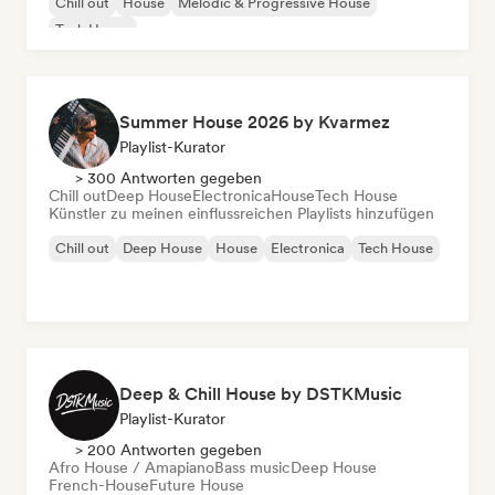
Chill out
House
Melodic & Progressive House
Tech House
Summer House 2026 by Kvarmez
Playlist-Kurator
> 300 Antworten gegeben
Chill out
Deep House
Electronica
House
Tech House
Künstler zu meinen einflussreichen Playlists hinzufügen
Chill out
Deep House
House
Electronica
Tech House
Deep & Chill House by DSTKMusic
Playlist-Kurator
> 200 Antworten gegeben
Afro House / Amapiano
Bass music
Deep House
French-House
Future House