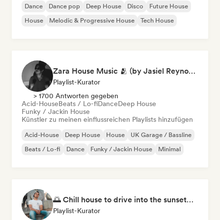
Dance
Dance pop
Deep House
Disco
Future House
House
Melodic & Progressive House
Tech House
Zara House Music 🫂 (by Jasiel Reynoso)
Playlist-Kurator
> 1700 Antworten gegeben
Acid-House
Beats / Lo-fi
Dance
Deep House
Funky / Jackin House
Künstler zu meinen einflussreichen Playlists hinzufügen
Acid-House
Deep House
House
UK Garage / Bassline
Beats / Lo-fi
Dance
Funky / Jackin House
Minimal
🌅 Chill house to drive into the sunset🌅 by Spayds
Playlist-Kurator