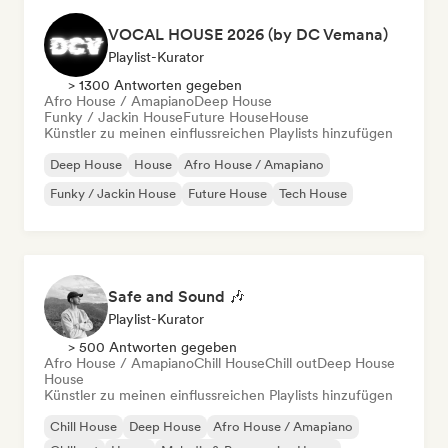
VOCAL HOUSE 2026 (by DC Vemana)
Playlist-Kurator
> 1300 Antworten gegeben
Afro House / Amapiano
Deep House
Funky / Jackin House
Future House
House
Künstler zu meinen einflussreichen Playlists hinzufügen
Deep House
House
Afro House / Amapiano
Funky / Jackin House
Future House
Tech House
Safe and Sound 🎶
Playlist-Kurator
> 500 Antworten gegeben
Afro House / Amapiano
Chill House
Chill out
Deep House
House
Künstler zu meinen einflussreichen Playlists hinzufügen
Chill House
Deep House
Afro House / Amapiano