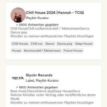
Chill House 2026 (Hannah - TCG)
Playlist-Kurator
> 2900 Antworten gegeben
Chill House
Chill out
Kommerziell / Mainstream
Dance
Dance pop
Künstler zu meinen einflussreichen Playlists hinzufügen
Chill House
Chill out
Dance
Dance pop
Deep House
House
Kommerziell / Mainstream
Future House
Slyckr Records
Label, Playlist-Kurator
> 1800 Antworten gegeben
Bass music
Dance
Dance pop
Deep House
Disco
Nehme Künstler unter Vertrag oder veröffentliche deren
Musik
Künstler zu meinen einflussreichen Playlists hinzufügen