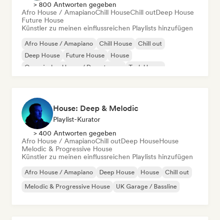
> 800 Antworten gegeben
Afro House / Amapiano
Chill House
Chill out
Deep House
Future House
Künstler zu meinen einflussreichen Playlists hinzufügen
Afro House / Amapiano
Chill House
Chill out
Deep House
Future House
House
Organischer House / Downtempo
Tech House
House: Deep & Melodic
Playlist-Kurator
> 400 Antworten gegeben
Afro House / Amapiano
Chill out
Deep House
House
Melodic & Progressive House
Künstler zu meinen einflussreichen Playlists hinzufügen
Afro House / Amapiano
Deep House
House
Chill out
Melodic & Progressive House
UK Garage / Bassline