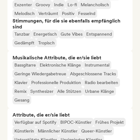
Exzenter
Groovy
Indie
Lo-fi
Melancholisch
Melodisch
Verträumt
Positiv
Fesselnd
Stimmungen, für die sie ebenfalls empfänglich
sind
Tanzbar
Energetisch
Gute Vibes
Entspannend
Gedämpft
Tropisch
Musikalische Attribute, die er/sie liebt
Bassgitarre
Elektronische Klänge
Instrumental
Geringe Wiedergabetreue
Abgeschlossene Tracks
Klavier
Professionelle Produktion
Radio bearbeiten
Remix
Synthesizer
Alle Stützen
Urbane Klänge
Gesang
Attribute, die er/sie liebt
Verfügbar auf Spotify
BIPOC-Künstler
Frühes Projekt
Künstlerin
Männlicher Künstler
Queer-Künstler
Unterstützte Künstler
Unsignierter Künstler