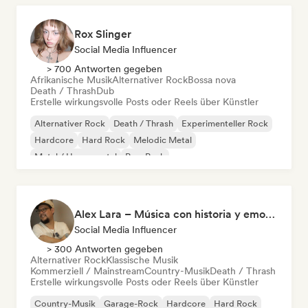
Rox Slinger
Social Media Influencer
> 700 Antworten gegeben
Afrikanische Musik
Alternativer Rock
Bossa nova
Death / Thrash
Dub
Erstelle wirkungsvolle Posts oder Reels über Künstler
Alternativer Rock
Death / Thrash
Experimenteller Rock
Hardcore
Hard Rock
Melodic Metal
Metal / Heavy metal
Pop-Punk
Alex Lara – Música con historia y emociones
Social Media Influencer
> 300 Antworten gegeben
Alternativer Rock
Klassische Musik
Kommerziell / Mainstream
Country-Musik
Death / Thrash
Erstelle wirkungsvolle Posts oder Reels über Künstler
Country-Musik
Garage-Rock
Hardcore
Hard Rock