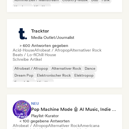
Hardcore
Hip-Hop
Tracktor
Media Outlet/Journalist
> 600 Antworten gegeben
Acid-House
Afrobeat / Afropop
Alternativer Rock
Beats / Lo-fi
Chill House
Schreibe Artikel
Afrobeat / Afropop
Alternativer Rock
Dance
Dream Pop
Elektronischer Rock
Elektropop
French Pop
Hip-Hop
NEU
Pop Machine Mode 🤖 AI Music, Indie Pop & Dream Pop
Playlist-Kurator
< 100 gegebene Antworten
Afrobeat / Afropop
Alternativer Rock
Americana