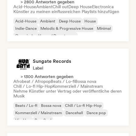
> 2800 Antworten gegeben
Acid-House
Ambient
Chill out
Deep House
Electronica
Künstler zu meinen einflussreichen Playlists hinzufügen
Acid-House
Ambient
Deep House
House
Indie-Dance
Melodic & Progressive House
Minimal
Organischer House / Downtempo
Sungate Records
Label
> 1300 Antworten gegeben
Afrobeat / Afropop
Beats / Lo-fi
Bossa nova
Chill / Lo-fi Hip-Hop
Kommerziell / Mainstream
Nehme Künstler unter Vertrag oder veröffentliche deren
Musik
Beats / Lo-fi
Bossa nova
Chill / Lo-fi Hip-Hop
Kommerziell / Mainstream
Dancehall
Dance pop
Hip-Hop
Pop-Soul