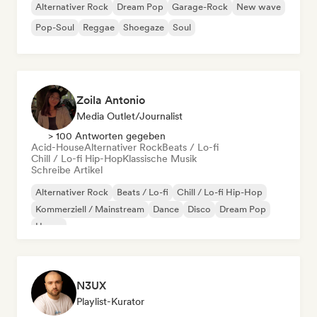
Alternativer Rock
Dream Pop
Garage-Rock
New wave
Pop-Soul
Reggae
Shoegaze
Soul
Zoila Antonio
Media Outlet/Journalist
> 100 Antworten gegeben
Acid-House
Alternativer Rock
Beats / Lo-fi
Chill / Lo-fi Hip-Hop
Klassische Musik
Schreibe Artikel
Alternativer Rock
Beats / Lo-fi
Chill / Lo-fi Hip-Hop
Kommerziell / Mainstream
Dance
Disco
Dream Pop
House
N3UX
Playlist-Kurator