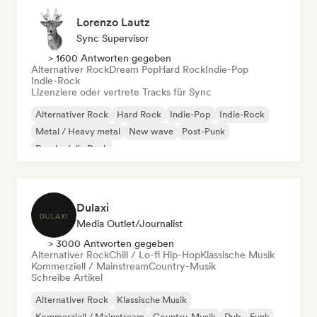
Lorenzo Lautz
Sync Supervisor
> 1600 Antworten gegeben
Alternativer Rock
Dream Pop
Hard Rock
Indie-Pop
Indie-Rock
Lizenziere oder vertrete Tracks für Sync
Alternativer Rock
Hard Rock
Indie-Pop
Indie-Rock
Metal / Heavy metal
New wave
Post-Punk
Psychedelic Rock
Dulaxi
Media Outlet/Journalist
> 3000 Antworten gegeben
Alternativer Rock
Chill / Lo-fi Hip-Hop
Klassische Musik
Kommerziell / Mainstream
Country-Musik
Schreibe Artikel
Alternativer Rock
Klassische Musik
Kommerziell / Mainstream
Country-Musik
Dub
Funk