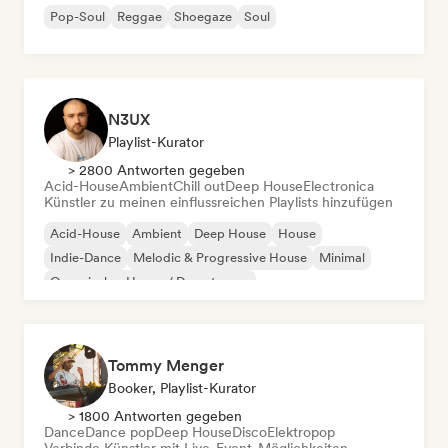
Pop-Soul
Reggae
Shoegaze
Soul
N3UX
Playlist-Kurator
> 2800 Antworten gegeben
Acid-House
Ambient
Chill out
Deep House
Electronica
Künstler zu meinen einflussreichen Playlists hinzufügen
Acid-House
Ambient
Deep House
House
Indie-Dance
Melodic & Progressive House
Minimal
Organischer House / Downtempo
Tommy Menger
Booker, Playlist-Kurator
> 1800 Antworten gegeben
Dance
Dance pop
Deep House
Disco
Elektropop