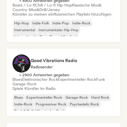
> 4900 Antworten gegeben
Beats / Lo-fi
Chill / Lo-fi Hip-Hop
Klassische Musik
Country-Musik
Drill/Jersey
Künstler zu meinen einflussreichen Playlists hinzufügen
Hip-Hop
Indie-Folk
Indie-Pop
Indie-Rock
Instrumental
Instrumentaler Hip-Hop
Internationaler Rap
Rap auf Englisch
Good Vibrations Radio
Radiosender
> 2900 Antworten gegeben
Blues
Elektronischer Rock
Experimenteller Rock
Funk
Garage-Rock
Spiele Künstler im Radio
Blues
Experimenteller Rock
Garage-Rock
Hard Rock
Indie-Rock
Progressiver Rock
Psychedelic Rock
Rock & Roll / Klassischer Rock