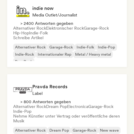
indie now
Media Outlet/Journalist
> 2400 Antworten gegeben
Alternativer Rock
Elektronischer Rock
Garage-Rock
Hip-Hop
Indie-Folk
Schreibe Artikel
Alternativer Rock
Garage-Rock
Indie-Folk
Indie-Pop
Indie-Rock
Internationaler Rap
Metal / Heavy metal
Pop-Rock
Pravda Records
Label
> 800 Antworten gegeben
Alternativer Rock
Dream Pop
Electronica
Garage-Rock
Indie-Pop
Nehme Künstler unter Vertrag oder veröffentliche deren
Musik
Alternativer Rock
Dream Pop
Garage-Rock
New wave