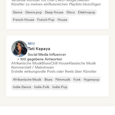
Verbinde Künstler mit Live-Event-Möglichkeiten
Künstler zu meinen einflussreichen Playlists hinzufügen
Dance
Dance pop
Deep House
Disco
Elektropop
French-House
French Pop
House
NEU
Tati Kapaya
Social Media Influencer
< 100 gegebene Antworten
Afrikanische Musik
Blues
Chill House
Klassische Musik
Kommerziell / Mainstream
Erstelle wirkungsvolle Posts oder Reels über Künstler
Afrikanische Musik
Blues
Filmmusik
Funk
Hyperpop
Indie-Dance
Indie-Folk
Indie-Pop