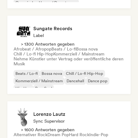
Organischer House / Downtempo
Sungate Records
Label
> 1300 Antworten gegeben
Afrobeat / Afropop
Beats / Lo-fi
Bossa nova
Chill / Lo-fi Hip-Hop
Kommerziell / Mainstream
Nehme Künstler unter Vertrag oder veröffentliche deren
Musik
Beats / Lo-fi
Bossa nova
Chill / Lo-fi Hip-Hop
Kommerziell / Mainstream
Dancehall
Dance pop
Hip-Hop
Pop-Soul
Lorenzo Lautz
Sync Supervisor
> 1600 Antworten gegeben
Alternativer Rock
Dream Pop
Hard Rock
Indie-Pop