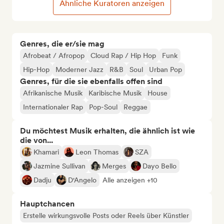
Ähnliche Kuratoren anzeigen
Genres, die er/sie mag
Afrobeat / Afropop
Cloud Rap / Hip Hop
Funk
Hip-Hop
Moderner Jazz
R&B
Soul
Urban Pop
Genres, für die sie ebenfalls offen sind
Afrikanische Musik
Karibische Musik
House
Internationaler Rap
Pop-Soul
Reggae
Du möchtest Musik erhalten, die ähnlich ist wie
die von...
Khamari
Leon Thomas
SZA
Jazmine Sullivan
Merges
Dayo Bello
Dadju
D'Angelo
Alle anzeigen +10
Hauptchancen
Erstelle wirkungsvolle Posts oder Reels über Künstler