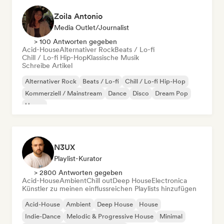
Zoila Antonio
Media Outlet/Journalist
> 100 Antworten gegeben
Acid-House
Alternativer Rock
Beats / Lo-fi
Chill / Lo-fi Hip-Hop
Klassische Musik
Schreibe Artikel
Alternativer Rock
Beats / Lo-fi
Chill / Lo-fi Hip-Hop
Kommerziell / Mainstream
Dance
Disco
Dream Pop
House
N3UX
Playlist-Kurator
> 2800 Antworten gegeben
Acid-House
Ambient
Chill out
Deep House
Electronica
Künstler zu meinen einflussreichen Playlists hinzufügen
Acid-House
Ambient
Deep House
House
Indie-Dance
Melodic & Progressive House
Minimal