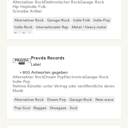
Alternativer Rock
Elektronischer Rock
Garage-Rock
Hip-Hop
Indie-Folk
Schreibe Artikel
Alternativer Rock
Garage-Rock
Indie-Folk
Indie-Pop
Indie-Rock
Internationaler Rap
Metal / Heavy metal
Pop-Rock
Pravda Records
Label
> 800 Antworten gegeben
Alternativer Rock
Dream Pop
Electronica
Garage-Rock
Indie-Pop
Nehme Künstler unter Vertrag oder veröffentliche deren
Musik
Alternativer Rock
Dream Pop
Garage-Rock
New wave
Pop-Soul
Reggae
Shoegaze
Soul