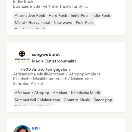
Indie-Rock
Lizenziere oder vertrete Tracks für Sync
Alternativer Rock
Hard Rock
Indie-Pop
Indie-Rock
Metal / Heavy metal
New wave
Post-Punk
Psychedelic Rock
songweb.net
Media Outlet/Journalist
> 900 Antworten gegeben
Afrikanische Musik
Afrobeat / Afropop
Ambient
Klassische Musik
Kommerziell / Mainstream
Schreibe Artikel
Afrobeat / Afropop
Ambient
Klassische Musik
Kommerziell / Mainstream
Country-Musik
Dance pop
Drill/Jersey
Hip-Hop
NEU