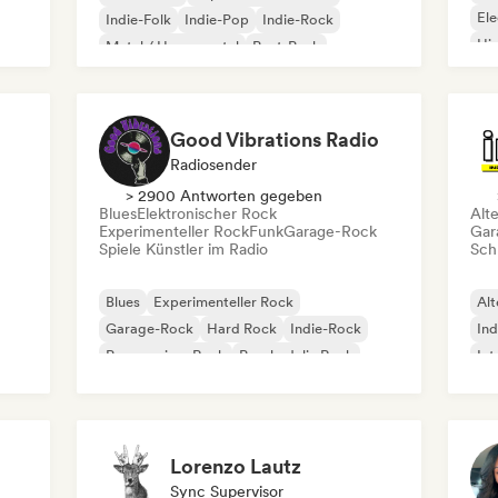
Ele
Indie-Folk
Indie-Pop
Indie-Rock
Hi
Metal / Heavy metal
Post-Punk
Rock & Roll / Klassischer Rock
Good Vibrations Radio
Radiosender
> 2900 Antworten gegeben
Blues
Elektronischer Rock
Alt
Experimenteller Rock
Funk
Garage-Rock
Gar
Spiele Künstler im Radio
Schr
Blues
Experimenteller Rock
Alt
Garage-Rock
Hard Rock
Indie-Rock
Ind
Progressiver Rock
Psychedelic Rock
Int
Rock & Roll / Klassischer Rock
Po
Lorenzo Lautz
Sync Supervisor