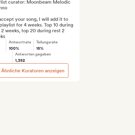
ylist curator: Moonbeam Melodic 
hno

 accept your song, I will add it to 
laylist for 4 weeks. Top 10 during 
t 2 weeks, top 20 during rest 2 
ks
Antwortrate
Teilungsrate
100%
15%
Antworten gegeben
1,352
Ähnliche Kuratoren anzeigen