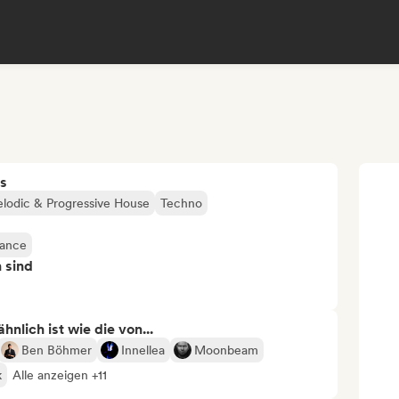
s
lodic & Progressive House
Techno
rance
n sind
nlich ist wie die von...
Ben Böhmer
Innellea
Moonbeam
k
Alle anzeigen +11