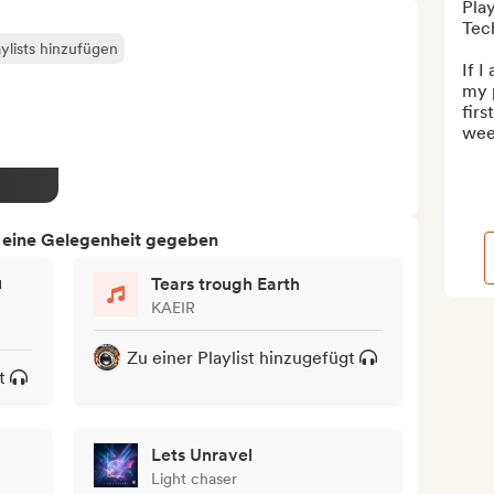
Pla
Tec
ylists hinzufügen
If I
my p
firs
wee
h eine Gelegenheit gegeben
u
Tears trough Earth
KAEIR
Zu einer Playlist hinzugefügt
t
Lets Unravel
Light chaser