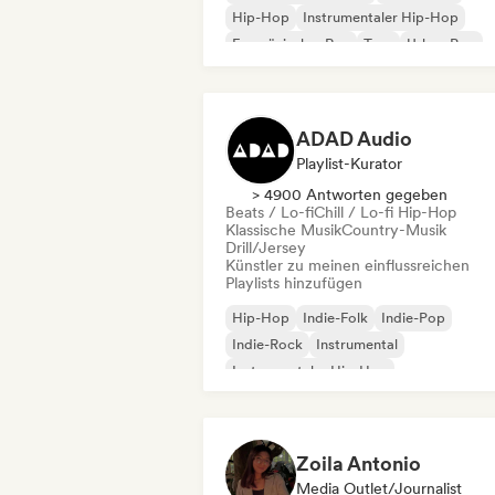
Hip-Hop
Instrumentaler Hip-Hop
Französischer Rap
Trap
Urban Pop
Chill / Lo-fi Hip-Hop
ADAD Audio
Playlist-Kurator
> 4900 Antworten gegeben
Beats / Lo-fi
Chill / Lo-fi Hip-Hop
Klassische Musik
Country-Musik
Drill/Jersey
Künstler zu meinen einflussreichen
Playlists hinzufügen
Hip-Hop
Indie-Folk
Indie-Pop
Indie-Rock
Instrumental
Instrumentaler Hip-Hop
Internationaler Rap
Rap auf Englisch
Zoila Antonio
Media Outlet/Journalist