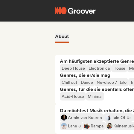
About
Am häufigsten akzeptierte Genre
Deep House
Electronica
House
Me
Genres, die er/sie mag
Chill out
Dance
Nu-disco / Italo
T
Genres, für die sie ebenfalls offe
Acid-House
Minimal
Du möchtest Musik erhalten, die äh
Armin van Buuren
Tale Of Us
Lane 8
Rampa
Keinemusi