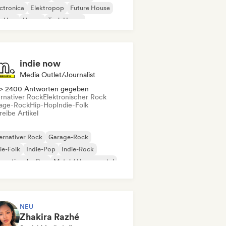
ctronica
Elektropop
Future House
p-Hop
House
Tech House
indie now
Media Outlet/Journalist
> 2400 Antworten gegeben
ernativer Rock
Elektronischer Rock
age-Rock
Hip-Hop
Indie-Folk
eibe Artikel
ernativer Rock
Garage-Rock
ie-Folk
Indie-Pop
Indie-Rock
ernationaler Rap
Metal / Heavy metal
p-Rock
NEU
Zhakira Razhé