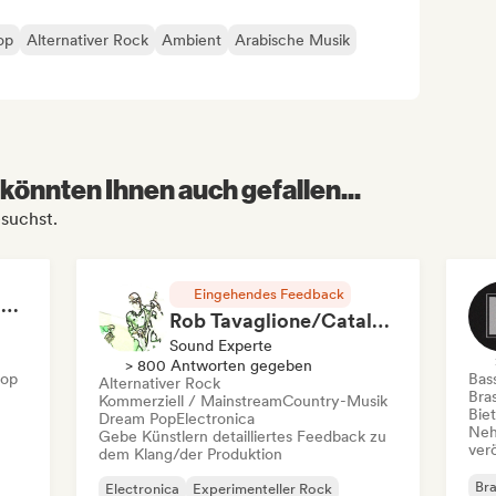
op
Alternativer Rock
Ambient
Arabische Musik
könnten Ihnen auch gefallen...
suchst.
Eingehendes Feedback
RAP FRANÇAIS 2026 🔥🇫🇷 (Way Records)
Rob Tavaglione/Catalyst Recording
Sound Experte
> 800 Antworten gegeben
Hop
Bas
Alternativer Rock
Bras
Kommerziell / Mainstream
Country-Musik
Bie
Dream Pop
Electronica
Neh
Gebe Künstlern detailliertes Feedback zu
ver
dem Klang/der Produktion
Bra
Electronica
Experimenteller Rock