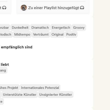
t
Zu einer Playlist hinzugefügt
anzbar
Dunkelheit
Dramatisch
Energetisch
Groovy
lodisch
Midtempo
Verträumt
Original
Positiv
s empfänglich sind
 liebt
ang
ühes Projekt
Internationales Potenzial
Unterstützte Künstler
Unsignierter Künstler
te