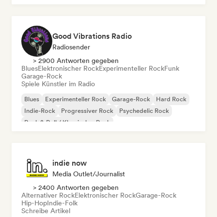
Good Vibrations Radio
Radiosender
> 2900 Antworten gegeben
Blues
Elektronischer Rock
Experimenteller Rock
Funk
Garage-Rock
Spiele Künstler im Radio
Blues
Experimenteller Rock
Garage-Rock
Hard Rock
Indie-Rock
Progressiver Rock
Psychedelic Rock
Rock & Roll / Klassischer Rock
indie now
Media Outlet/Journalist
> 2400 Antworten gegeben
Alternativer Rock
Elektronischer Rock
Garage-Rock
Hip-Hop
Indie-Folk
Schreibe Artikel