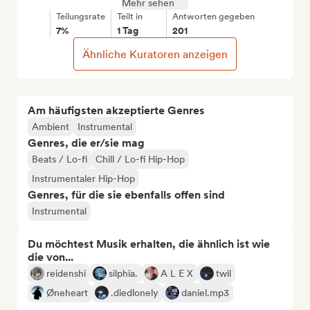
Mehr sehen
Teilungsrate
Teilt in
Antworten gegeben
7%
1 Tag
201
Ähnliche Kuratoren anzeigen
Am häufigsten akzeptierte Genres
Ambient
Instrumental
Genres, die er/sie mag
Beats / Lo-fi
Chill / Lo-fi Hip-Hop
Instrumentaler Hip-Hop
Genres, für die sie ebenfalls offen sind
Instrumental
Du möchtest Musik erhalten, die ähnlich ist wie
die von...
reidenshi
silphia.
A L E X
twil
Øneheart
.diedlonely
daniel.mp3