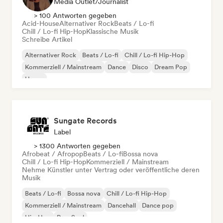
Media Outlet/Journalist
> 100 Antworten gegeben
Acid-House
Alternativer Rock
Beats / Lo-fi
Chill / Lo-fi Hip-Hop
Klassische Musik
Schreibe Artikel
Alternativer Rock
Beats / Lo-fi
Chill / Lo-fi Hip-Hop
Kommerziell / Mainstream
Dance
Disco
Dream Pop
House
Sungate Records
Label
> 1300 Antworten gegeben
Afrobeat / Afropop
Beats / Lo-fi
Bossa nova
Chill / Lo-fi Hip-Hop
Kommerziell / Mainstream
Nehme Künstler unter Vertrag oder veröffentliche deren
Musik
Beats / Lo-fi
Bossa nova
Chill / Lo-fi Hip-Hop
Kommerziell / Mainstream
Dancehall
Dance pop
Hip-Hop
Pop-Soul