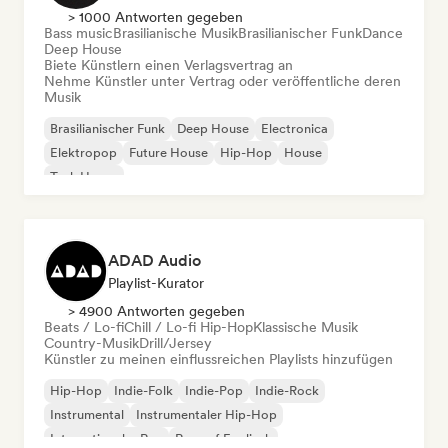
> 1000 Antworten gegeben
Bass music
Brasilianische Musik
Brasilianischer Funk
Dance
Deep House
Biete Künstlern einen Verlagsvertrag an
Nehme Künstler unter Vertrag oder veröffentliche deren
Musik
Brasilianischer Funk
Deep House
Electronica
Elektropop
Future House
Hip-Hop
House
Tech House
ADAD Audio
Playlist-Kurator
> 4900 Antworten gegeben
Beats / Lo-fi
Chill / Lo-fi Hip-Hop
Klassische Musik
Country-Musik
Drill/Jersey
Künstler zu meinen einflussreichen Playlists hinzufügen
Hip-Hop
Indie-Folk
Indie-Pop
Indie-Rock
Instrumental
Instrumentaler Hip-Hop
Internationaler Rap
Rap auf Englisch