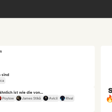
s
n sind
ica
nlich ist wie die von...

Poylow
James Stikå
Avicii
Rival