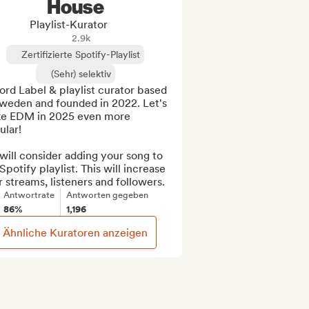
House
Playlist-Kurator
2.9k
Zertifizierte Spotify-Playlist
(Sehr) selektiv
rd Label & playlist curator based 
weden and founded in 2022. Let's 
e EDM in 2025 even more 
lar!

ill consider adding your song to 
Spotify playlist. This will increase 
 streams, listeners and followers.
Antwortrate
Antworten gegeben
86%
1,196
Ähnliche Kuratoren anzeigen