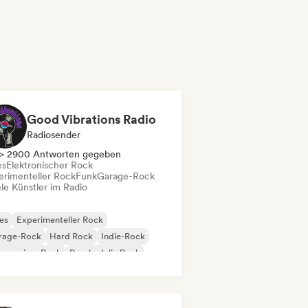
Good Vibrations Radio
Radiosender
> 2900 Antworten gegeben
es
Elektronischer Rock
erimenteller Rock
Funk
Garage-Rock
le Künstler im Radio
es
Experimenteller Rock
rage-Rock
Hard Rock
Indie-Rock
gressiver Rock
Psychedelic Rock
k & Roll / Klassischer Rock