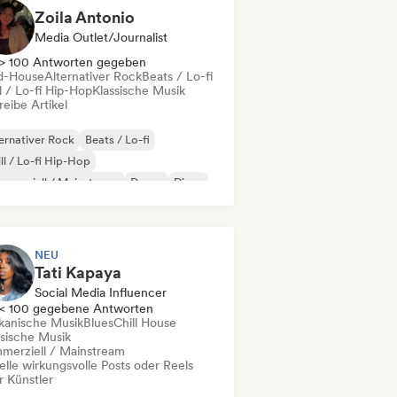
Zoila Antonio
Media Outlet/Journalist
> 100 Antworten gegeben
d-House
Alternativer Rock
Beats / Lo-fi
l / Lo-fi Hip-Hop
Klassische Musik
eibe Artikel
ernativer Rock
Beats / Lo-fi
ll / Lo-fi Hip-Hop
merziell / Mainstream
Dance
Disco
eam Pop
House
NEU
Tati Kapaya
Social Media Influencer
< 100 gegebene Antworten
ikanische Musik
Blues
Chill House
ssische Musik
merziell / Mainstream
elle wirkungsvolle Posts oder Reels
r Künstler