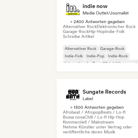
indie now
Media Outlet/Journalist
> 2400 Antworten gegeben
Alternativer Rock
Elektronischer Rock
Garage-Rock
Hip-Hop
Indie-Folk
Schreibe Artikel
Alternativer Rock
Garage-Rock
Indie-Folk
Indie-Pop
Indie-Rock
Internationaler Rap
Metal / Heavy met
Pop-Rock
Sungate Records
Label
> 1300 Antworten gegeben
Afrobeat / Afropop
Beats / Lo-fi
Bossa nova
Chill / Lo-fi Hip-Hop
Kommerziell / Mainstream
Nehme Künstler unter Vertrag oder
veröffentliche deren Musik