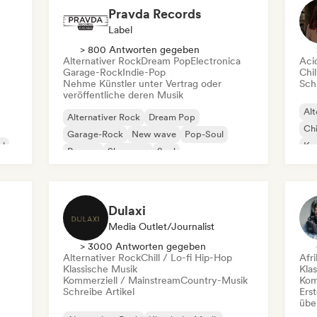
Pravda Records
Label
> 800 Antworten gegeben
Alternativer Rock
Dream Pop
Electronica
Aci
Garage-Rock
Indie-Pop
Chil
Nehme Künstler unter Vertrag oder
Schr
veröffentliche deren Musik
Alt
Alternativer Rock
Dream Pop
Chi
Garage-Rock
New wave
Pop-Soul
al
Kom
Reggae
Shoegaze
Soul
Dr
Dulaxi
Media Outlet/Journalist
> 3000 Antworten gegeben
Alternativer Rock
Chill / Lo-fi Hip-Hop
Afr
Klassische Musik
Kla
Kommerziell / Mainstream
Country-Musik
Kom
Schreibe Artikel
Erst
übe