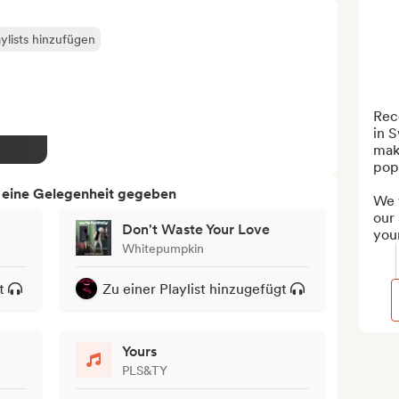
ylists hinzufügen
Reco
in S
mak
popu
h eine Gelegenheit gegeben
We w
our 
Don't Waste Your Love
your
Whitepumpkin
t
Zu einer Playlist hinzugefügt
Yours
PLS&TY