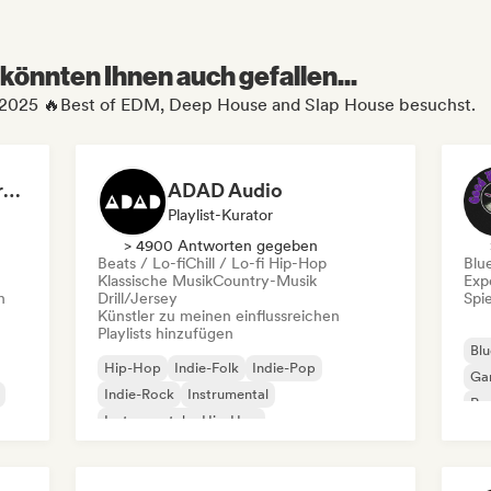
könnten Ihnen auch gefallen...
 2025 🔥Best of EDM, Deep House and Slap House besuchst.
Dreamers Island Entertainment
ADAD Audio
Playlist-Kurator
> 4900 Antworten gegeben
Beats / Lo-fi
Chill / Lo-fi Hip-Hop
Blu
Klassische Musik
Country-Musik
Exp
n
Drill/Jersey
Spie
Künstler zu meinen einflussreichen
Playlists hinzufügen
Blu
Hip-Hop
Indie-Folk
Indie-Pop
Ga
Indie-Rock
Instrumental
Pro
Instrumentaler Hip-Hop
Roc
Internationaler Rap
Rap auf Englisch