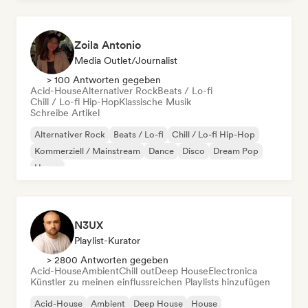
Zoila Antonio
Media Outlet/Journalist
> 100 Antworten gegeben
Acid-House
Alternativer Rock
Beats / Lo-fi
Chill / Lo-fi Hip-Hop
Klassische Musik
Schreibe Artikel
Alternativer Rock
Beats / Lo-fi
Chill / Lo-fi Hip-Hop
Kommerziell / Mainstream
Dance
Disco
Dream Pop
House
N3UX
Playlist-Kurator
> 2800 Antworten gegeben
Acid-House
Ambient
Chill out
Deep House
Electronica
Künstler zu meinen einflussreichen Playlists hinzufügen
Acid-House
Ambient
Deep House
House