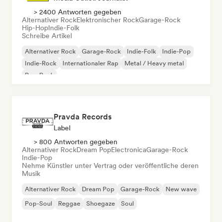
> 2400 Antworten gegeben
Alternativer Rock
Elektronischer Rock
Garage-Rock
Hip-Hop
Indie-Folk
Schreibe Artikel
Alternativer Rock
Garage-Rock
Indie-Folk
Indie-Pop
Indie-Rock
Internationaler Rap
Metal / Heavy metal
Pop-Rock
Pravda Records
Label
> 800 Antworten gegeben
Alternativer Rock
Dream Pop
Electronica
Garage-Rock
Indie-Pop
Nehme Künstler unter Vertrag oder veröffentliche deren
Musik
Alternativer Rock
Dream Pop
Garage-Rock
New wave
Pop-Soul
Reggae
Shoegaze
Soul