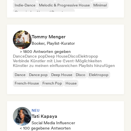
Indie-Dance
Melodic & Progressive House
Minimal
Organischer House / Downtempo
Tommy Menger
Booker, Playlist-Kurator
> 1800 Antworten gegeben
Dance
Dance pop
Deep House
Disco
Elektropop
Verbinde Künstler mit Live-Event-Möglichkeiten
Künstler zu meinen einflussreichen Playlists hinzufügen
Dance
Dance pop
Deep House
Disco
Elektropop
French-House
French Pop
House
NEU
Tati Kapaya
Social Media Influencer
< 100 gegebene Antworten