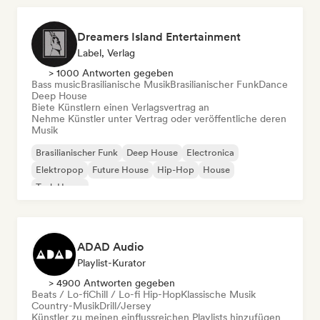
Dreamers Island Entertainment
Label, Verlag
> 1000 Antworten gegeben
Bass music
Brasilianische Musik
Brasilianischer Funk
Dance
Deep House
Biete Künstlern einen Verlagsvertrag an
Nehme Künstler unter Vertrag oder veröffentliche deren
Musik
Brasilianischer Funk
Deep House
Electronica
Elektropop
Future House
Hip-Hop
House
Tech House
ADAD Audio
Playlist-Kurator
> 4900 Antworten gegeben
Beats / Lo-fi
Chill / Lo-fi Hip-Hop
Klassische Musik
Country-Musik
Drill/Jersey
Künstler zu meinen einflussreichen Playlists hinzufügen