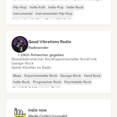
Hip-Hop
Indie-Folk
Indie-Pop
Indie-Rock
Instrumental
Instrumentaler Hip-Hop
Internationaler Rap
Rap auf Englisch
Good Vibrations Radio
Radiosender
> 2900 Antworten gegeben
Blues
Elektronischer Rock
Experimenteller Rock
Funk
Garage-Rock
Spiele Künstler im Radio
Blues
Experimenteller Rock
Garage-Rock
Hard Rock
Indie-Rock
Progressiver Rock
Psychedelic Rock
Rock & Roll / Klassischer Rock
indie now
Media Outlet/Journalist