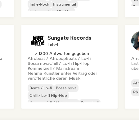
Indie-Rock
Instrumental
Pro
Instrumentaler Hip-Hop
Roc
Internationaler Rap
Rap auf Englisch
Sungate Records
Label
> 1300 Antworten gegeben
ca
Afrobeat / Afropop
Beats / Lo-fi
Afr
Bossa nova
Chill / Lo-fi Hip-Hop
Erst
Kommerziell / Mainstream
übe
Nehme Künstler unter Vertrag oder
veröffentliche deren Musik
Af
Beats / Lo-fi
Bossa nova
R&
Chill / Lo-fi Hip-Hop
Kommerziell / Mainstream
Dancehall
Dance pop
Hip-Hop
Pop-Soul