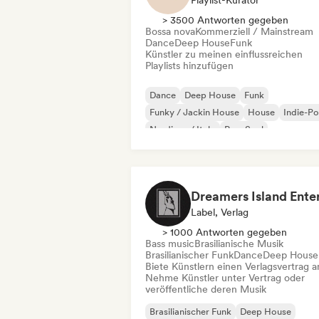
Playlist-Kurator
> 3500 Antworten gegeben
Bossa nova
Kommerziell / Mainstream
Dance
Deep House
Funk
Künstler zu meinen einflussreichen
Playlists hinzufügen
Dance
Deep House
Funk
Funky / Jackin House
House
Indie-P
Nu-disco / Italo
Pop-Soul
Label, Verlag
> 1000 Antworten gegeben
Bass music
Brasilianische Musik
Brasilianischer Funk
Dance
Deep House
Biete Künstlern einen Verlagsvertrag a
Nehme Künstler unter Vertrag oder
veröffentliche deren Musik
Brasilianischer Funk
Deep House