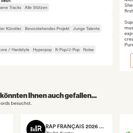
 liebt
She
sene Tracks
Alle Stützen
first!
Supp
musi
ter Künstler
Bevorstehendes Projekt
Junge Talente
expr
crea
Pure
ore / Hardstyle
Hyperpop
K-Pop/J-Pop
Noise
könnten Ihnen auch gefallen...
cords besuchst.
RAP FRANÇAIS 2026 🔥🇫🇷 (Way Records)