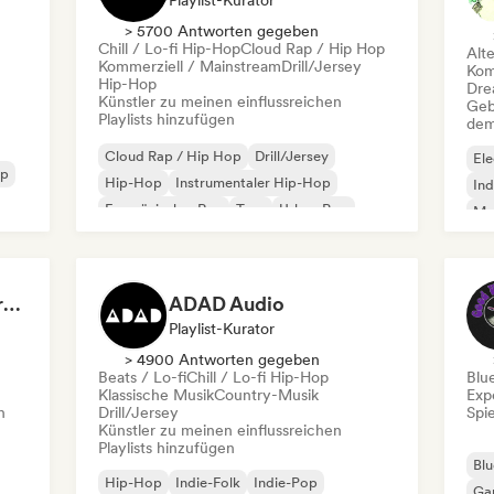
Playlist-Kurator
> 5700 Antworten gegeben
Chill / Lo-fi Hip-Hop
Cloud Rap / Hip Hop
Alt
Kommerziell / Mainstream
Drill/Jersey
Kom
Hip-Hop
Dre
Künstler zu meinen einflussreichen
Geb
Playlists hinzufügen
dem
Cloud Rap / Hip Hop
Drill/Jersey
Ele
op
Hip-Hop
Instrumentaler Hip-Hop
Ind
Französischer Rap
Trap
Urban Pop
Met
Chill / Lo-fi Hip-Hop
Roc
Dreamers Island Entertainment
ADAD Audio
Playlist-Kurator
> 4900 Antworten gegeben
Beats / Lo-fi
Chill / Lo-fi Hip-Hop
Blu
Klassische Musik
Country-Musik
Exp
n
Drill/Jersey
Spie
Künstler zu meinen einflussreichen
Playlists hinzufügen
Blu
Hip-Hop
Indie-Folk
Indie-Pop
Ga