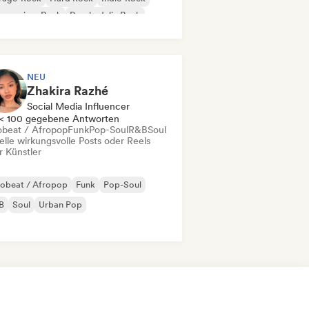
gressiver Rock
Psychedelic Rock
k & Roll / Klassischer Rock
NEU
Zhakira Razhé
Social Media Influencer
< 100 gegebene Antworten
obeat / Afropop
Funk
Pop-Soul
R&B
Soul
elle wirkungsvolle Posts oder Reels
r Künstler
robeat / Afropop
Funk
Pop-Soul
B
Soul
Urban Pop