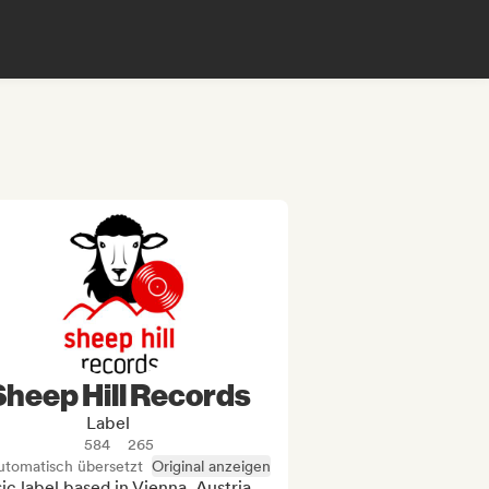
Sheep Hill Records
Label
584
265
utomatisch übersetzt
Original anzeigen
c label based in Vienna, Austria. 