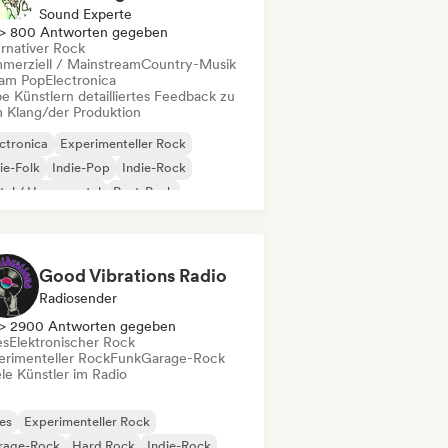
Sound Experte
> 800 Antworten gegeben
ernativer Rock
merziell / Mainstream
Country-Musik
am Pop
Electronica
e Künstlern detailliertes Feedback zu
 Klang/der Produktion
ctronica
Experimenteller Rock
ie-Folk
Indie-Pop
Indie-Rock
al / Heavy metal
Post-Punk
k & Roll / Klassischer Rock
Good Vibrations Radio
Radiosender
> 2900 Antworten gegeben
es
Elektronischer Rock
erimenteller Rock
Funk
Garage-Rock
le Künstler im Radio
es
Experimenteller Rock
rage-Rock
Hard Rock
Indie-Rock