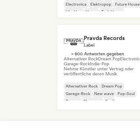
Electronica
Elektropop
Future House
Hip-Hop
House
Tech House
Pravda Records
Label
> 800 Antworten gegeben
Alternativer Rock
Dream Pop
Electroni
Garage-Rock
Indie-Pop
Nehme Künstler unter Vertrag oder
veröffentliche deren Musik
Alternativer Rock
Dream Pop
Garage-Rock
New wave
Pop-Soul
Reggae
Shoegaze
Soul