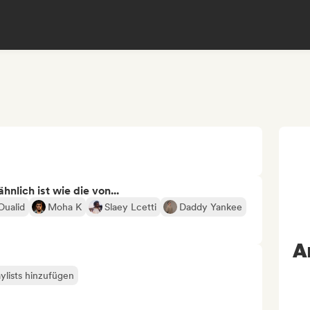
nlich ist wie die von...
Oualid
Moha K
Slaey Lcetti
Daddy Yankee
A
ylists hinzufügen