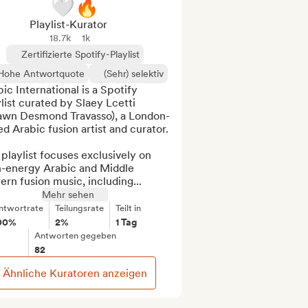
🤍️‍🔥
Playlist-Kurator
18.7k
1k
Zertifizierte Spotify-Playlist
Hohe Antwortquote
(Sehr) selektiv
ic International is a Spotify 
list curated by Slaey Lcetti 
awn Desmond Travasso), a London-
d Arabic fusion artist and curator.

playlist focuses exclusively on 
h-energy Arabic and Middle 
ern fusion music, including...
Mehr sehen
ntwortrate
Teilungsrate
Teilt in
00%
2%
1 Tag
Antworten gegeben
82
Ähnliche Kuratoren anzeigen