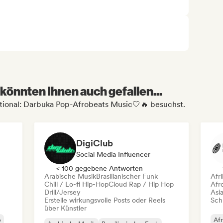
könnten Ihnen auch gefallen...
ational: Darbuka Pop-Afrobeats Music🤍️‍🔥 besuchst.
DigiClub
Social Media Influencer
< 100 gegebene Antworten
Arabische Musik
Brasilianischer Funk
Afr
Chill / Lo-fi Hip-Hop
Cloud Rap / Hip Hop
Afr
Drill/Jersey
Asi
Erstelle wirkungsvolle Posts oder Reels
Schr
über Künstler
p
Afr