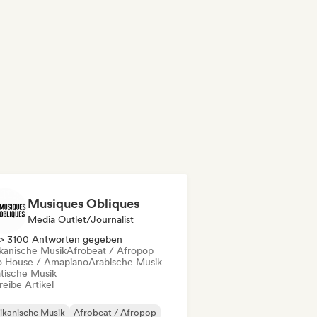
Musiques Obliques
Media Outlet/Journalist
> 3100 Antworten gegeben
ikanische Musik
Afrobeat / Afropop
o House / Amapiano
Arabische Musik
atische Musik
eibe Artikel
ikanische Musik
Afrobeat / Afropop