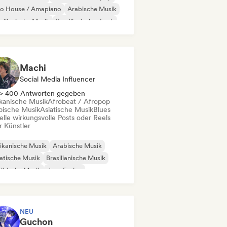
ro House / Amapiano
Arabische Musik
silianische Musik
Brasilianischer Funk
z-Fusion
Internationaler Rap
Machi
Social Media Influencer
> 400 Antworten gegeben
ikanische Musik
Afrobeat / Afropop
bische Musik
Asiatische Musik
Blues
elle wirkungsvolle Posts oder Reels
r Künstler
ikanische Musik
Arabische Musik
atische Musik
Brasilianische Musik
ibische Musik
Jazz-Fusion
isches Indie
Internationaler Pop
NEU
Guchon