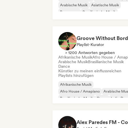
Arabische Musik
Asiatische Musik
Bossa nova
Brasilianische Musik
Dancehall
Lateinamerikanische Musik
Groove Without Bord
Playlist-Kurator
> 1200 Antworten gegeben
Afrikanische Musik
Afro House / Amap
Arabische Musik
Brasilianische Musik
Dance
Künstler zu meinen einflussreichen
Playlists hinzufügen
Afrikanische Musik
Afro House / Amapiano
Arabische Mus
Brasilianische Musik
Dance
Indie-Dan
Lateinamerikanische Musik
Orientalische Musik