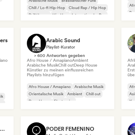
Arabische Musik
Brasilianischer Funk
Af
Chill / Lo-fi Hip-Hop
Cloud Rap / Hip Hop
Bra
Drill/Jersey
Hip-Hop
Internationaler Rap
Jaz
Rap auf Englisch
ers
Arabic Sound
Playlist-Kurator
> 600 Antworten gegeben
iano
Afro House / Amapiano
Ambient
Afr
Arabische Musik
Chill out
Deep House
Ara
Künstler zu meinen einflussreichen
Erst
Playlists hinzufügen
übe
Afro House / Amapiano
Arabische Musik
Afr
Orientalische Musik
Ambient
Chill out
Asi
ik
Deep House
Electronica
Kar
ce
Melodic & Progressive House
Ind
Alex Paredes FM - Content Creator
PODER FEMENINO