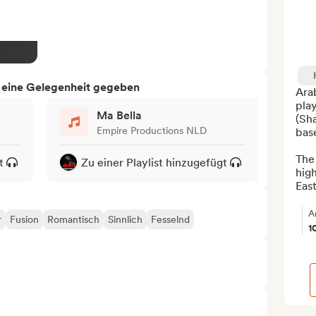
h eine Gelegenheit gegeben
Arab
play
Ma Bella
(Sh
Empire Productions NLD
base
The 
t
Zu einer Playlist hinzugefügt
hig
East
A
r
Fusion
Romantisch
Sinnlich
Fesselnd
1