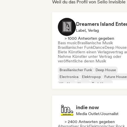
Weil du das Profil von Sello Invisible
Label, Verlag
> 1000 Antworten gegeben
Bass music
Brasilianische Musik
Brasilianischer Funk
Dance
Deep House
Biete Künstlern einen Verlagsvertrag a
Nehme Künstler unter Vertrag oder
veröffentliche deren Musik
Brasilianischer Funk
Deep House
Electronica
Elektropop
Future House
Hip-Hop
House
Tech House
indie now
Media Outlet/Journalist
> 2400 Antworten gegeben
Alternativer Rock
Elektronischer Rock