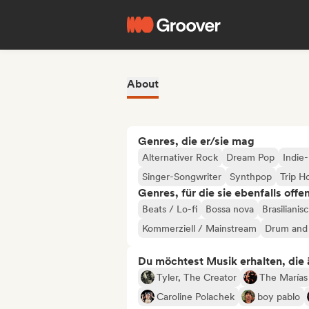
About
Genres, die er/sie mag
Alternativer Rock
Dream Pop
Indie-
Singer-Songwriter
Synthpop
Trip H
Genres, für die sie ebenfalls offe
Beats / Lo-fi
Bossa nova
Brasiliani
Kommerziell / Mainstream
Drum and
Du möchtest Musik erhalten, die äh
Tyler, The Creator
The Marías
Caroline Polachek
boy pablo