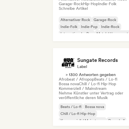
Garage-Rock
Hip-Hop
Indie-Folk
Schreibe Artikel
Alternativer Rock
Garage-Rock
Indie-Folk
Indie-Pop
Indie-Rock
Internationaler Rap
Metal / Heavy met
Pop-Rock
Sungate Records
Label
> 1300 Antworten gegeben
Afrobeat / Afropop
Beats / Lo-fi
Bossa nova
Chill / Lo-fi Hip-Hop
Kommerziell / Mainstream
Nehme Künstler unter Vertrag oder
veröffentliche deren Musik
Beats / Lo-fi
Bossa nova
Chill / Lo-fi Hip-Hop
Kommerziell / Mainstream
Dancehall
Dance pop
Hip-Hop
Pop-Soul