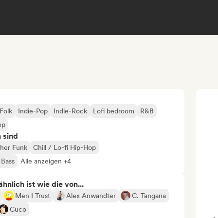
Folk
Indie-Pop
Indie-Rock
Lofi bedroom
R&B
op
n sind
scher Funk
Chill / Lo-fi Hip-Hop
 Bass
Alle anzeigen +4
nlich ist wie die von...
Men I Trust
Alex Anwandter
C. Tangana
Cuco