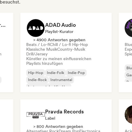
 besuchst.
Dreamers Island Entertainment
ADAD Audio
Playlist-Kurator
> 4900 Antworten gegeben
Beats / Lo-fi
Chill / Lo-fi Hip-Hop
Blu
Klassische Musik
Country-Musik
Exp
n
Drill/Jersey
Spie
Künstler zu meinen einflussreichen
Playlists hinzufügen
Blu
Hip-Hop
Indie-Folk
Indie-Pop
Ga
Indie-Rock
Instrumental
Pro
Instrumentaler Hip-Hop
Roc
Internationaler Rap
Rap auf Englisch
Pravda Records
Label
> 800 Antworten gegeben
Alternativer Rock
Dream Pop
Electronica
Aci