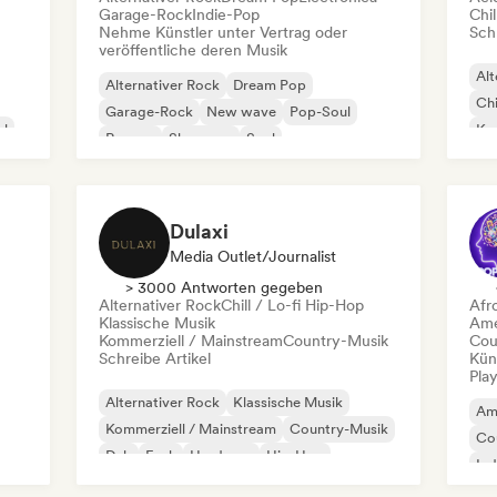
Garage-Rock
Indie-Pop
Chil
Nehme Künstler unter Vertrag oder
Schr
veröffentliche deren Musik
Alt
Alternativer Rock
Dream Pop
Chi
Garage-Rock
New wave
Pop-Soul
al
Kom
Reggae
Shoegaze
Soul
Dr
Dulaxi
Media Outlet/Journalist
> 3000 Antworten gegeben
Alternativer Rock
Chill / Lo-fi Hip-Hop
Afr
Klassische Musik
Ame
Kommerziell / Mainstream
Country-Musik
Cou
Schreibe Artikel
Kün
Play
Alternativer Rock
Klassische Musik
Am
Kommerziell / Mainstream
Country-Musik
Co
Dub
Funk
Hardcore
Hip-Hop
Ind