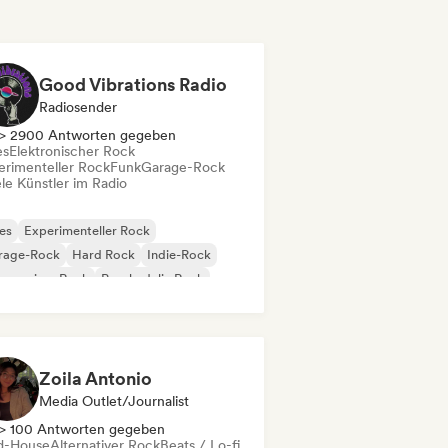
Good Vibrations Radio
Radiosender
> 2900 Antworten gegeben
es
Elektronischer Rock
erimenteller Rock
Funk
Garage-Rock
le Künstler im Radio
es
Experimenteller Rock
rage-Rock
Hard Rock
Indie-Rock
gressiver Rock
Psychedelic Rock
k & Roll / Klassischer Rock
Zoila Antonio
Media Outlet/Journalist
> 100 Antworten gegeben
d-House
Alternativer Rock
Beats / Lo-fi