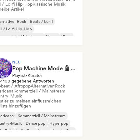
l / Lo-fi Hip-Hop
Klassische Musik
eibe Artikel
ernativer Rock
Beats / Lo-fi
ll / Lo-fi Hip-Hop
merziell / Mainstream
Dance
Disco
eam Pop
House
NEU
Pop Machine Mode 🤖 AI Music, Indie Pop & Dream Pop
Playlist-Kurator
< 100 gegebene Antworten
obeat / Afropop
Alternativer Rock
ricana
Kommerziell / Mainstream
ntry-Musik
stler zu meinen einflussreichen
lists hinzufügen
ericana
Kommerziell / Mainstream
untry-Musik
Dance pop
Hyperpop
ie-Folk
Indie-Pop
Internationaler Pop