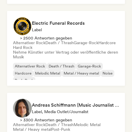
Electric Funeral Records
Label
> 2500 Antworten gegeben
Alternativer Rock
Death / Thrash
Garage-Rock
Hardcore
Hard Rock
Nehme Künstler unter Vertrag oder veröffentliche deren
Musik
Alternativer Rock
Death / Thrash
Garage-Rock
Hardcore
Melodic Metal
Metal / Heavy metal
Noise
Punk-Rock
Andreas Schiffmann (Music Journalist and Label Assistant)
Label, Media Outlet/Journalist
> 3300 Antworten gegeben
Alternativer Rock
Death / Thrash
Melodic Metal
Metal / Heavy metal
Post-Punk