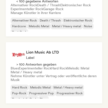
< 100 gegebene Antworten
Alternativer Rock
Death / Thrash
Elektronischer Rock
Experimenteller Rock
Garage-Rock
Manage Künstler in ihrer Karriere
Alternativer Rock
Death / Thrash
Elektronischer Rock
Hardcore
Melodic Metal
Metal / Heavy metal
Noise
Post-Punk
Lion Music Ab LTD
Label
> 100 Antworten gegeben
Blues
Experimenteller Rock
Hard Rock
Melodic Metal
Metal / Heavy metal
Nehme Künstler unter Vertrag oder veröffentliche deren
Musik
Hard Rock
Melodic Metal
Metal / Heavy metal
Pop-Rock
Progressiver Pop
Progressiver Rock
Psychedelic Rock
Blues