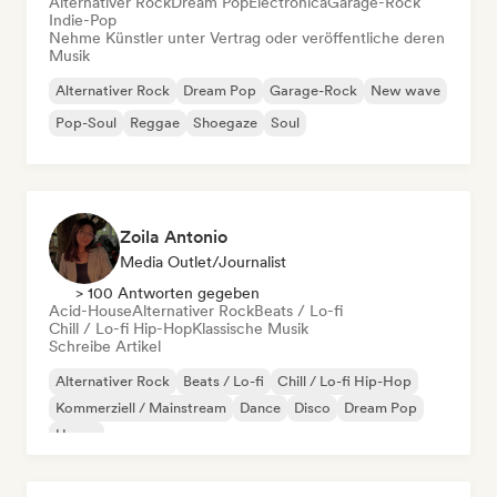
Alternativer Rock
Dream Pop
Electronica
Garage-Rock
Indie-Pop
Nehme Künstler unter Vertrag oder veröffentliche deren
Musik
Alternativer Rock
Dream Pop
Garage-Rock
New wave
Pop-Soul
Reggae
Shoegaze
Soul
Zoila Antonio
Media Outlet/Journalist
> 100 Antworten gegeben
Acid-House
Alternativer Rock
Beats / Lo-fi
Chill / Lo-fi Hip-Hop
Klassische Musik
Schreibe Artikel
Alternativer Rock
Beats / Lo-fi
Chill / Lo-fi Hip-Hop
Kommerziell / Mainstream
Dance
Disco
Dream Pop
House