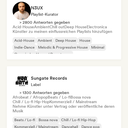
N3UX
Playlist-Kurator
> 2800 Antworten gegeben
Acid-House
Ambient
Chill out
Deep House
Electronica
Künstler zu meinen einflussreichen Playlists hinzufügen
Acid-House
Ambient
Deep House
House
Indie-Dance
Melodic & Progressive House
Minimal
Organischer House / Downtempo
Sungate Records
Label
> 1300 Antworten gegeben
Afrobeat / Afropop
Beats / Lo-fi
Bossa nova
Chill / Lo-fi Hip-Hop
Kommerziell / Mainstream
Nehme Künstler unter Vertrag oder veröffentliche deren
Musik
Beats / Lo-fi
Bossa nova
Chill / Lo-fi Hip-Hop
Kommerziell / Mainstream
Dancehall
Dance pop