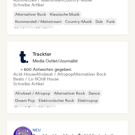
Kommerziell / Mainstream
Country-Musik
Schreibe Artikel
Alternativer Rock
Klassische Musik
Kommerziell / Mainstream
Country-Musik
Dub
Funk
Hardcore
Hip-Hop
Tracktor
Media Outlet/Journalist
> 600 Antworten gegeben
Acid-House
Afrobeat / Afropop
Alternativer Rock
Beats / Lo-fi
Chill House
Schreibe Artikel
Afrobeat / Afropop
Alternativer Rock
Dance
Dream Pop
Elektronischer Rock
Elektropop
French Pop
Hip-Hop
NEU