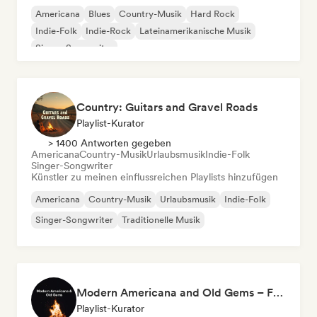
Americana
Blues
Country-Musik
Hard Rock
Indie-Folk
Indie-Rock
Lateinamerikanische Musik
Singer-Songwriter
Country: Guitars and Gravel Roads
Playlist-Kurator
> 1400 Antworten gegeben
Americana
Country-Musik
Urlaubsmusik
Indie-Folk
Singer-Songwriter
Künstler zu meinen einflussreichen Playlists hinzufügen
Americana
Country-Musik
Urlaubsmusik
Indie-Folk
Singer-Songwriter
Traditionelle Musik
Modern Americana and Old Gems – Folk and Alt Country
Playlist-Kurator