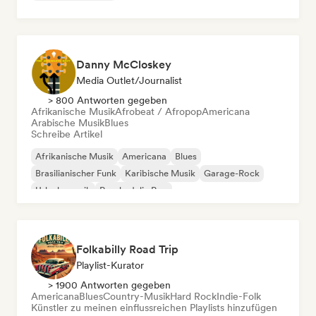
Danny McCloskey
Media Outlet/Journalist
> 800 Antworten gegeben
Afrikanische Musik
Afrobeat / Afropop
Americana
Arabische Musik
Blues
Schreibe Artikel
Afrikanische Musik
Americana
Blues
Brasilianischer Funk
Karibische Musik
Garage-Rock
Urlaubsmusik
Psychedelic Pop
Folkabilly Road Trip
Playlist-Kurator
> 1900 Antworten gegeben
Americana
Blues
Country-Musik
Hard Rock
Indie-Folk
Künstler zu meinen einflussreichen Playlists hinzufügen