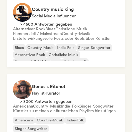
Country music king
Social Media Influencer
> 4600 Antworten gegeben
Alternativer Rock
Blues
Christliche Musik
Kommerziell / Mainstream
Country-Musik
Erstelle wirkungsvolle Posts oder Reels über Künstler
Blues
Country-Musik
Indie-Folk
Singer-Songwriter
Alternativer Rock
Christliche Musik
Kommerziell / Mainstream
Urlaubsmusik
Genesis Ritchot
Playlist-Kurator
> 3000 Antworten gegeben
Americana
Country-Musik
Indie-Folk
Singer-Songwriter
Künstler zu meinen einflussreichen Playlists hinzufügen
Americana
Country-Musik
Indie-Folk
Singer-Songwriter