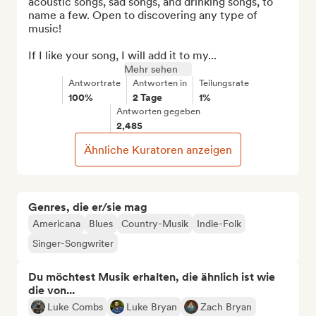
acoustic songs, sad songs, and drinking songs, to 
name a few. Open to discovering any type of 
music!

If I like your song, I will add it to my...
Mehr sehen
Antwortrate
Antworten in
Teilungsrate
100%
2 Tage
1%
Antworten gegeben
2,485
Ähnliche Kuratoren anzeigen
Genres, die er/sie mag
Americana
Blues
Country-Musik
Indie-Folk
Singer-Songwriter
Du möchtest Musik erhalten, die ähnlich ist wie
die von...
Luke Combs
Luke Bryan
Zach Bryan