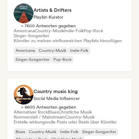
Artists & Drifters
Playlist-Kurator
> 7600 Antworten gegeben
Americana
Country-Musik
Indie-Folk
Pop-Rock
Singer-Songwriter
Künstler zu meinen einflussreichen Playlists hinzufügen
Americana
Country-Musik
Indie-Folk
Singer-Songwriter
Pop-Rock
Country music king
Social Media Influencer
> 4600 Antworten gegeben
Alternativer Rock
Blues
Christliche Musik
Kommerziell / Mainstream
Country-Musik
Erstelle wirkungsvolle Posts oder Reels über Künstler
Blues
Country-Musik
Indie-Folk
Singer-Songwriter