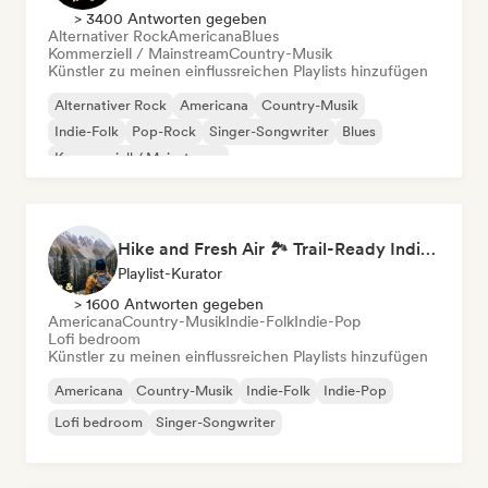
> 3400 Antworten gegeben
Alternativer Rock
Americana
Blues
Kommerziell / Mainstream
Country-Musik
Künstler zu meinen einflussreichen Playlists hinzufügen
Alternativer Rock
Americana
Country-Musik
Indie-Folk
Pop-Rock
Singer-Songwriter
Blues
Kommerziell / Mainstream
Hike and Fresh Air 🏞️ Trail-Ready Indie Folk & Acoustic
Playlist-Kurator
> 1600 Antworten gegeben
Americana
Country-Musik
Indie-Folk
Indie-Pop
Lofi bedroom
Künstler zu meinen einflussreichen Playlists hinzufügen
Americana
Country-Musik
Indie-Folk
Indie-Pop
Lofi bedroom
Singer-Songwriter