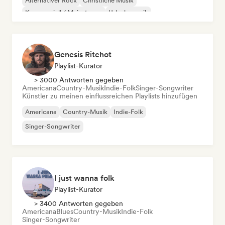
Alternativer Rock
Christliche Musik
Kommerziell / Mainstream
Urlaubsmusik
Genesis Ritchot
Playlist-Kurator
> 3000 Antworten gegeben
Americana
Country-Musik
Indie-Folk
Singer-Songwriter
Künstler zu meinen einflussreichen Playlists hinzufügen
Americana
Country-Musik
Indie-Folk
Singer-Songwriter
I just wanna folk
Playlist-Kurator
> 3400 Antworten gegeben
Americana
Blues
Country-Musik
Indie-Folk
Singer-Songwriter