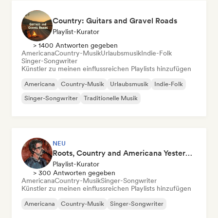
Country: Guitars and Gravel Roads
Playlist-Kurator
> 1400 Antworten gegeben
Americana
Country-Musik
Urlaubsmusik
Indie-Folk
Singer-Songwriter
Künstler zu meinen einflussreichen Playlists hinzufügen
Americana
Country-Musik
Urlaubsmusik
Indie-Folk
Singer-Songwriter
Traditionelle Musik
NEU
Roots, Country and Americana Yesterday and Today
Playlist-Kurator
> 300 Antworten gegeben
Americana
Country-Musik
Singer-Songwriter
Künstler zu meinen einflussreichen Playlists hinzufügen
Americana
Country-Musik
Singer-Songwriter